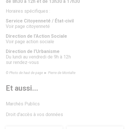
de 8h30 à 12h et de 13h30 à 17h30
Patrimoine naturel
Le parc du Château Royal
Horaires spécifiques :
Le jardin de l’Évêché
Le jardin du Bastion de la porte de Meaux
Service Citoyenneté / État-civil
Le parc écologique
Voir page citoyenneté
Jardins et aires de jeux
Direction de l’Action Sociale
Le Sentier des Faubourgs de Senlis
Voir page action sociale
Les Rendez-vous aux jardins
Services Espaces verts
Direction de l’Urbanisme
Lieux de culte
Du lundi au vendredi de 9h à 12h
sur rendez-vous
FAMILLE
Petite enfance
© Photo de haut de page ► Pierre de Montalte
Crèche familiale
Haltes-garderies
Et aussi...
Multi-accueil « Les Berceaux Brunehaut »
La Maison des bébés
Relais Petite Enfance
Marchés Publics
Enfance
Inscriptions scolaires
Droit d'accès à vos données
Etablissements scolaires publics
Etablissements scolaires privés
Restauration scolaire