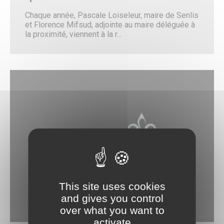
Citoyenneté – État Civil
Chaque année, Pascale Loiseleur, maire de Senlis
État Civil
et Florence Mifsud, adjointe au maire déléguée à
Demandes d’actes
la proximité, viennent à la r...
Élections
Label Marianne
Le Grand Débat National
Cimetières et nécropole nationale
Recensement militaire
Mes démarches
Les services municipaux
Services Espaces verts
Sport
Urbanisme
Les permanences de médiation
Service Citoyenneté – Etat Civil
Service jeunesse – Spot
Les permanences de médiation
Le Conciliateur de justice
Numéros d’urgence & contacts utiles
This site uses cookies
Emploi & Stages
and gives you control
Fonds de dotation
over what you want to
CADRE DE VIE
activate