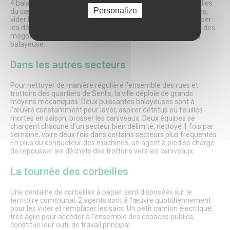
4 balayeurs à pied sillonnent en permanence les rues et ruelles
Personalize
du cœur historique de Senlis pour balayer les coins et recoins,
vider les corbeilles publiques, désherber les trottoirs, ramasser
les détritus jetés sur la voie publique et lutter contre le fléau des
mégots qui s’accumulent entre les pavés et échappent à la
balayeuse.
Dans les autres secteurs
Pour nettoyer de manière régulière l’ensemble des rues et
trottoirs des quartiers de Senlis, la ville déploie de grands
moyens mécaniques. Deux puissantes balayeuses sont à
l’œuvre constamment pour laver, aspirer détritus ou feuilles
mortes en saison, brosser les caniveaux. Deux équipes se
chargent chacune d’un secteur bien délimité, nettoyé 1 fois par
semaine, voire deux fois dans certains secteurs plus fréquentés.
En plus du conducteur des machines, un agent à pied se charge
de repousser les déchets des trottoirs vers les caniveaux.
La tournée des corbeilles
Une centaine de corbeilles à papier sont disposées sur le
territoire communal. 2 agents sont à l’œuvre quotidiennement
pour les vider et remplacer les sacs. Un petit camion électrique,
très agile pour accéder à l’ensemble des espaces publics,
constitue leur outil de travail principal.