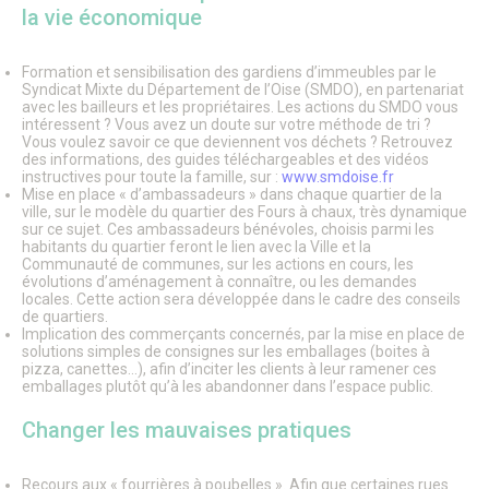
Fête de la Saint Rieul
la vie économique
Senlis en Fête : La Magie de Noël envahit la Ville
Forum des Associations
Les Lézards d’été
Formation et sensibilisation des gardiens d’immeubles par le
Syndicat Mixte du Département de l’Oise (SMDO), en partenariat
Les Rendez-vous aux jardins
avec les bailleurs et les propriétaires. Les actions du SMDO vous
Fête de la science à Senlis
intéressent ? Vous avez un doute sur votre méthode de tri ?
Foire médiévale de Senlis
Vous voulez savoir ce que deviennent vos déchets ? Retrouvez
Feu d’artifice
des informations, des guides téléchargeables et des vidéos
La Fête des Voisins
instructives pour toute la famille, sur :
www.smdoise.fr
La Maison des Loisirs
Mise en place « d’ambassadeurs » dans chaque quartier de la
ville, sur le modèle du quartier des Fours à chaux, très dynamique
Le Salon du Jardin
sur ce sujet. Ces ambassadeurs bénévoles, choisis parmi les
Le Sentier des Faubourgs de Senlis
habitants du quartier feront le lien avec la Ville et la
Le cinéma
Communauté de communes, sur les actions en cours, les
Pass’ famille
évolutions d’aménagement à connaître, ou les demandes
Association de loisirs
locales. Cette action sera développée dans le cadre des conseils
de quartiers.
Vie associative
Implication des commerçants concernés, par la mise en place de
Associations
solutions simples de consignes sur les emballages (boites à
Procédure de demande de subvention
pizza, canettes…), afin d’inciter les clients à leur ramener ces
Communication des associations
emballages plutôt qu’à les abandonner dans l’espace public.
Formulaire de création ou de mise à jour des associations
Forum des Associations
Changer les mauvaises pratiques
Organisation de manifestations
Location de salles
Salles de prestige
Recours aux « fourrières à poubelles ». Afin que certaines rues