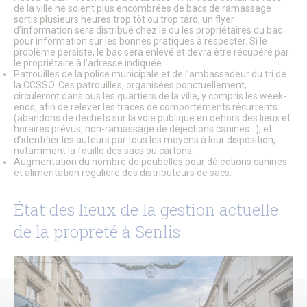
de la ville ne soient plus encombrées de bacs de ramassage
Salles polyvalentes
sortis plusieurs heures trop tôt ou trop tard, un flyer
Modalités de location
d’information sera distribué chez le ou les propriétaires du bac
pour information sur les bonnes pratiques à respecter. Si le
ÉCO. / COMMERCE
problème persiste, le bac sera enlevé et devra être récupéré par
le propriétaire à l’adresse indiquée.
Commerce & entreprises
Patrouilles de la police municipale et de l’ambassadeur du tri de
Annuaire des Commerces
la CCSSO. Ces patrouilles, organisées ponctuellement,
Formulaire de création ou de mise à jour des commerces
circuleront dans ous les quartiers de la ville, y compris les week-
ends, afin de relever les traces de comportements récurrents
Annuaire des Entreprises
(abandons de déchets sur la voie publique en dehors des lieux et
Formulaire de création et mise à jour des entreprises
horaires prévus, non-ramassage de déjections canines…), et
Association des Commercants de Senlis
d’identifier les auteurs par tous les moyens à leur disposition,
Association Sud Oise Entreprises
notamment la fouille des sacs ou cartons.
Emploi & Stages
Augmentation du nombre de poubelles pour déjections canines
et alimentation régulière des distributeurs de sacs.
Marchés Publics
S’implanter à Senlis
Les marchés alimentaires
État des lieux de la gestion actuelle
de la propreté à Senlis