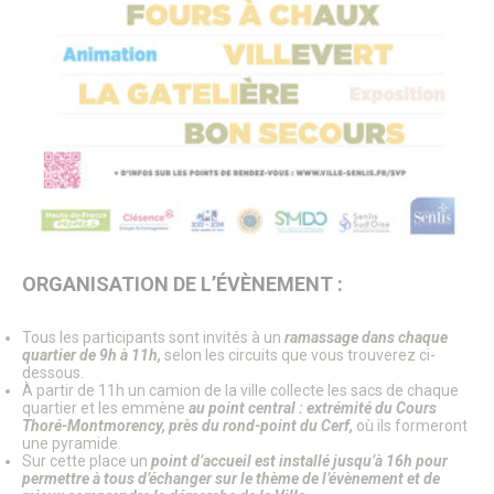
Citoyenneté – État Civil
État Civil
Demandes d’actes
Élections
Label Marianne
Le Grand Débat National
Cimetières et nécropole nationale
Recensement militaire
Mes démarches
Les services municipaux
Services Espaces verts
Sport
Urbanisme
ORGANISATION DE L’ÉVÈNEMENT :
Les permanences de médiation
Service Citoyenneté – Etat Civil
Service jeunesse – Spot
Tous les participants sont invités à un
ramassage dans chaque
Les permanences de médiation
quartier de 9h à 11h,
selon les circuits que vous trouverez ci-
dessous.
Le Conciliateur de justice
À partir de 11h un camion de la ville collecte les sacs de chaque
Numéros d’urgence & contacts utiles
quartier et les emmène
au point central : extrémité du Cours
Emploi & Stages
Thoré-Montmorency, près du rond-point du Cerf,
où ils formeront
Fonds de dotation
une pyramide.
Sur cette place un
point d’accueil est installé jusqu’à 16h pour
permettre à tous d’échanger sur le thème de l’évènement et de
CADRE DE VIE