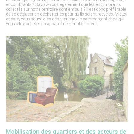
encombrants ? Saviez-vous également que les encombrants
CULTURE, SPORT & LOISIRS
collectés sur notre territoire sont enfouis ? Il est donc préférable
de se déplacer en déchetteries pour qu’ils soient recyclés. Mieux
Culture
encore, vous pouvez les déposer chez le commerçant chez qui
Évènements culturels
vous allez acheter un appareil de remplacement.
Lieux de culture
Pays d’Art & d’Histoire
Senlis, ville de cinéma
Pass’ famille
Associations culturelles
Sport
Équipements sportifs
Piscine municipale
Le Conseil local du sport
Centre Municipal des Sports
Associations sportives
Parcours de marche dans les quartiers
Le Sport des moins de 6 ans à Senlis
Récompenses sportives et trophées du club sportif de
l’année.
Pass’ famille
Actualités sportives
J.O. Paris 2024
Loisirs
Mobilisation des quartiers et des acteurs de