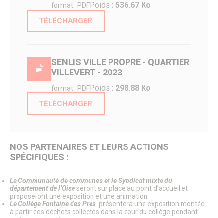
Poids :
536.67 Ko
format : PDF
Patrimoine naturel
Le parc du Château Royal
TÉLÉCHARGER
Le jardin de l’Évêché
Le jardin du Bastion de la porte de Meaux
Le parc écologique
Jardins et aires de jeux
SENLIS VILLE PROPRE - QUARTIER
Le Sentier des Faubourgs de Senlis
Les Rendez-vous aux jardins
VILLEVERT - 2023
Services Espaces verts
Poids :
298.88 Ko
format : PDF
Lieux de culte
TÉLÉCHARGER
FAMILLE
Petite enfance
Crèche familiale
Haltes-garderies
NOS PARTENAIRES ET LEURS ACTIONS
Multi-accueil « Les Berceaux Brunehaut »
SPÉCIFIQUES :
La Maison des bébés
Relais Petite Enfance
Enfance
La Communauté de communes et le Syndicat mixte du
Inscriptions scolaires
département de l’Oise
seront sur place au point d’accueil et
Etablissements scolaires publics
proposeront une exposition et une animation.
Le Collège Fontaine des Prés
présentera une exposition montée
Etablissements scolaires privés
à partir des déchets collectés dans la cour du collège pendant
Restauration scolaire