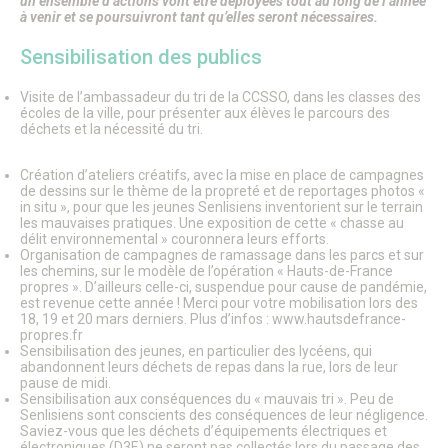
Informations utiles
un ensemble d’actions vont être déployées tout au long de l’année
à venir et se poursuivront tant qu’elles seront nécessaires.
Le Salon des seniors
Plateforme J’aide ici Senlis
Sensibilisation des publics
Santé & Solidarité
Les Parcours du Cœur
Annuaire APRES
Visite de l’ambassadeur du tri de la CCSSO, dans les classes des
écoles de la ville, pour présenter aux élèves le parcours des
Action sociale
déchets et la nécessité du tri.
Les permanences de médiation
Hôpital – GHPSO
Associations d’entraide
Création d’ateliers créatifs, avec la mise en place de campagnes
Annuaire des professionnels de santé
de dessins sur le thème de la propreté et de reportages photos «
in situ », pour que les jeunes Senlisiens inventorient sur le terrain
Formulaire de création ou de mise à jour des professions
les mauvaises pratiques. Une exposition de cette « chasse au
de santé
délit environnemental » couronnera leurs efforts.
Le Téléthon à Senlis
Organisation de campagnes de ramassage dans les parcs et sur
Plan canicule
les chemins, sur le modèle de l’opération « Hauts-de-France
Semaine de l’information sur la Santé Mentale (SISM)
propres ». D’ailleurs celle-ci, suspendue pour cause de pandémie,
est revenue cette année ! Merci pour votre mobilisation lors des
Octobre Rose
18, 19 et 20 mars derniers. Plus d’infos : www.hautsdefrance-
Influenza Aviaire
propres.fr
Ville amie des enfants
Sensibilisation des jeunes, en particulier des lycéens, qui
Logement
abandonnent leurs déchets de repas dans la rue, lors de leur
Portail famille
pause de midi.
Pass’ famille
Sensibilisation aux conséquences du « mauvais tri ». Peu de
Senlisiens sont conscients des conséquences de leur négligence.
CCAS
Saviez-vous que les déchets d’équipements électriques et
Délibérations du CCAS
électroniques (D3E) ne seront pas collectés lors du passage des