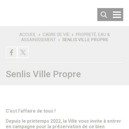
Cookies management panel
ACCUEIL
CADRE DE VIE
PROPRETÉ, EAU &
ASSAINISSEMENT
SENLIS VILLE PROPRE
Recherche
DÉCOUVRIR SENLIS
Villes jumelées
Les villes jumelées
Le Comité de Jumelage
Senlis Ville Propre
Les 50 ans du Jumelage avec Langenfeld
Carte d’identité de la ville
Habiter ou Visiter Senlis
S’implanter à Senlis
Comment venir à Senlis ?
Où se garer à Senlis ?
Où séjourner à Senlis ?
Office de tourisme
C’est l’affaire de tous !
Vous êtes un nouvel habitant
Patrimoine & Histoire
Depuis le printemps 2022, la Ville vous invite à entrer
Senlis, son histoire
en campagne pour la préservation de ce bien