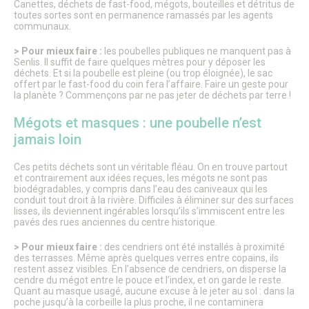
Canettes, déchets de fast-food, mégots, bouteilles et détritus de
toutes sortes sont en permanence ramassés par les agents
communaux.
> Pour mieux faire :
les poubelles publiques ne manquent pas à
Senlis. Il suffit de faire quelques mètres pour y déposer les
déchets. Et si la poubelle est pleine (ou trop éloignée), le sac
offert par le fast-food du coin fera l’affaire. Faire un geste pour
la planète ? Commençons par ne pas jeter de déchets par terre !
Mégots et masques : une poubelle n’est
jamais loin
Ces petits déchets sont un véritable fléau. On en trouve partout
et contrairement aux idées reçues, les mégots ne sont pas
biodégradables, y compris dans l’eau des caniveaux qui les
conduit tout droit à la rivière. Difficiles à éliminer sur des surfaces
lisses, ils deviennent ingérables lorsqu’ils s’immiscent entre les
pavés des rues anciennes du centre historique.
> Pour mieux faire :
des cendriers ont été installés à proximité
des terrasses. Même après quelques verres entre copains, ils
restent assez visibles. En l’absence de cendriers, on disperse la
cendre du mégot entre le pouce et l’index, et on garde le reste.
Quant au masque usagé, aucune excuse à le jeter au sol : dans la
poche jusqu’à la corbeille la plus proche, il ne contaminera