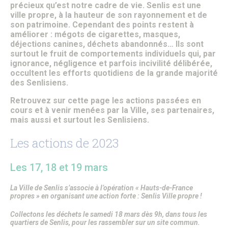
Patrimoine architectural
précieux qu’est notre cadre de vie. Senlis est une
Pays d’Art & d’Histoire
ville propre, à la hauteur de son rayonnement et de
Les journées Européennes du Patrimoine
son patrimoine. Cependant des points restent à
Le Sentier des Faubourgs de Senlis
améliorer : mégots de cigarettes, masques,
Senlis, ville de Cinéma – Infos pratiques
déjections canines, déchets abandonnés… Ils sont
Fonds de dotation
surtout le fruit de comportements individuels qui, par
Senlis, ville connectée
ignorance, négligence et parfois incivilité délibérée,
Senlis sur internet et sur les réseaux sociaux
occultent les efforts quotidiens de la grande majorité
Application officielle de la ville
des Senlisiens.
Kiosques
Retrouvez sur cette page les actions passées en
Senlis Ensemble
cours et à venir menées par la Ville, ses partenaires,
FOCUS – Le Pays d’Art et d’Histoire
mais aussi et surtout les Senlisiens.
Musées de Senlis – Guide d’activités
PARCOURS – Sur les traces de la Grande Guerre
Les actions de 2023
Lettre aux Senlisiens
Passeport du civisme
Signaler un problème de distribution
Les 17, 18 et 19 mars
LA MAIRIE
La Ville de Senlis s’associe à l’opération « Hauts-de-France
Le Maire
propres » en organisant une action forte : Senlis Ville propre !
Discours du Maire
Les élus
Collectons les déchets le samedi 18 mars dès 9h, dans tous les
Vie de la municipalité
quartiers de Senlis, pour les rassembler sur un site commun.