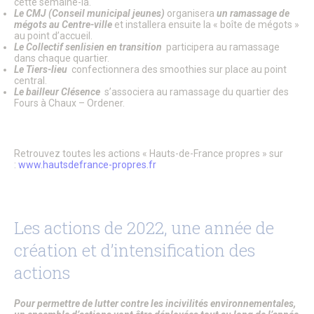
cette semaine-là.
Accueil de loisirs des vacances scolaires
Le CMJ (Conseil municipal jeunes)
organisera
un ramassage de
Accueils périscolaires & mercredis loisirs
mégots au Centre-ville
et installera ensuite la « boîte de mégots »
Portail famille
au point d’accueil.
Le Collectif senlisien en transition
participera au ramassage
Le CIO de Senlis
dans chaque quartier.
Paiement PayFiP
Le Tiers-lieu
confectionnera des smoothies sur place au point
Passeport du civisme
central.
La rue aux enfants
Le bailleur Clésence
s’associera au ramassage du quartier des
Forum Sciences
Fours à Chaux – Ordener.
Le Pôle Ressources Sciences
Annuaire APRES
Jeunesse
Retrouvez toutes les actions « Hauts-de-France propres » sur
Le Conseil Municipal des Jeunes
:
www.hautsdefrance-propres.fr
Service jeunesse – Spot
Animations Jeunesse
Pass Permis Citoyen
Le CIO de Senlis
Annuaire APRES
Les actions de 2022, une année de
Seniors
création et d’intensification des
Fêtes de fin d’année
Maisons de retraite et résidence
actions
Restaurant Communal du Valois
Guide Bien Vivre à Senlis
Plan canicule
Pour permettre de lutter contre les incivilités environnementales,