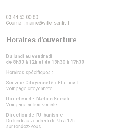
TUS & Transports collectifs
Senlis, ville à la mobilité douce !
Où se garer à Senlis ?
03 44 53 00 80
Travaux & démarches voirie
Courriel : mairie@ville-senlis.fr
Démarches voirie
Circulation & Stationnement interdits
Financement des travaux anti-inondations pour les
Horaires d'ouverture
particuliers
Travaux en cours
Sécurité publique
Du lundi au vendredi
Numéros d’urgence & contacts utiles
de 8h30 à 12h et de 13h30 à 17h30
Infos sécurité
Police municipale
Horaires spécifiques :
Autres organes de sécurité publique
Protection animale
Service Citoyenneté / État-civil
Influenza Aviaire
Voir page citoyenneté
Le Frelon asiatique
Direction de l’Action Sociale
Propreté, Eau & Assainissement
Voir page action sociale
Gestion de l’Eau
Senlis Ville Propre
Direction de l’Urbanisme
Gestion des déchets
Du lundi au vendredi de 9h à 12h
Nettoyage des rues
sur rendez-vous
Graffitis
Les marchés alimentaires