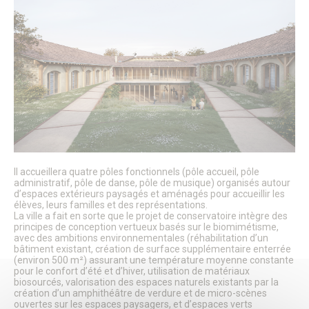
Le Conseil Municipal
Affichage Légal
Finances
Les commissions municipales
Proximité et vie des quartiers
Senlis soutient le GHPSO
Soutien aux Ukrainiens
Cérémonies commémoratives
Les cérémonies des Vœux
Senlis, ville en projets
Les Maisons de Quartier
Pôle d’Échange Multimodal (PEM)
Restauration du Château Royal de Senlis
Il accueillera quatre pôles fonctionnels (pôle accueil, pôle
Voyage au temps des premiers Rois de France
administratif, pôle de danse, pôle de musique) organisés autour
Nouveau conservatoire
d’espaces extérieurs paysagés et aménagés pour accueillir les
Le site d’Ordener
élèves, leurs familles et des représentations.
Action Cœur de Ville
La ville a fait en sorte que le projet de conservatoire intègre des
principes de conception vertueux basés sur le biomimétisme,
L’ecoQuartier de la gare – Phase 2
avec des ambitions environnementales (réhabilitation d’un
L’ÉcoQuartier de la Gare – le chantier
bâtiment existant, création de surface supplémentaire enterrée
L’ÉcoQuartier de la Gare – genèse du projet
(environ 500 m²) assurant une température moyenne constante
Ville amie des enfants
pour le confort d’été et d’hiver, utilisation de matériaux
Passeport du civisme
biosourcés, valorisation des espaces naturels existants par la
création d’un amphithéâtre de verdure et de micro-scènes
Programmation des fonds européens – ITI
ouvertes sur les espaces paysagers, et d’espaces verts
La Maison de la Petite Enfance