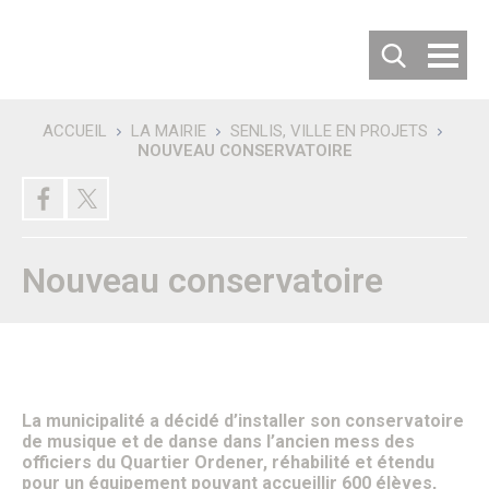
Cookies management panel
ACCUEIL
LA MAIRIE
SENLIS, VILLE EN PROJETS
NOUVEAU CONSERVATOIRE
Recherche
DÉCOUVRIR SENLIS
Villes jumelées
Les villes jumelées
Le Comité de Jumelage
Nouveau conservatoire
Les 50 ans du Jumelage avec Langenfeld
Carte d’identité de la ville
Habiter ou Visiter Senlis
S’implanter à Senlis
Comment venir à Senlis ?
Où se garer à Senlis ?
Où séjourner à Senlis ?
Office de tourisme
La municipalité a décidé d’installer son conservatoire
Vous êtes un nouvel habitant
de musique et de danse dans l’ancien mess des
Patrimoine & Histoire
officiers du Quartier Ordener, réhabilité et étendu
Senlis, son histoire
pour un équipement pouvant accueillir 600 élèves,