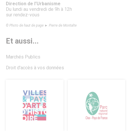
Direction de l’Urbanisme
Salles polyvalentes
Du lundi au vendredi de 9h à 12h
Modalités de location
sur rendez-vous
ÉCO. / COMMERCE
© Photo de haut de page ► Pierre de Montalte
Commerce & entreprises
Annuaire des Commerces
Et aussi...
Formulaire de création ou de mise à jour des commerces
Annuaire des Entreprises
Formulaire de création et mise à jour des entreprises
Marchés Publics
Association des Commercants de Senlis
Association Sud Oise Entreprises
Droit d'accès à vos données
Emploi & Stages
Marchés Publics
S’implanter à Senlis
Les marchés alimentaires