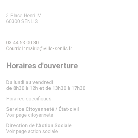
Fête de la Saint Rieul
Senlis en Fête : La Magie de Noël envahit la Ville
Forum des Associations
3 Place Henri IV
Les Lézards d’été
60300 SENLIS
Les Rendez-vous aux jardins
Fête de la science à Senlis
Foire médiévale de Senlis
03 44 53 00 80
Feu d’artifice
Courriel : mairie@ville-senlis.fr
La Fête des Voisins
La Maison des Loisirs
Le Salon du Jardin
Horaires d'ouverture
Le Sentier des Faubourgs de Senlis
Le cinéma
Pass’ famille
Du lundi au vendredi
Association de loisirs
de 8h30 à 12h et de 13h30 à 17h30
Vie associative
Associations
Horaires spécifiques :
Procédure de demande de subvention
Communication des associations
Service Citoyenneté / État-civil
Formulaire de création ou de mise à jour des associations
Voir page citoyenneté
Forum des Associations
Organisation de manifestations
Direction de l’Action Sociale
Location de salles
Voir page action sociale
Salles de prestige