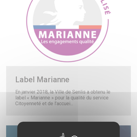
TUS & Transports collectifs
Senlis, ville à la mobilité douce !
Où se garer à Senlis ?
Travaux & démarches voirie
Démarches voirie
Circulation & Stationnement interdits
Financement des travaux anti-inondations pour les
particuliers
Travaux en cours
Sécurité publique
Numéros d’urgence & contacts utiles
Infos sécurité
Police municipale
Autres organes de sécurité publique
Label Marianne
Protection animale
Influenza Aviaire
En janvier 2018, la Ville de Senlis a obtenu le
Le Frelon asiatique
label « Marianne » pour la qualité du service
Propreté, Eau & Assainissement
Citoyenneté et de l’accuei...
Gestion de l’Eau
Senlis Ville Propre
Gestion des déchets
Nettoyage des rues
Graffitis
Les marchés alimentaires