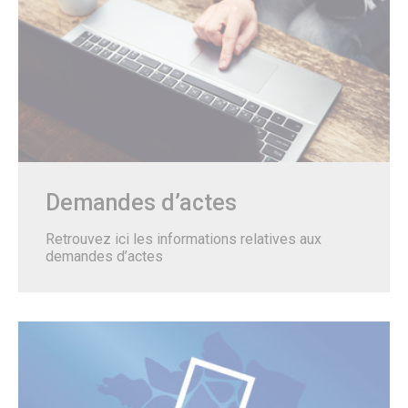
Citoyenneté – État Civil
État Civil
Demandes d’actes
Élections
Label Marianne
Le Grand Débat National
Cimetières et nécropole nationale
Recensement militaire
Mes démarches
Les services municipaux
Services Espaces verts
Demandes d’actes
Sport
Urbanisme
Retrouvez ici les informations relatives aux
Les permanences de médiation
demandes d’actes
Service Citoyenneté – Etat Civil
Service jeunesse – Spot
Les permanences de médiation
Le Conciliateur de justice
Numéros d’urgence & contacts utiles
Emploi & Stages
Fonds de dotation
CADRE DE VIE