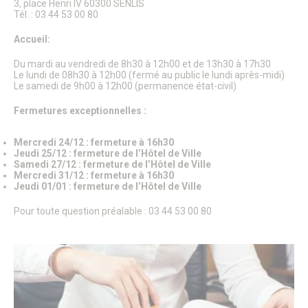
3, place Henri IV 60300 SENLIS
Patrimoine architectural
Tél. : 03 44 53 00 80
Pays d’Art & d’Histoire
Les journées Européennes du Patrimoine
Accueil:
Le Sentier des Faubourgs de Senlis
Senlis, ville de Cinéma – Infos pratiques
Du mardi au vendredi de 8h30 à 12h00 et de 13h30 à 17h30
Fonds de dotation
Le lundi de 08h30 à 12h00 (fermé au public le lundi après-midi)
Senlis, ville connectée
Le samedi de 9h00 à 12h00 (permanence état-civil)
Senlis sur internet et sur les réseaux sociaux
Application officielle de la ville
Fermetures exceptionnelles :
Kiosques
Senlis Ensemble
Mercredi 24/12 : fermeture à 16h30
FOCUS – Le Pays d’Art et d’Histoire
Jeudi 25/12 : fermeture de l’Hôtel de Ville
Musées de Senlis – Guide d’activités
Samedi 27/12 : fermeture de l’Hôtel de Ville
PARCOURS – Sur les traces de la Grande Guerre
Mercredi 31/12 : fermeture à 16h30
Jeudi 01/01 : fermeture de l’Hôtel de Ville
Lettre aux Senlisiens
Passeport du civisme
Pour toute question préalable : 03 44 53 00 80
Signaler un problème de distribution
LA MAIRIE
Le Maire
Discours du Maire
Les élus
Vie de la municipalité