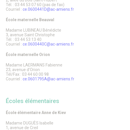
2, allée du bois Saint-Hubert
Le Conseil Municipal
Tél. : 03 44 53 07 60 (pas de fax)
Affichage Légal
Courriel :
ce.0600441D@ac-amiens.fr
Finances
Les commissions municipales
École maternelle Beauval
Proximité et vie des quartiers
Senlis soutient le GHPSO
Madame LUBINEAU Bénédicte
3, avenue Saint Christophe
Soutien aux Ukrainiens
Tél. : 03 44 53 13 40
Cérémonies commémoratives
Courriel :
ce.0600440C@ac-amiens.fr
Les cérémonies des Vœux
Senlis, ville en projets
École maternelle Orion
Les Maisons de Quartier
Pôle d’Échange Multimodal (PEM)
Madame LAERMANS Fabienne
Restauration du Château Royal de Senlis
23, avenue d’Orion
Voyage au temps des premiers Rois de France
Tél/Fax : 03 44 60 00 98
Courriel :
ce.0601795A@ac-amiens.fr
Nouveau conservatoire
Le site d’Ordener
Action Cœur de Ville
L’ecoQuartier de la gare – Phase 2
Écoles élémentaires
L’ÉcoQuartier de la Gare – le chantier
L’ÉcoQuartier de la Gare – genèse du projet
Ville amie des enfants
École élémentaire Anne de Kiev
Passeport du civisme
Madame DUGUÈS Isabelle
Programmation des fonds européens – ITI
1, avenue de Creil
La Maison de la Petite Enfance