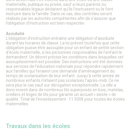
TUS & Transports collectifs
maternelle, publique ou privée, sauf si leurs parents ou
Senlis, ville à la mobilité douce !
responsables légaux déclarent qu’ils l’instruisent ou le font
Où se garer à Senlis ?
instruire dans la famille. Dans ce cas, des contrôles seront
Travaux & démarches voirie
réalisés par les autorités compétentes afin de s’assurer que
Démarches voirie
l’obligation d’instruction est bien respectée.
Circulation & Stationnement interdits
Assiduité
Financement des travaux anti-inondations pour les
L’obligation d’instruction entraîne une obligation d’assiduité
particuliers
durant les horaires de classe. La loi prévoit toutefois que cette
Travaux en cours
obligation puisse être assouplie pour un enfant de petite section
Sécurité publique
d’école maternelle, si les personnes responsables de l’enfant le
Numéros d’urgence & contacts utiles
demandent. Un décret précise les conditions dans lesquelles cet
assouplissement est possible. Des instructions ont été données
Infos sécurité
aux services de l’éducation nationale pour répondre rapidement
Police municipale
aux familles qui feraient une demande d’aménagement du
Autres organes de sécurité publique
temps de scolarisation de leur enfant. Jusqu’à cette année de
Protection animale
nombreux enfants n’étaient pas scolarisés l’après-midi. Ce ne
Influenza Aviaire
sera plus le cas sauf sur dérogation exceptionnelle. La ville a
Le Frelon asiatique
donc investi dans de nombreux lits superposés en bois, matelas,
oreillers et linges de lits pour garantir un accueil « sieste » de
Propreté, Eau & Assainissement
qualité. Total de l’investissement : 11 500€ pour toutes les écoles
Gestion de l’Eau
maternelles.
Senlis Ville Propre
Gestion des déchets
Nettoyage des rues
Graffitis
Travaux dans les écoles
Les marchés alimentaires