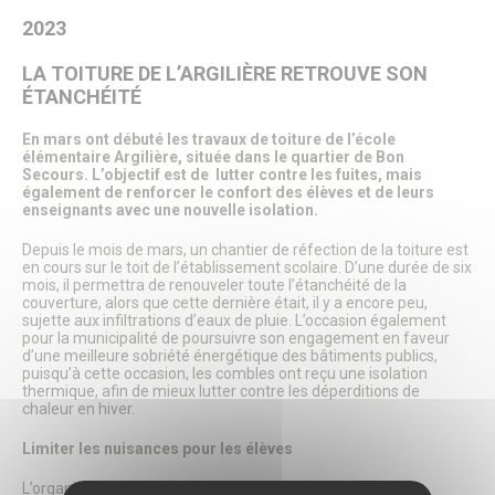
Patrimoine naturel
2023
Le parc du Château Royal
Le jardin de l’Évêché
LA TOITURE DE L’ARGILIÈRE RETROUVE SON
Le jardin du Bastion de la porte de Meaux
ÉTANCHÉITÉ
Le parc écologique
Jardins et aires de jeux
Le Sentier des Faubourgs de Senlis
En mars ont débuté les travaux de toiture de l’école
élémentaire Argilière, située dans le quartier de Bon
Les Rendez-vous aux jardins
Secours. L’objectif est de lutter contre les fuites, mais
Services Espaces verts
également de renforcer le confort des élèves et de leurs
Lieux de culte
enseignants avec une nouvelle isolation.
FAMILLE
Depuis le mois de mars, un chantier de réfection de la toiture est
en cours sur le toit de l’établissement scolaire. D’une durée de six
Petite enfance
mois, il permettra de renouveler toute l’étanchéité de la
Crèche familiale
couverture, alors que cette dernière était, il y a encore peu,
Haltes-garderies
sujette aux infiltrations d’eaux de pluie. L’occasion également
Multi-accueil « Les Berceaux Brunehaut »
pour la municipalité de poursuivre son engagement en faveur
d’une meilleure sobriété énergétique des bâtiments publics,
La Maison des bébés
puisqu’à cette occasion, les combles ont reçu une isolation
Relais Petite Enfance
thermique, afin de mieux lutter contre les déperditions de
Enfance
chaleur en hiver.
Inscriptions scolaires
Etablissements scolaires publics
Limiter les nuisances pour les élèves
Etablissements scolaires privés
Restauration scolaire
L’organisation des travaux passe nécessairement par la