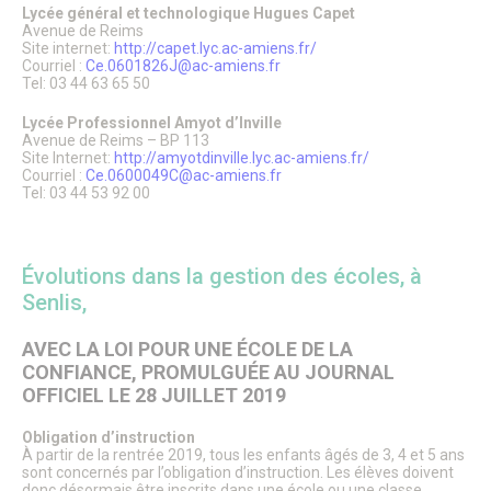
Lycée général et technologique Hugues Capet
Énergie & Environnement
Avenue de Reims
Plan de sobriété énergétique
Site internet:
http://capet.lyc.ac-amiens.fr/
Alerte sécheresse
Courriel :
Ce.0601826J@ac-amiens.fr
Plan de Prévention du Bruit dans L’Environnement
Tel: 03 44 63 65 50
GEMAPI
Les Zones d’Accélération des Énergies Renouvelables
Lycée Professionnel Amyot d’Inville
(ZAEnR)
Avenue de Reims – BP 113
Site Internet:
http://amyotdinville.lyc.ac-amiens.fr/
Amélioration de l’habitat – Maison de l’habitat et des
Courriel :
Ce.0600049C@ac-amiens.fr
projets
Tel: 03 44 53 92 00
Signalements
Enquêtes publiques
Enquêtes publiques en cours
Enquêtes publiques closes
Évolutions dans la gestion des écoles, à
Urbanisme
Senlis,
Mes démarches en urbanisme
Plan Local d’Urbanisme
AVEC LA LOI POUR UNE ÉCOLE DE LA
Plan de Sauvegarde et de Mise en Valeur
Aire de mise en Valeur de l’Architecture et du Patrimoine
CONFIANCE, PROMULGUÉE AU JOURNAL
Règlement Local de Publicité
OFFICIEL LE 28 JUILLET 2019
Innover à Senlis avec un projet d’habitat participatif
Énergie & Environnement
Obligation d’instruction
Logement
À partir de la rentrée 2019, tous les enfants âgés de 3, 4 et 5 ans
sont concernés par l’obligation d’instruction. Les élèves doivent
Mobilité & Transports
donc désormais être inscrits dans une école ou une classe