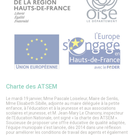
CULTURE, SPORT & LOISIRS
Culture
Évènements culturels
Lieux de culture
Pays d’Art & d’Histoire
Senlis, ville de cinéma
Pass’ famille
Associations culturelles
Sport
Équipements sportifs
Piscine municipale
Le Conseil local du sport
Centre Municipal des Sports
Charte des ATSEM
Associations sportives
Parcours de marche dans les quartiers
Le Sport des moins de 6 ans à Senlis
Le mardi 19 janvier, Mme Pascale Loiseleur, Maire de Senlis,
Récompenses sportives et trophées du club sportif de
Mme Elisabeth Sibille, adjointe au maire déléguée à la petite
enfance, à l’éducation et à la jeunesse et aux associations
l’année.
scolaires et jeunesse, et M. Jean-Mary Le Chanony, inspecteur
Pass’ famille
de l’Education Nationale, ont signé « la charte des ATSEM ».
Actualités sportives
Soucieuse de proposer une offre éducative de qualité adaptée,
J.O. Paris 2024
l’équipe municipale s’est lancée, dès 2014 dans une réflexion
Loisirs
pour améliorer les conditions de travail des agents et également