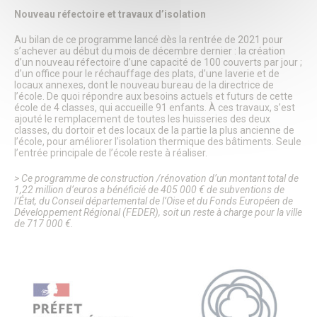
Informations utiles
Le Salon des seniors
Nouveau réfectoire et travaux d’isolation
Plateforme J’aide ici Senlis
Santé & Solidarité
Au bilan de ce programme lancé dès la rentrée de 2021 pour
s’achever au début du mois de décembre dernier : la création
Les Parcours du Cœur
d’un nouveau réfectoire d’une capacité de 100 couverts par jour ;
Annuaire APRES
d’un office pour le réchauffage des plats, d’une laverie et de
Action sociale
locaux annexes, dont le nouveau bureau de la directrice de
Les permanences de médiation
l’école. De quoi répondre aux besoins actuels et futurs de cette
Hôpital – GHPSO
école de 4 classes, qui accueille 91 enfants. À ces travaux, s’est
ajouté le remplacement de toutes les huisseries des deux
Associations d’entraide
classes, du dortoir et des locaux de la partie la plus ancienne de
Annuaire des professionnels de santé
l’école, pour améliorer l’isolation thermique des bâtiments. Seule
Formulaire de création ou de mise à jour des professions
l’entrée principale de l’école reste à réaliser.
de santé
Le Téléthon à Senlis
> Ce programme de construction /rénovation d’un montant total de
Plan canicule
1,22 million d’euros a bénéficié de 405 000 € de subventions de
Semaine de l’information sur la Santé Mentale (SISM)
l’État, du Conseil départemental de l’Oise et du Fonds Européen de
Développement Régional (FEDER), soit un reste à charge pour la ville
Octobre Rose
de 717 000 €.
Influenza Aviaire
Ville amie des enfants
Logement
Portail famille
Pass’ famille
CCAS
Délibérations du CCAS