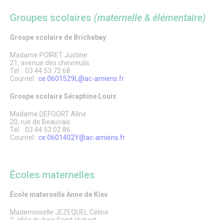
Patrimoine architectural
Pays d’Art & d’Histoire
Groupes scolaires
(maternelle & élémentaire)
Les journées Européennes du Patrimoine
Le Sentier des Faubourgs de Senlis
Groupe scolaire de Brichebay
Senlis, ville de Cinéma – Infos pratiques
Fonds de dotation
Madame POIRET Justine
Senlis, ville connectée
21, avenue des chevreuils
Senlis sur internet et sur les réseaux sociaux
Tél. : 03 44 53 72 68
Application officielle de la ville
Courriel :
ce.0601529L@ac-amiens.fr
Kiosques
Groupe scolaire Séraphine Louis
Senlis Ensemble
FOCUS – Le Pays d’Art et d’Histoire
Madame DEFOORT Aline
Musées de Senlis – Guide d’activités
20, rue de Beauvais
PARCOURS – Sur les traces de la Grande Guerre
Tél. : 03 44 53 02 86
Lettre aux Senlisiens
Courriel :
ce.0601402Y@ac-amiens.fr
Passeport du civisme
Signaler un problème de distribution
LA MAIRIE
Écoles maternelles
Le Maire
École maternelle Anne de Kiev
Discours du Maire
Les élus
Mademoiselle JEZEQUEL Céline
Vie de la municipalité