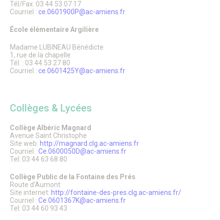
Tél/Fax :03 44 53 07 17
Citoyenneté – État Civil
Courriel :
ce.0601900P@ac-amiens.fr
État Civil
Demandes d’actes
École élémentaire Argilière
Élections
Label Marianne
Madame LUBINEAU Bénédicte
Le Grand Débat National
1, rue de la chapelle
Tél. : 03 44 53 27 80
Cimetières et nécropole nationale
Courriel :
ce.0601425Y@ac-amiens.fr
Recensement militaire
Mes démarches
Les services municipaux
Services Espaces verts
Collèges & Lycées
Sport
Urbanisme
Collège Albéric Magnard
Les permanences de médiation
Avenue Saint Christophe
Service Citoyenneté – Etat Civil
Site web:
http://magnard.clg.ac-amiens.fr
Service jeunesse – Spot
Courriel :
Ce.0600050D@ac-amiens.fr
Les permanences de médiation
Tel: 03 44 63 68 80
Le Conciliateur de justice
Numéros d’urgence & contacts utiles
Collège Public de la Fontaine des Prés
Emploi & Stages
Route d’Aumont
Site internet:
http://fontaine-des-pres.clg.ac-amiens.fr/
Fonds de dotation
Courriel :
Ce.0601367K@ac-amiens.fr
Tel: 03 44 60 93 43
CADRE DE VIE