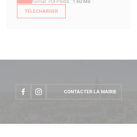
Poids :
1.60 Mo
format : PDF
Salles polyvalentes
Modalités de location
TÉLÉCHARGER
ÉCO. / COMMERCE
Commerce & entreprises
Annuaire des Commerces
Formulaire de création ou de mise à jour des commerces
Annuaire des Entreprises
Formulaire de création et mise à jour des entreprises
Association des Commercants de Senlis
Association Sud Oise Entreprises
Emploi & Stages
Marchés Publics
S’implanter à Senlis
Les marchés alimentaires
CONTACTER LA MAIRIE