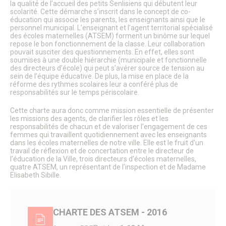
Fête de la Saint Rieul
la qualité de l’accueil des petits Senlisiens qui débutent leur
scolarité. Cette démarche s’inscrit dans le concept de co-
Senlis en Fête : La Magie de Noël envahit la Ville
éducation qui associe les parents, les enseignants ainsi que le
Forum des Associations
personnel municipal. L’enseignant et l’agent territorial spécialisé
Les Lézards d’été
des écoles maternelles (ATSEM) forment un binôme sur lequel
Les Rendez-vous aux jardins
repose le bon fonctionnement de la classe. Leur collaboration
Fête de la science à Senlis
pouvait susciter des questionnements. En effet, elles sont
soumises à une double hiérarchie (municipale et fonctionnelle
Foire médiévale de Senlis
des directeurs d’école) qui peut s’avérer source de tension au
Feu d’artifice
sein de l’équipe éducative. De plus, la mise en place de la
La Fête des Voisins
réforme des rythmes scolaires leur a conféré plus de
La Maison des Loisirs
responsabilités sur le temps périscolaire.
Le Salon du Jardin
Le Sentier des Faubourgs de Senlis
Cette charte aura donc comme mission essentielle de présenter
Le cinéma
les missions des agents, de clarifier les rôles et les
responsabilités de chacun et de valoriser l’engagement de ces
Pass’ famille
femmes qui travaillent quotidiennement avec les enseignants
Association de loisirs
dans les écoles maternelles de notre ville. Elle est le fruit d’un
Vie associative
travail de réflexion et de concertation entre le directeur de
Associations
l’éducation de la Ville, trois directeurs d’écoles maternelles,
Procédure de demande de subvention
quatre ATSEM, un représentant de l’inspection et de Madame
Elisabeth Sibille.
Communication des associations
Formulaire de création ou de mise à jour des associations
Forum des Associations
Organisation de manifestations
CHARTE DES ATSEM - 2016
Location de salles
Salles de prestige