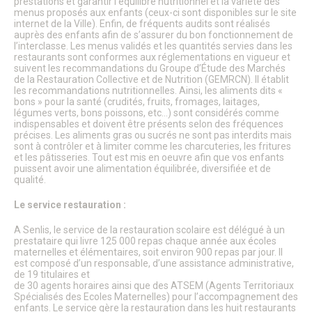
prestations et garantir l’équilibre nutritionnel et la variété des
TUS & Transports collectifs
menus proposés aux enfants (ceux-ci sont disponibles sur le site
Senlis, ville à la mobilité douce !
internet de la Ville). Enfin, de fréquents audits sont réalisés
Où se garer à Senlis ?
auprès des enfants afin de s’assurer du bon fonctionnement de
Travaux & démarches voirie
l’interclasse. Les menus validés et les quantités servies dans les
Démarches voirie
restaurants sont conformes aux réglementations en vigueur et
suivent les recommandations du Groupe d’Étude des Marchés
Circulation & Stationnement interdits
de la Restauration Collective et de Nutrition (GEMRCN). Il établit
Financement des travaux anti-inondations pour les
les recommandations nutritionnelles. Ainsi, les aliments dits «
particuliers
bons » pour la santé (crudités, fruits, fromages, laitages,
Travaux en cours
légumes verts, bons poissons, etc…) sont considérés comme
Sécurité publique
indispensables et doivent être présents selon des fréquences
Numéros d’urgence & contacts utiles
précises. Les aliments gras ou sucrés ne sont pas interdits mais
sont à contrôler et à limiter comme les charcuteries, les fritures
Infos sécurité
et les pâtisseries. Tout est mis en oeuvre afin que vos enfants
Police municipale
puissent avoir une alimentation équilibrée, diversifiée et de
Autres organes de sécurité publique
qualité.
Protection animale
Influenza Aviaire
Le service restauration :
Le Frelon asiatique
Propreté, Eau & Assainissement
A Senlis, le service de la restauration scolaire est délégué à un
Gestion de l’Eau
prestataire qui livre 125 000 repas chaque année aux écoles
maternelles et élémentaires, soit environ 900 repas par jour. Il
Senlis Ville Propre
est composé d’un responsable, d’une assistance administrative,
Gestion des déchets
de 19 titulaires et
Nettoyage des rues
de 30 agents horaires ainsi que des ATSEM (Agents Territoriaux
Graffitis
Spécialisés des Ecoles Maternelles) pour l’accompagnement des
Les marchés alimentaires
enfants. Le service gère la restauration dans les huit restaurants