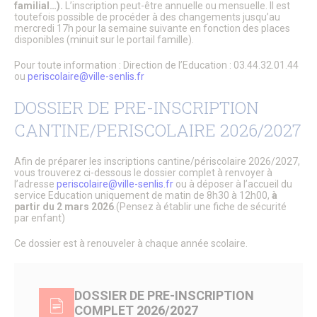
familial…).
L’inscription peut-être annuelle ou mensuelle. Il est
toutefois possible de procéder à des changements jusqu’au
CULTURE, SPORT & LOISIRS
mercredi 17h pour la semaine suivante en fonction des places
Culture
disponibles (minuit sur le portail famille).
Évènements culturels
Pour toute information : Direction de l’Education : 03.44.32.01.44
Lieux de culture
ou
periscolaire@ville-senlis.fr
Pays d’Art & d’Histoire
Senlis, ville de cinéma
DOSSIER DE PRE-INSCRIPTION
Pass’ famille
Associations culturelles
CANTINE/PERISCOLAIRE 2026/2027
Sport
Équipements sportifs
Piscine municipale
Afin de préparer les inscriptions cantine/périscolaire 2026/2027,
vous trouverez ci-dessous le dossier complet à renvoyer à
Le Conseil local du sport
l’adresse
periscolaire@ville-senlis.fr
ou à déposer à l’accueil du
Centre Municipal des Sports
service Education uniquement de matin de 8h30 à 12h00,
à
Associations sportives
partir du 2 mars 2026
.(Pensez à établir une fiche de sécurité
Parcours de marche dans les quartiers
par enfant)
Le Sport des moins de 6 ans à Senlis
Récompenses sportives et trophées du club sportif de
Ce dossier est à renouveler à chaque année scolaire.
l’année.
Pass’ famille
Actualités sportives
DOSSIER DE PRE-INSCRIPTION
J.O. Paris 2024
Loisirs
COMPLET 2026/2027