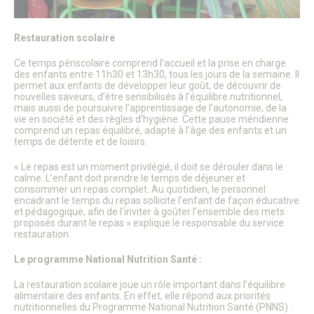
Le Conseil Municipal
Affichage Légal
Finances
Restauration scolaire
Les commissions municipales
Proximité et vie des quartiers
Ce temps périscolaire comprend l’accueil et la prise en charge
Senlis soutient le GHPSO
des enfants entre 11h30 et 13h30, tous les jours de la semaine. Il
Soutien aux Ukrainiens
permet aux enfants de développer leur goût, de découvrir de
nouvelles saveurs, d’être sensibilisés à l’équilibre nutritionnel,
Cérémonies commémoratives
mais aussi de poursuivre l’apprentissage de l’autonomie, de la
Les cérémonies des Vœux
vie en société et des règles d’hygiène. Cette pause méridienne
Senlis, ville en projets
comprend un repas équilibré, adapté à l’âge des enfants et un
Les Maisons de Quartier
temps de détente et de loisirs.
Pôle d’Échange Multimodal (PEM)
Restauration du Château Royal de Senlis
« Le repas est un moment privilégié, il doit se dérouler dans le
calme. L’enfant doit prendre le temps de déjeuner et
Voyage au temps des premiers Rois de France
consommer un repas complet. Au quotidien, le personnel
Nouveau conservatoire
encadrant le temps du repas sollicite l’enfant de façon éducative
Le site d’Ordener
et pédagogique, afin de l’inviter à goûter l’ensemble des mets
Action Cœur de Ville
proposés durant le repas » explique le responsable du service
L’ecoQuartier de la gare – Phase 2
restauration.
L’ÉcoQuartier de la Gare – le chantier
L’ÉcoQuartier de la Gare – genèse du projet
Le programme National Nutrition Santé :
Ville amie des enfants
La restauration scolaire joue un rôle important dans l’équilibre
Passeport du civisme
alimentaire des enfants. En effet, elle répond aux priorités
Programmation des fonds européens – ITI
nutritionnelles du Programme National Nutrition Santé (PNNS) :
La Maison de la Petite Enfance