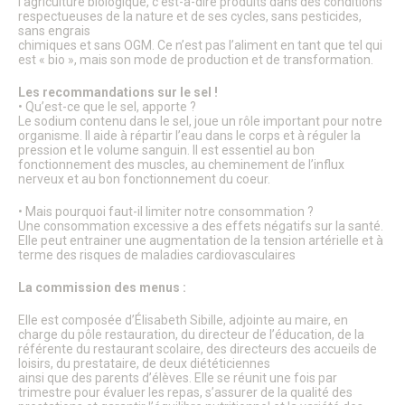
l’agriculture biologique, c’est-à-dire produits dans des conditions
Énergie & Environnement
respectueuses de la nature et de ses cycles, sans pesticides,
Plan de sobriété énergétique
sans engrais
chimiques et sans OGM. Ce n’est pas l’aliment en tant que tel qui
Alerte sécheresse
est « bio », mais son mode de production et de transformation.
Plan de Prévention du Bruit dans L’Environnement
GEMAPI
Les recommandations sur le sel !
Les Zones d’Accélération des Énergies Renouvelables
• Qu’est-ce que le sel, apporte ?
(ZAEnR)
Le sodium contenu dans le sel, joue un rôle important pour notre
Amélioration de l’habitat – Maison de l’habitat et des
organisme. Il aide à répartir l’eau dans le corps et à réguler la
pression et le volume sanguin. Il est essentiel au bon
projets
fonctionnement des muscles, au cheminement de l’influx
Signalements
nerveux et au bon fonctionnement du coeur.
Enquêtes publiques
Enquêtes publiques en cours
• Mais pourquoi faut-il limiter notre consommation ?
Enquêtes publiques closes
Une consommation excessive a des effets négatifs sur la santé.
Urbanisme
Elle peut entrainer une augmentation de la tension artérielle et à
Mes démarches en urbanisme
terme des risques de maladies cardiovasculaires
Plan Local d’Urbanisme
La commission des menus :
Plan de Sauvegarde et de Mise en Valeur
Aire de mise en Valeur de l’Architecture et du Patrimoine
Elle est composée d’Élisabeth Sibille, adjointe au maire, en
Règlement Local de Publicité
charge du pôle restauration, du directeur de l’éducation, de la
Innover à Senlis avec un projet d’habitat participatif
référente du restaurant scolaire, des directeurs des accueils de
Énergie & Environnement
loisirs, du prestataire, de deux diététiciennes
Logement
ainsi que des parents d’élèves. Elle se réunit une fois par
Mobilité & Transports
trimestre pour évaluer les repas, s’assurer de la qualité des