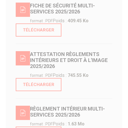
Salles polyvalentes
FICHE DE SÉCURITÉ MULTI-
Modalités de location
SERVICES 2025/2026
Poids :
409.45 Ko
ÉCO. / COMMERCE
format : PDF
Commerce & entreprises
TÉLÉCHARGER
Annuaire des Commerces
Formulaire de création ou de mise à jour des commerces
Annuaire des Entreprises
Formulaire de création et mise à jour des entreprises
ATTESTATION RÈGLEMENTS
Association des Commercants de Senlis
INTÉRIEURS ET DROIT À L'IMAGE
Association Sud Oise Entreprises
2025/2026
Emploi & Stages
Marchés Publics
Poids :
745.55 Ko
format : PDF
S’implanter à Senlis
Les marchés alimentaires
TÉLÉCHARGER
RÈGLEMENT INTÉRIEUR MULTI-
SERVICES 2025/2026
Poids :
1.63 Mo
format : PDF