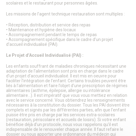
scolaires et le restaurant pour personnes âgées.
Patrimoine naturel
Le parc du Château Royal
Les missions de l’agent technique restauration sont multiples :
Le jardin de l’Évêché
Le jardin du Bastion de la porte de Meaux
• Réception, distribution et service des repas
Le parc écologique
• Maintenance et hygiène des locaux
Jardins et aires de jeux
• Accompagnement pendant le temps de repas
Le Sentier des Faubourgs de Senlis
• Accompagnement spécifique dans le cadre d’un projet
Les Rendez-vous aux jardins
d’accueil individualisé (PAI).
Services Espaces verts
Le Projet d’Accueil Individualisé (PAI) :
Lieux de culte
Les enfants souffrant de maladies chroniques nécessitant une
FAMILLE
adaptation de l’alimentation sont pris en charge dans le cadre
Petite enfance
d’un projet d’accueil individualisé. Il est mis en oeuvre pour
faciliter l’intégration de l’enfant. Certains troubles peuvent être
Crèche familiale
liés à l’alimentation et faire l’objet d’une prescription de régimes
Haltes-garderies
alimentaires (asthme, épilepsie, allergie ou intolérance
Multi-accueil « Les Berceaux Brunehaut »
alimentaire…). Il est impératif que vous vous mettiez en relation
La Maison des bébés
avec le service concerné. Vous obtiendrez les renseignements
Relais Petite Enfance
nécessaires à la constitution du dossier. Tous les PAI doivent être
complets et signés par les différentes parties, afin que l’enfant
Enfance
puisse être pris en charge par les services extra-scolaires
Inscriptions scolaires
(restauration, périscolaire et accueils de loisirs). Si votre enfant
Etablissements scolaires publics
bénéficie déjà d’un protocole, nous vous rappelons qu’il est
Etablissements scolaires privés
indispensable de le renouveler chaque année. Il faut refaire le
Restauration scolaire
dossier ou nous apporter une ordonnance du médecin qui