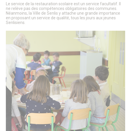
Patrimoine architectural
Le service de la restauration scolaire est un service facultatif. Il
Pays d’Art & d’Histoire
ne relève pas des compétences obligatoires des communes.
Néanmoins, la Ville de Senlis y attache une grande importance
Les journées Européennes du Patrimoine
en proposant un service de qualité, tous les jours aux jeunes
Le Sentier des Faubourgs de Senlis
Senlisiens.
Senlis, ville de Cinéma – Infos pratiques
Fonds de dotation
Senlis, ville connectée
Senlis sur internet et sur les réseaux sociaux
Application officielle de la ville
Kiosques
Senlis Ensemble
FOCUS – Le Pays d’Art et d’Histoire
Musées de Senlis – Guide d’activités
PARCOURS – Sur les traces de la Grande Guerre
Lettre aux Senlisiens
Passeport du civisme
Signaler un problème de distribution
LA MAIRIE
Le Maire
Discours du Maire
Les élus
Vie de la municipalité