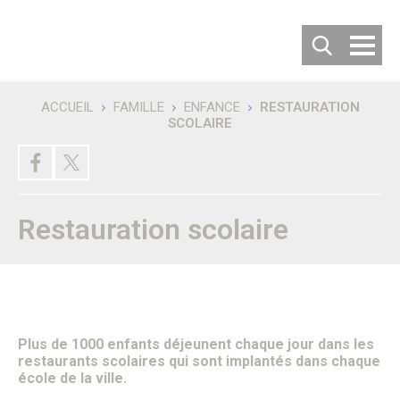
Cookies management panel
ACCUEIL
FAMILLE
ENFANCE
RESTAURATION
SCOLAIRE
Recherche
DÉCOUVRIR SENLIS
Villes jumelées
Les villes jumelées
Le Comité de Jumelage
Restauration scolaire
Les 50 ans du Jumelage avec Langenfeld
Carte d’identité de la ville
Habiter ou Visiter Senlis
S’implanter à Senlis
Comment venir à Senlis ?
Où se garer à Senlis ?
Où séjourner à Senlis ?
Office de tourisme
Plus de 1000 enfants déjeunent chaque jour dans les
Vous êtes un nouvel habitant
restaurants scolaires qui sont implantés dans chaque
Patrimoine & Histoire
école de la ville.
Senlis, son histoire