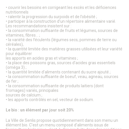
Citoyenneté – État Civil
• couvrir les besoins en corrigeant les excès et les déficiences
État Civil
nutritionnels
Demandes d’actes
• ralentir la progression du surpoids et de l’obésité ;
Élections
• participer à la construction d’un répertoire alimentaire varié.
Les recommandations insistent sur :
Label Marianne
• la consommation suffisante de fruits et légumes, sources de
Le Grand Débat National
vitamines, fibres… ;
Cimetières et nécropole nationale
• la variété des féculents (légumes secs, pommes de terre ou
Recensement militaire
céréales),
Mes démarches
• la quantité limitée des matières grasses utilisées et leur variété
pour équilibrer
Les services municipaux
les apports en acides gras et vitamines ;
Services Espaces verts
• la place des poissons gras, sources d’acides gras essentiels
Sport
(oméga 3) ;
Urbanisme
• la quantité limitée d’aliments contenant du sucre ajouté ;
Les permanences de médiation
• la consommation suffisante de boeuf, veau, agneau, sources
Service Citoyenneté – Etat Civil
de fer ;
• la consommation suffisante de produits laitiers (dont
Service jeunesse – Spot
fromages) variés, principales
Les permanences de médiation
sources de calcium ;
Le Conciliateur de justice
• les apports contrôlés en sel, vecteur de sodium.
Numéros d’urgence & contacts utiles
Emploi & Stages
Le bio : un élément par jour soit 20%
Fonds de dotation
La Ville de Senlis propose quotidiennement dans son menu un
élément bio. C’est un menu composé d’aliments issus de
CADRE DE VIE