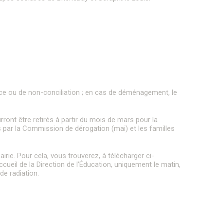
e Conciliateur de justice
ass’ famille
vorce ou de non-conciliation ; en cas de déménagement, le
onds de dotation
ront être retirés à partir du mois de mars pour la
s par la Commission de dérogation (mai) et les familles
rie. Pour cela, vous trouverez, à télécharger ci-
cueil de la Direction de l’Éducation, uniquement le matin,
de radiation.