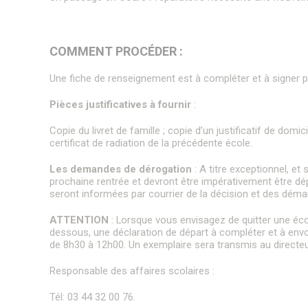
Police municipale
Programmation des fonds européens – ITI
Plateforme J’aide ici Senlis
Autres organes de sécurité publique
La Maison de la Petite Enfance
Protection animale
Influenza Aviaire
Les services municipaux
COMMENT PROCÉDER :
Le Frelon asiatique
Services Espaces verts
Une fiche de renseignement est à compléter et à signer p
Patrimoine naturel
Sport
Urbanisme
Le parc du Château Royal
Pièces justificatives à fournir
:
Les permanences de médiation
Logement
Le jardin de l’Évêché
Service Citoyenneté – Etat Civil
Le jardin du Bastion de la porte de Meaux
Copie du livret de famille ; copie d’un justificatif de do
Service jeunesse – Spot
CCAS
Le parc écologique
certificat de radiation de la précédente école.
Jardins et aires de jeux
Numéros d’urgence & contacts utiles
Délibérations du CCAS
Le Sentier des Faubourgs de Senlis
Les demandes de dérogation
: A titre exceptionnel, e
Les Rendez-vous aux jardins
prochaine rentrée et devront être impérativement être dé
Services Espaces verts
seront informées par courrier de la décision et des déma
ATTENTION
: Lorsque vous envisagez de quitter une écol
dessous, une déclaration de départ à compléter et à envoye
de 8h30 à 12h00. Un exemplaire sera transmis au directeur
Responsable des affaires scolaires :
Tél: 03 44 32 00 76.