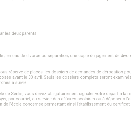
Gestion des déchets
Formulaire de création ou de mise à jour des professions
Nettoyage des rues
de santé
Graffitis
Le Téléthon à Senlis
Les permanences de médiation
L
Plan canicule
Semaine de l’information sur la Santé Mentale (SISM)
Octobre Rose
ar les deux parents.
Lieux de culte
Influenza Aviaire
Portail famille
P
micile ; en cas de divorce ou séparation, une copie du jugement de di
Emploi & Stages
F
t sous réserve de places, les dossiers de demandes de dérogation pour
posés avant le 30 avril. Seuls les dossiers complets seront examiné
rches à suivre.
e de Senlis, vous devez obligatoirement signaler votre départ à la mai
r, par courriel, au service des affaires scolaires ou à déposer à l’ac
 de l’école concernée permettant ainsi l’établissement du certificat 