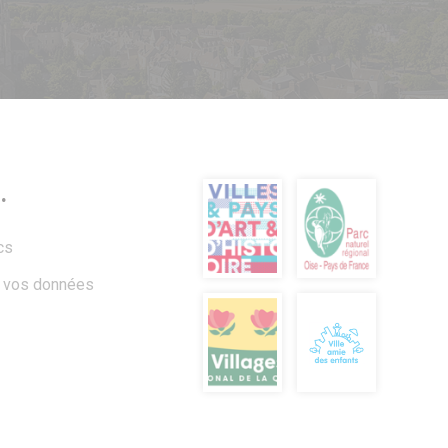
.
cs
à vos données