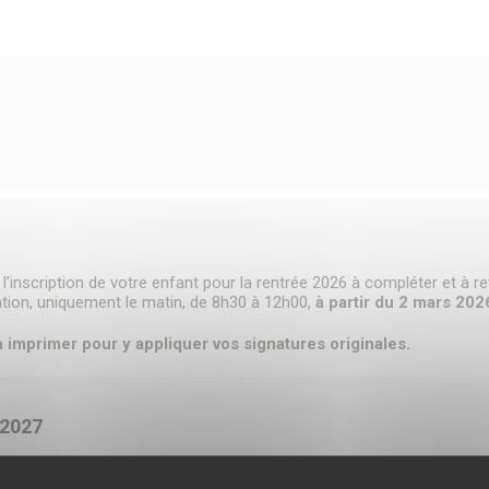
’inscription de votre enfant pour la rentrée 2026 à compléter et à ret
cation, uniquement le matin, de 8h30 à 12h00,
à partir du 2 mars 202
 imprimer pour y appliquer vos signatures originales.
2027