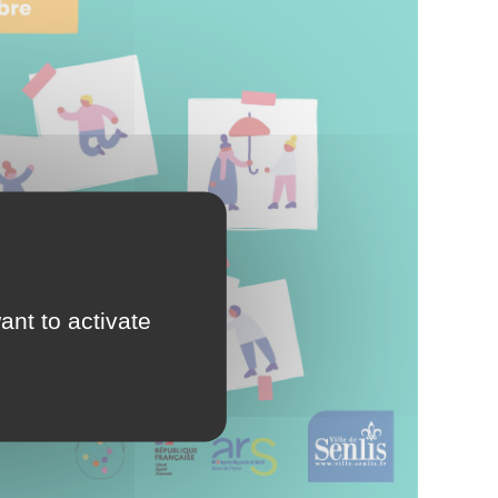
e Conciliateur de justice
ass’ famille
onds de dotation
ant to activate