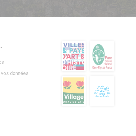
.
cs
à vos données