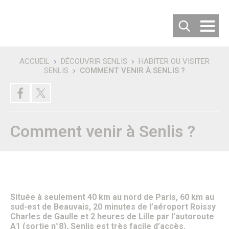
Cookies management panel
ACCUEIL
DÉCOUVRIR SENLIS
HABITER OU VISITER
SENLIS
COMMENT VENIR À SENLIS ?
Recherche
DÉCOUVRIR SENLIS
Villes jumelées
Les villes jumelées
Le Comité de Jumelage
Comment venir à Senlis ?
Les 50 ans du Jumelage avec Langenfeld
Carte d’identité de la ville
Habiter ou Visiter Senlis
S’implanter à Senlis
Comment venir à Senlis ?
Où se garer à Senlis ?
Où séjourner à Senlis ?
Office de tourisme
Située à seulement 40 km au nord de Paris, 60 km au
Vous êtes un nouvel habitant
sud-est de Beauvais, 20 minutes de l’aéroport Roissy
Patrimoine & Histoire
Charles de Gaulle et 2 heures de Lille par l’autoroute
Senlis, son histoire
A1 (sortie n°8), Senlis est très facile d’accès.