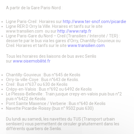
Le Conseil Municipal
Affichage Légal
A partir de la Gare Paris-Nord :
Finances
Les commissions municipales
Ligne Paris-Creil : Horaires sur
http://www.ter-sncf.com/picardie
Proximité et vie des quartiers
Ligne RER D Orry la Ville. Horaires et tarifs sur le site
Senlis soutient le GHPSO
www.transilien.com ou sur
http://www.ratp.fr
Ligne Paris-Gare du Nord – Creil (Transilien / Intercité / TER) :
Soutien aux Ukrainiens
desserte par le bus via les gares d’Orry, Chantilly-Gouvieux ou
Cérémonies commémoratives
Creil. Horaires et tarifs sur le site
www.transilien.com
.
Les cérémonies des Vœux
Senlis, ville en projets
Tous les horaires des liaisons de bus avec Senlis
Les Maisons de Quartier
sur
www.oisemobilité.fr
Pôle d’Échange Multimodal (PEM)
Restauration du Château Royal de Senlis
Chantilly-Gouvieux : Bus n°645 de Keolis
Voyage au temps des premiers Rois de France
Orry-la-ville-Coye : Bus n°643 de Keolis.
Nouveau conservatoire
Creil : Bus n°637 ou 630 de Keolis
Le site d’Ordener
Crépy-en-Valois : Bus n°692 ou 6492 de Keolis
Action Cœur de Ville
Le Plessis-Belleville : Train jusque crepy-en-valois puis bus n°2
L’ecoQuartier de la gare – Phase 2
puis n°6422 de Keolis
Pont Sainte Maxence / Verberie : Bus n°640 de Keolis
L’ÉcoQuartier de la Gare – le chantier
Navette Picardie-Roissy (bus n° 9502 puis 630)
L’ÉcoQuartier de la Gare – genèse du projet
Ville amie des enfants
Du lundi au samedi, les navettes du TUS (Transport urbain
Passeport du civisme
senlisien) vous permettent de circuler gratuitement dans les
Programmation des fonds européens – ITI
différents quartiers de Senlis.
La Maison de la Petite Enfance