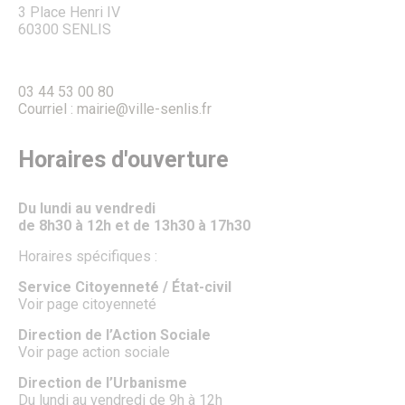
TUS & Transports collectifs
3 Place Henri IV
Senlis, ville à la mobilité douce !
60300 SENLIS
Où se garer à Senlis ?
Travaux & démarches voirie
Démarches voirie
Circulation & Stationnement interdits
03 44 53 00 80
Financement des travaux anti-inondations pour les
Courriel : mairie@ville-senlis.fr
particuliers
Travaux en cours
Horaires d'ouverture
Sécurité publique
Numéros d’urgence & contacts utiles
Infos sécurité
Du lundi au vendredi
Police municipale
de 8h30 à 12h et de 13h30 à 17h30
Autres organes de sécurité publique
Protection animale
Horaires spécifiques :
Influenza Aviaire
Le Frelon asiatique
Service Citoyenneté / État-civil
Propreté, Eau & Assainissement
Voir page citoyenneté
Gestion de l’Eau
Senlis Ville Propre
Direction de l’Action Sociale
Gestion des déchets
Voir page action sociale
Nettoyage des rues
Graffitis
Direction de l’Urbanisme
Les marchés alimentaires
Du lundi au vendredi de 9h à 12h