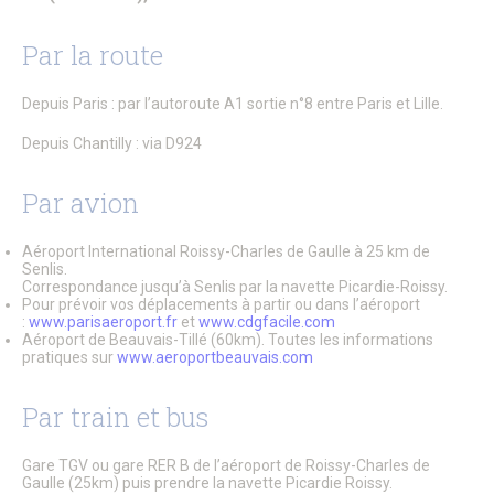
Patrimoine architectural
Pays d’Art & d’Histoire
Par la route
Les journées Européennes du Patrimoine
Le Sentier des Faubourgs de Senlis
Senlis, ville de Cinéma – Infos pratiques
Depuis Paris : par l’autoroute A1 sortie n°8 entre Paris et Lille.
Fonds de dotation
Senlis, ville connectée
Depuis Chantilly : via D924
Senlis sur internet et sur les réseaux sociaux
Application officielle de la ville
Par avion
Kiosques
Senlis Ensemble
FOCUS – Le Pays d’Art et d’Histoire
Aéroport International Roissy-Charles de Gaulle à 25 km de
Musées de Senlis – Guide d’activités
Senlis.
PARCOURS – Sur les traces de la Grande Guerre
Correspondance jusqu’à Senlis par la navette Picardie-Roissy.
Lettre aux Senlisiens
Pour prévoir vos déplacements à partir ou dans l’aéroport
:
www.parisaeroport.fr
et
www.cdgfacile.com
Passeport du civisme
Aéroport de Beauvais-Tillé (60km). Toutes les informations
Signaler un problème de distribution
pratiques sur
www.aeroportbeauvais.com
LA MAIRIE
Par train et bus
Le Maire
Discours du Maire
Les élus
Gare TGV ou gare RER B de l’aéroport de Roissy-Charles de
Vie de la municipalité
Gaulle (25km) puis prendre la navette Picardie Roissy.