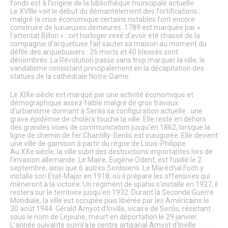
fonds est à l’origine de la bibliothèque municipale actuelle.
Citoyenneté – État Civil
Le XVIIIe voit le début du démantèlement des fortifications ;
État Civil
malgré la crise économique certains notables font encore
Demandes d’actes
construire de luxueuses demeures. 1789 est marquée par «
l’attentat Billon » : cet horloger vexé d’avoir été chassé de la
Élections
compagnie d’arquebuse fait sauter sa maison au moment du
Label Marianne
défilé des arquebusiers : 26 morts et 40 blessés sont
Le Grand Débat National
dénombrés. La Révolution passe sans trop marquer la ville, le
Cimetières et nécropole nationale
vandalisme consistant principalement en la décapitation des
Recensement militaire
statues de la cathédrale Notre-Dame.
Mes démarches
Le XIXe siècle est marqué par une activité économique et
Les services municipaux
démographique assez faible malgré de gros travaux
Services Espaces verts
d’urbanisme donnant à Senlis sa configuration actuelle : une
Sport
grave épidémie de choléra touche la ville. Elle reste en dehors
Urbanisme
des grandes voies de communication jusqu’en 1862, lorsque la
Les permanences de médiation
ligne de chemin de fer Chantilly-Senlis est inaugurée. Elle devient
Service Citoyenneté – Etat Civil
une ville de garnison à partir du règne de Louis-Philippe.
Au XXe siècle, la ville subit des destructions importantes lors de
Service jeunesse – Spot
l’invasion allemande. Le Maire, Eugène Odent, est fusillé le 2
Les permanences de médiation
septembre, ainsi que 6 autres Senlisiens. Le Maréchal Foch y
Le Conciliateur de justice
installe son Etat-Major en 1918, où il prépare les offensives qui
Numéros d’urgence & contacts utiles
mèneront à la victoire. Un régiment de spahis s’installe en 1927, il
Emploi & Stages
restera sur le territoire jusqu’en 1932. Durant la Seconde Guerre
Mondiale, la ville est occupée puis libérée par les Américains le
Fonds de dotation
30 août 1944. Gérald Amyot d’Inville, vicaire de Senlis, résistant
sous le nom de Lejeune, meurt en déportation le 29 janvier.
CADRE DE VIE
L’année suivante ouvrira le centre artisanal Amyot d’Inville