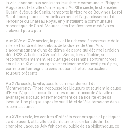
Le Conseil Municipal
la ville, donnant aux senlisiens leur liberté communale. Philippe
Auguste dote la ville d’un rempart. Au XIIIe siècle, le chancelier
Affichage Légal
Guérin, évêque de Senlis, remporte la victoire de Bouvines. Le roi
Finances
Saint-Louis poursuit l’embellissement et l’agrandissement de
Les commissions municipales
l’enceinte du Château Royal, en y installant la communauté
Proximité et vie des quartiers
monastique de Saint-Maurice, des fortifications médiévales
Senlis soutient le GHPSO
s’élèvent peu à peu.
Soutien aux Ukrainiens
Cérémonies commémoratives
Aux XIVe et XVe siècles, la paix et la richesse économique de la
ville s’effondrent, les débuts de la Guerre de Cent Ans
Les cérémonies des Vœux
s’accompagnant d’une épidémie de peste qui décime la région
Senlis, ville en projets
dès 1323. A la fin du XVe siècle, Senlis, très affaiblie, se
Les Maisons de Quartier
reconstruit lentement, les ouvrages défensifs sont renforcés
Pôle d’Échange Multimodal (PEM)
sous Louis XI et la bourgeoisie senlisienne s’enrichit peu à peu,
Restauration du Château Royal de Senlis
comme en témoigne la construction d’hôtels particuliers
toujours présents.
Voyage au temps des premiers Rois de France
Nouveau conservatoire
Au XVIe siècle, la ville, sous le commandement de
Le site d’Ordener
Montmorency-Thoré, repousse les Ligueurs et soutient la cause
Action Cœur de Ville
d’Henri IV, qu’elle accueille en ses murs : il accorde à la ville des
L’ecoQuartier de la gare – Phase 2
avantages fiscaux, en remerciement de sa fidélité et de sa
L’ÉcoQuartier de la Gare – le chantier
loyauté. Une plaque apposée sur l’Hôtel de Ville témoigne de sa
L’ÉcoQuartier de la Gare – genèse du projet
reconnaissance.
Ville amie des enfants
Au XVIIe siècle, les centres d’intérêts économiques et politiques
Passeport du civisme
se déplacent, et la ville de Senlis amorce un lent déclin. Le
Programmation des fonds européens – ITI
chanoine Jacques Joly fait don au public de sa bibliothèque, ce
La Maison de la Petite Enfance