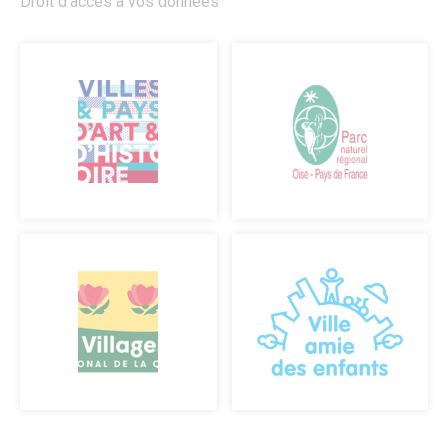
Droit d'accès à vos données
CULTURE, SPORT & LOISIRS
Culture
Évènements culturels
Lieux de culture
Pays d’Art & d’Histoire
Senlis, ville de cinéma
Pass’ famille
Associations culturelles
Sport
Équipements sportifs
Piscine municipale
Le Conseil local du sport
Centre Municipal des Sports
Associations sportives
Parcours de marche dans les quartiers
Le Sport des moins de 6 ans à Senlis
Récompenses sportives et trophées du club sportif de
l’année.
Pass’ famille
Actualités sportives
J.O. Paris 2024
Loisirs