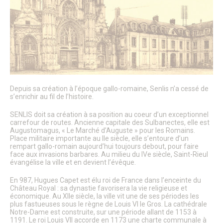
Patrimoine architectural
Pays d’Art & d’Histoire
Les journées Européennes du Patrimoine
Le Sentier des Faubourgs de Senlis
Senlis, ville de Cinéma – Infos pratiques
Fonds de dotation
Senlis, ville connectée
Senlis sur internet et sur les réseaux sociaux
Application officielle de la ville
Depuis sa création à l’époque gallo-romaine, Senlis n’a cessé de
Kiosques
s’enrichir au fil de l’histoire.
Senlis Ensemble
FOCUS – Le Pays d’Art et d’Histoire
SENLIS doit sa création à sa position au coeur d’un exceptionnel
Musées de Senlis – Guide d’activités
carrefour de routes. Ancienne capitale des Sulbanectes, elle est
PARCOURS – Sur les traces de la Grande Guerre
Augustomagus, « Le Marché d’Auguste » pour les Romains.
Lettre aux Senlisiens
Place militaire importante au IIe siècle, elle s’entoure d’un
Passeport du civisme
rempart gallo-romain aujourd’hui toujours debout, pour faire
face aux invasions barbares. Au milieu du IVe siècle, Saint-Rieul
Signaler un problème de distribution
évangélise la ville et en devient l’évêque.
LA MAIRIE
En 987, Hugues Capet est élu roi de France dans l’enceinte du
Château Royal : sa dynastie favorisera la vie religieuse et
Le Maire
économique. Au XIIe siècle, la ville vit une de ses périodes les
Discours du Maire
plus fastueuses sous le règne de Louis VI le Gros. La cathédrale
Les élus
Notre-Dame est construite, sur une période allant de 1153 à
Vie de la municipalité
1191. Le roi Louis VII accorde en 1173 une charte communale à