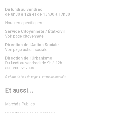
Informations utiles
Le Salon des seniors
Du lundi au vendredi
Plateforme J’aide ici Senlis
de 8h30 à 12h et de 13h30 à 17h30
Santé & Solidarité
Les Parcours du Cœur
Horaires spécifiques :
Annuaire APRES
Action sociale
Service Citoyenneté / État-civil
Les permanences de médiation
Voir page citoyenneté
Hôpital – GHPSO
Associations d’entraide
Direction de l’Action Sociale
Annuaire des professionnels de santé
Voir page action sociale
Formulaire de création ou de mise à jour des professions
de santé
Direction de l’Urbanisme
Le Téléthon à Senlis
Du lundi au vendredi de 9h à 12h
Plan canicule
sur rendez-vous
Semaine de l’information sur la Santé Mentale (SISM)
Octobre Rose
© Photo de haut de page ► Pierre de Montalte
Influenza Aviaire
Ville amie des enfants
Et aussi...
Logement
Portail famille
Pass’ famille
Marchés Publics
CCAS
Délibérations du CCAS