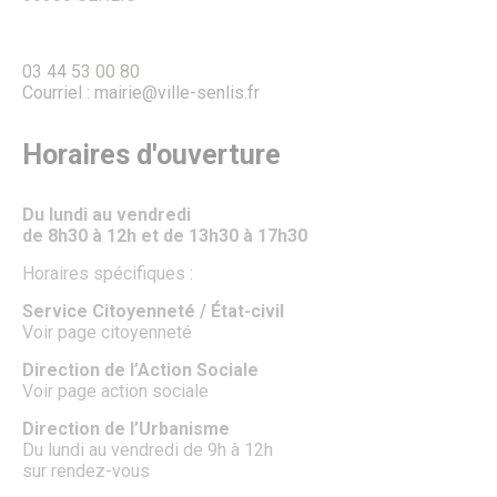
Fête de la Saint Rieul
Senlis en Fête : La Magie de Noël envahit la Ville
Forum des Associations
03 44 53 00 80
Les Lézards d’été
Courriel : mairie@ville-senlis.fr
Les Rendez-vous aux jardins
Fête de la science à Senlis
Foire médiévale de Senlis
Horaires d'ouverture
Feu d’artifice
La Fête des Voisins
La Maison des Loisirs
Du lundi au vendredi
Le Salon du Jardin
de 8h30 à 12h et de 13h30 à 17h30
Le Sentier des Faubourgs de Senlis
Le cinéma
Horaires spécifiques :
Pass’ famille
Association de loisirs
Service Citoyenneté / État-civil
Vie associative
Voir page citoyenneté
Associations
Procédure de demande de subvention
Direction de l’Action Sociale
Communication des associations
Voir page action sociale
Formulaire de création ou de mise à jour des associations
Direction de l’Urbanisme
Forum des Associations
Du lundi au vendredi de 9h à 12h
Organisation de manifestations
sur rendez-vous
Location de salles
Salles de prestige