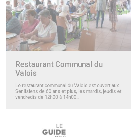
Citoyenneté – État Civil
État Civil
Demandes d’actes
Élections
Label Marianne
Le Grand Débat National
Cimetières et nécropole nationale
Recensement militaire
Mes démarches
Les services municipaux
Restaurant Communal du
Services Espaces verts
Sport
Valois
Urbanisme
Les permanences de médiation
Le restaurant communal du Valois est ouvert aux
Service Citoyenneté – Etat Civil
Senlisiens de 60 ans et plus, les mardis, jeudis et
Service jeunesse – Spot
vendredis de 12h00 à 14h00...
Les permanences de médiation
Le Conciliateur de justice
Numéros d’urgence & contacts utiles
Emploi & Stages
Fonds de dotation
CADRE DE VIE