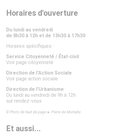
Fête de la Saint Rieul
Senlis en Fête : La Magie de Noël envahit la Ville
Horaires d'ouverture
Forum des Associations
Les Lézards d’été
Les Rendez-vous aux jardins
Du lundi au vendredi
Fête de la science à Senlis
de 8h30 à 12h et de 13h30 à 17h30
Foire médiévale de Senlis
Feu d’artifice
Horaires spécifiques :
La Fête des Voisins
La Maison des Loisirs
Service Citoyenneté / État-civil
Le Salon du Jardin
Voir page citoyenneté
Le Sentier des Faubourgs de Senlis
Le cinéma
Direction de l’Action Sociale
Pass’ famille
Voir page action sociale
Association de loisirs
Direction de l’Urbanisme
Vie associative
Du lundi au vendredi de 9h à 12h
Associations
sur rendez-vous
Procédure de demande de subvention
Communication des associations
© Photo de haut de page ► Pierre de Montalte
Formulaire de création ou de mise à jour des associations
Forum des Associations
Organisation de manifestations
Et aussi...
Location de salles
Salles de prestige