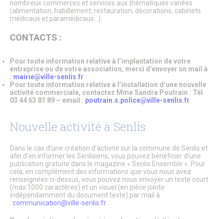
nombreux commerces et services aux thématiques variées
Le Conseil Municipal
(alimentation, habillement, restauration, décorations, cabinets
Affichage Légal
médicaux et paramédicaux…).
Finances
Les commissions municipales
CONTACTS :
Proximité et vie des quartiers
Senlis soutient le GHPSO
Soutien aux Ukrainiens
Pour toute information relative à l’implantation de votre
Cérémonies commémoratives
entreprise ou de votre association, merci d’envoyer un mail à
:
mairie@ville-senlis.fr
Les cérémonies des Vœux
Pour toute information relative à l’installation d’une nouvelle
Senlis, ville en projets
activité commerciale, contactez Mme Sandra Poutrain : Tél.
Les Maisons de Quartier
03 44 63 81 89 – email :
poutrain.s.police@ville-senlis.fr
Pôle d’Échange Multimodal (PEM)
Restauration du Château Royal de Senlis
Nouvelle activité à Senlis
Voyage au temps des premiers Rois de France
Nouveau conservatoire
Le site d’Ordener
Dans le cas d’une création d’activité sur la commune de Senlis et
Action Cœur de Ville
afin d’en informer les Senlisiens, vous pouvez bénéficier d’une
L’ecoQuartier de la gare – Phase 2
publication gratuite dans le magazine « Senlis Ensemble ». Pour
L’ÉcoQuartier de la Gare – le chantier
cela, en complément des informations que vous nous avez
renseignées ci-dessus, vous pouvez nous envoyer un texte court
L’ÉcoQuartier de la Gare – genèse du projet
(max.1000 caractères) et un visuel (en pièce jointe
Ville amie des enfants
indépendamment du document texte) par mail à
Passeport du civisme
:
communication@ville-senlis.fr
Programmation des fonds européens – ITI
La Maison de la Petite Enfance