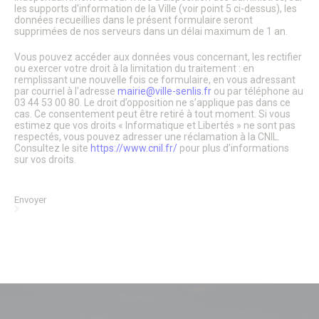
Informations utiles
les supports d'information de la Ville (voir point 5 ci-dessus), les
Le Salon des seniors
données recueillies dans le présent formulaire seront
Plateforme J’aide ici Senlis
supprimées de nos serveurs dans un délai maximum de 1 an.
Santé & Solidarité
Les Parcours du Cœur
Vous pouvez accéder aux données vous concernant, les rectifier
Annuaire APRES
ou exercer votre droit à la limitation du traitement : en
remplissant une nouvelle fois ce formulaire, en vous adressant
Action sociale
par courriel à l'adresse
mairie@ville-senlis.fr
ou par téléphone au
Les permanences de médiation
03 44 53 00 80. Le droit d’opposition ne s’applique pas dans ce
Hôpital – GHPSO
cas. Ce consentement peut être retiré à tout moment. Si vous
Associations d’entraide
estimez que vos droits « Informatique et Libertés » ne sont pas
Annuaire des professionnels de santé
respectés, vous pouvez adresser une réclamation à la CNIL.
Formulaire de création ou de mise à jour des professions
Consultez le site
https://www.cnil.fr/
pour plus d’informations
sur vos droits.
de santé
Le Téléthon à Senlis
Plan canicule
Envoyer
Semaine de l’information sur la Santé Mentale (SISM)
Octobre Rose
Influenza Aviaire
Ville amie des enfants
Logement
Portail famille
Pass’ famille
CCAS
Délibérations du CCAS