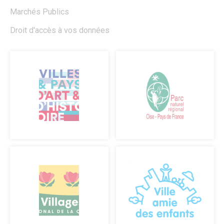
Salles polyvalentes
Marchés Publics
Modalités de location
Droit d'accès à vos données
ÉCO. / COMMERCE
Commerce & entreprises
Annuaire des Commerces
Formulaire de création ou de mise à jour des commerces
Annuaire des Entreprises
Formulaire de création et mise à jour des entreprises
Association des Commercants de Senlis
Association Sud Oise Entreprises
Emploi & Stages
Marchés Publics
S’implanter à Senlis
Les marchés alimentaires