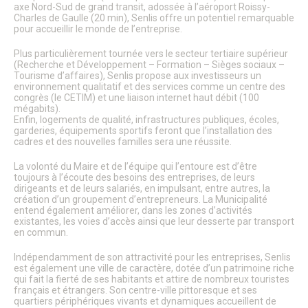
Patrimoine architectural
axe Nord-Sud de grand transit, adossée à l’aéroport Roissy-
Charles de Gaulle (20 min), Senlis offre un potentiel remarquable
Pays d’Art & d’Histoire
pour accueillir le monde de l’entreprise.
Les journées Européennes du Patrimoine
Le Sentier des Faubourgs de Senlis
Plus particulièrement tournée vers le secteur tertiaire supérieur
Senlis, ville de Cinéma – Infos pratiques
(Recherche et Développement – Formation – Sièges sociaux –
Fonds de dotation
Tourisme d’affaires), Senlis propose aux investisseurs un
Senlis, ville connectée
environnement qualitatif et des services comme un centre des
Senlis sur internet et sur les réseaux sociaux
congrès (le CETIM) et une liaison internet haut débit (100
mégabits).
Application officielle de la ville
Enfin, logements de qualité, infrastructures publiques, écoles,
Kiosques
garderies, équipements sportifs feront que l’installation des
Senlis Ensemble
cadres et des nouvelles familles sera une réussite.
FOCUS – Le Pays d’Art et d’Histoire
Musées de Senlis – Guide d’activités
La volonté du Maire et de l’équipe qui l’entoure est d’être
PARCOURS – Sur les traces de la Grande Guerre
toujours à l’écoute des besoins des entreprises, de leurs
Lettre aux Senlisiens
dirigeants et de leurs salariés, en impulsant, entre autres, la
création d’un groupement d’entrepreneurs. La Municipalité
Passeport du civisme
entend également améliorer, dans les zones d’activités
Signaler un problème de distribution
existantes, les voies d’accès ainsi que leur desserte par transport
en commun.
LA MAIRIE
Indépendamment de son attractivité pour les entreprises, Senlis
Le Maire
est également une ville de caractère, dotée d’un patrimoine riche
Discours du Maire
qui fait la fierté de ses habitants et attire de nombreux touristes
Les élus
français et étrangers. Son centre-ville pittoresque et ses
Vie de la municipalité
quartiers périphériques vivants et dynamiques accueillent de