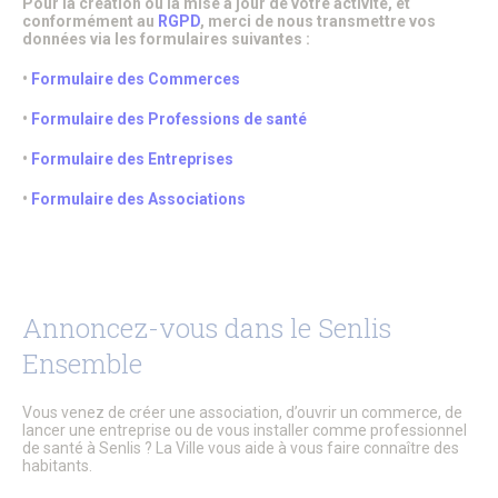
Pour la création ou la mise à jour de votre activité, et
Citoyenneté – État Civil
conformément au
RGPD
, merci de nous transmettre vos
État Civil
données via les formulaires suivantes :
Demandes d’actes
•
Formulaire des Commerces
Élections
Label Marianne
•
Formulaire des Professions de santé
Le Grand Débat National
Cimetières et nécropole nationale
•
Formulaire des Entreprises
Recensement militaire
Mes démarches
•
Formulaire des Associations
Les services municipaux
Services Espaces verts
Sport
Urbanisme
Les permanences de médiation
Service Citoyenneté – Etat Civil
Annoncez-vous dans le Senlis
Service jeunesse – Spot
Les permanences de médiation
Ensemble
Le Conciliateur de justice
Numéros d’urgence & contacts utiles
Vous venez de créer une association, d’ouvrir un commerce, de
Emploi & Stages
lancer une entreprise ou de vous installer comme professionnel
Fonds de dotation
de santé à Senlis ? La Ville vous aide à vous faire connaître des
habitants.
CADRE DE VIE