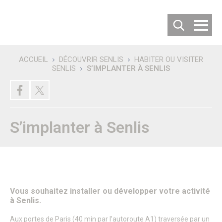
Cookies management panel
ACCUEIL
DÉCOUVRIR SENLIS
HABITER OU VISITER
SENLIS
S’IMPLANTER À SENLIS
Recherche
DÉCOUVRIR SENLIS
Villes jumelées
Les villes jumelées
Le Comité de Jumelage
S’implanter à Senlis
Les 50 ans du Jumelage avec Langenfeld
Carte d’identité de la ville
Habiter ou Visiter Senlis
S’implanter à Senlis
Comment venir à Senlis ?
Où se garer à Senlis ?
Où séjourner à Senlis ?
Office de tourisme
Vous souhaitez installer ou développer votre activité
Vous êtes un nouvel habitant
à Senlis.
Patrimoine & Histoire
Senlis, son histoire
Aux portes de Paris (40 min par l’autoroute A1) traversée par un