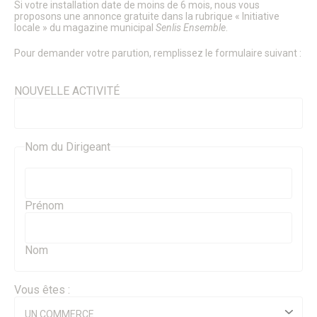
Si votre installation date de moins de 6 mois, nous vous
Énergie & Environnement
proposons une annonce gratuite dans la rubrique « Initiative
Plan de sobriété énergétique
locale » du magazine municipal
Senlis Ensemble
.
Alerte sécheresse
Plan de Prévention du Bruit dans L’Environnement
Pour demander votre parution, remplissez le formulaire suivant :
GEMAPI
Les Zones d’Accélération des Énergies Renouvelables
NOUVELLE ACTIVITÉ
(ZAEnR)
Amélioration de l’habitat – Maison de l’habitat et des
projets
Signalements
Enquêtes publiques
Nom du Dirigeant
Enquêtes publiques en cours
Enquêtes publiques closes
Urbanisme
Mes démarches en urbanisme
Prénom
Plan Local d’Urbanisme
Plan de Sauvegarde et de Mise en Valeur
Aire de mise en Valeur de l’Architecture et du Patrimoine
Nom
Règlement Local de Publicité
Innover à Senlis avec un projet d’habitat participatif
Énergie & Environnement
Vous êtes :
Logement
Mobilité & Transports
UN COMMERCE