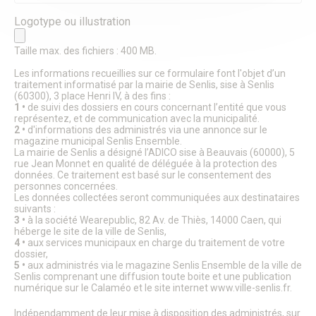
Accueil de loisirs des vacances scolaires
Accueils périscolaires & mercredis loisirs
Logotype ou illustration
Portail famille
Le CIO de Senlis
Taille max. des fichiers : 400 MB.
Paiement PayFiP
Les informations recueillies sur ce formulaire font l'objet d’un
Passeport du civisme
traitement informatisé par la mairie de Senlis, sise à Senlis
La rue aux enfants
(60300), 3 place Henri IV, à des fins :
Forum Sciences
1 •
de suivi des dossiers en cours concernant l’entité que vous
Le Pôle Ressources Sciences
représentez, et de communication avec la municipalité.
Annuaire APRES
2 •
d'informations des administrés via une annonce sur le
Jeunesse
magazine municipal Senlis Ensemble.
La mairie de Senlis a désigné l’ADICO sise à Beauvais (60000), 5
Le Conseil Municipal des Jeunes
rue Jean Monnet en qualité de déléguée à la protection des
Service jeunesse – Spot
données. Ce traitement est basé sur le consentement des
Animations Jeunesse
personnes concernées.
Pass Permis Citoyen
Les données collectées seront communiquées aux destinataires
Le CIO de Senlis
suivants :
3 •
à la société Wearepublic, 82 Av. de Thiès, 14000 Caen, qui
Annuaire APRES
héberge le site de la ville de Senlis,
Seniors
4 •
aux services municipaux en charge du traitement de votre
Fêtes de fin d’année
dossier,
Maisons de retraite et résidence
5 •
aux administrés via le magazine Senlis Ensemble de la ville de
Restaurant Communal du Valois
Senlis comprenant une diffusion toute boite et une publication
numérique sur le Calaméo et le site internet www.ville-senlis.fr.
Guide Bien Vivre à Senlis
Plan canicule
Indépendamment de leur mise à disposition des administrés, sur