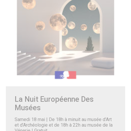
Salles polyvalentes
Modalités de location
ÉCO. / COMMERCE
Commerce & entreprises
Annuaire des Commerces
Formulaire de création ou de mise à jour des commerces
Annuaire des Entreprises
Formulaire de création et mise à jour des entreprises
Association des Commercants de Senlis
Association Sud Oise Entreprises
Emploi & Stages
Marchés Publics
S’implanter à Senlis
Les marchés alimentaires
La Nuit Européenne Des
Musées
Samedi 18 mai | De 18h à minuit au musée d’Art
et d’Archéologie et de 18h à 22h au musée de la
Vénerie | Gratuit