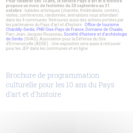
Pour célébrer ses 10 ans, le service Pays d’art et d’histoire
Le Conseil Municipal
propose un mois de festivités du 20 septembre au 31
Affichage Légal
octobre :
balades artistiques (chantée, théâtralisée, contée),
Finances
visites, conférences, randonnée, animations vous attendant
Les commissions municipales
dans les 4 communes. Retrouvez aussi des actions portées par
Proximité et vie des quartiers
les partenaires du Pays d’art et d’histoire :
Office de tourisme
Chantilly-Senlis
,
PNR Oise-Pays de France
,
Domaine de Chaalis
,
Senlis soutient le GHPSO
Parc Jean-Jacques Rousseau,
Société d’histoire et d’archéologie
Soutien aux Ukrainiens
de Senlis
(SHAS), Association pour la Défense du Site
Cérémonies commémoratives
d’Ermenonville (ADSE)… Une exposition sera aussi à retrouver
Les cérémonies des Vœux
pour les JEP dans les communes et en ligne.
Senlis, ville en projets
Les Maisons de Quartier
Pôle d’Échange Multimodal (PEM)
Restauration du Château Royal de Senlis
Brochure de programmation
Voyage au temps des premiers Rois de France
Nouveau conservatoire
culturelle pour les 10 ans du Pays
Le site d’Ordener
d'art et d'histoire
Action Cœur de Ville
L’ecoQuartier de la gare – Phase 2
L’ÉcoQuartier de la Gare – le chantier
L’ÉcoQuartier de la Gare – genèse du projet
Ville amie des enfants
Passeport du civisme
Programmation des fonds européens – ITI
La Maison de la Petite Enfance