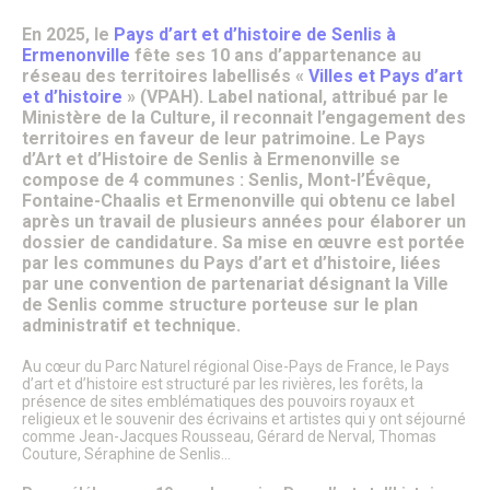
Patrimoine architectural
Pays d’Art & d’Histoire
En 2025, le
Pays d’art et d’histoire de Senlis à
Les journées Européennes du Patrimoine
Ermenonville
fête ses 10 ans d’appartenance au
Le Sentier des Faubourgs de Senlis
réseau des territoires labellisés «
Villes et Pays d’art
Senlis, ville de Cinéma – Infos pratiques
et d’histoire
» (VPAH). Label national, attribué par le
Fonds de dotation
Ministère de la Culture, il reconnait l’engagement des
Senlis, ville connectée
territoires en faveur de leur patrimoine. Le Pays
Senlis sur internet et sur les réseaux sociaux
d’Art et d’Histoire de Senlis à Ermenonville se
Application officielle de la ville
compose de 4 communes : Senlis, Mont-l’Évêque,
Kiosques
Fontaine-Chaalis et Ermenonville qui obtenu ce label
Senlis Ensemble
après un travail de plusieurs années pour élaborer un
FOCUS – Le Pays d’Art et d’Histoire
dossier de candidature. Sa mise en œuvre est portée
Musées de Senlis – Guide d’activités
par les communes du Pays d’art et d’histoire, liées
PARCOURS – Sur les traces de la Grande Guerre
par une convention de partenariat désignant la Ville
Lettre aux Senlisiens
de Senlis comme structure porteuse sur le plan
Passeport du civisme
administratif et technique.
Signaler un problème de distribution
Au cœur du Parc Naturel régional Oise-Pays de France, le Pays
d’art et d’histoire est structuré par les rivières, les forêts, la
LA MAIRIE
présence de sites emblématiques des pouvoirs royaux et
Le Maire
religieux et le souvenir des écrivains et artistes qui y ont séjourné
Discours du Maire
comme Jean-Jacques Rousseau, Gérard de Nerval, Thomas
Couture, Séraphine de Senlis…
Les élus
Vie de la municipalité