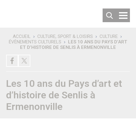
Cookies management panel
ACCUEIL
CULTURE, SPORT & LOISIRS
CULTURE
ÉVÈNEMENTS CULTURELS
LES 10 ANS DU PAYS D’ART
Recherche
ET D’HISTOIRE DE SENLIS À ERMENONVILLE
DÉCOUVRIR SENLIS
Villes jumelées
Les villes jumelées
Le Comité de Jumelage
Les 50 ans du Jumelage avec Langenfeld
Les 10 ans du Pays d’art et
Carte d’identité de la ville
Habiter ou Visiter Senlis
d’histoire de Senlis à
S’implanter à Senlis
Comment venir à Senlis ?
Ermenonville
Où se garer à Senlis ?
Où séjourner à Senlis ?
Office de tourisme
Vous êtes un nouvel habitant
Patrimoine & Histoire
Senlis, son histoire