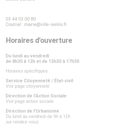
TUS & Transports collectifs
Senlis, ville à la mobilité douce !
Où se garer à Senlis ?
Travaux & démarches voirie
03 44 53 00 80
Démarches voirie
Courriel : mairie@ville-senlis.fr
Circulation & Stationnement interdits
Financement des travaux anti-inondations pour les
Horaires d'ouverture
particuliers
Travaux en cours
Sécurité publique
Numéros d’urgence & contacts utiles
Du lundi au vendredi
Infos sécurité
de 8h30 à 12h et de 13h30 à 17h30
Police municipale
Horaires spécifiques :
Autres organes de sécurité publique
Protection animale
Service Citoyenneté / État-civil
Influenza Aviaire
Voir page citoyenneté
Le Frelon asiatique
Propreté, Eau & Assainissement
Direction de l’Action Sociale
Gestion de l’Eau
Voir page action sociale
Senlis Ville Propre
Gestion des déchets
Direction de l’Urbanisme
Nettoyage des rues
Du lundi au vendredi de 9h à 12h
Graffitis
sur rendez-vous
Les marchés alimentaires