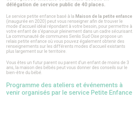
Patrimoine architectural
délégation de service public de 40 places.
Pays d’Art & d’Histoire
Les journées Européennes du Patrimoine
Le service petite enfance basé à la
Maison de la petite enfance
Le Sentier des Faubourgs de Senlis
(inaugurée en 2020) peut vous renseigner afin de trouver le
Senlis, ville de Cinéma – Infos pratiques
mode d’accueil idéal répondant à votre besoin, pour permettre à
votre enfant de s’épanouir pleinement dans un cadre sécurisant.
Fonds de dotation
La communauté de communes Senlis Sud Oise propose un
Senlis, ville connectée
relais petite enfance où vous pouvez également obtenir des
Senlis sur internet et sur les réseaux sociaux
renseignements sur les différents modes d’accueil existants
Application officielle de la ville
plus largement sur le territoire.
Kiosques
Senlis Ensemble
Vous êtes un futur parent ou parent d’un enfant de moins de 3
ans, la maison des bébés peut vous donner des conseils sur le
FOCUS – Le Pays d’Art et d’Histoire
bien-être du bébé.
Musées de Senlis – Guide d’activités
PARCOURS – Sur les traces de la Grande Guerre
Programme des ateliers et événements à
Lettre aux Senlisiens
venir organisés par le service Petite Enfance
Passeport du civisme
Signaler un problème de distribution
LA MAIRIE
Le Maire
Discours du Maire
Les élus
Vie de la municipalité