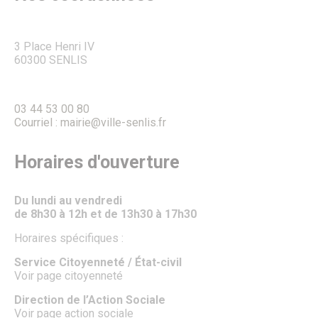
CULTURE, SPORT & LOISIRS
Culture
3 Place Henri IV
Évènements culturels
60300 SENLIS
Lieux de culture
Pays d’Art & d’Histoire
Senlis, ville de cinéma
Pass’ famille
03 44 53 00 80
Associations culturelles
Courriel : mairie@ville-senlis.fr
Sport
Équipements sportifs
Horaires d'ouverture
Piscine municipale
Le Conseil local du sport
Centre Municipal des Sports
Du lundi au vendredi
Associations sportives
de 8h30 à 12h et de 13h30 à 17h30
Parcours de marche dans les quartiers
Le Sport des moins de 6 ans à Senlis
Horaires spécifiques :
Récompenses sportives et trophées du club sportif de
l’année.
Service Citoyenneté / État-civil
Pass’ famille
Voir page citoyenneté
Actualités sportives
J.O. Paris 2024
Direction de l’Action Sociale
Loisirs
Voir page action sociale