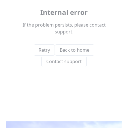
Le Conseil Municipal
Affichage Légal
Finances
Les commissions municipales
Proximité et vie des quartiers
Senlis soutient le GHPSO
Soutien aux Ukrainiens
Cérémonies commémoratives
Les cérémonies des Vœux
Senlis, ville en projets
Les Maisons de Quartier
Pôle d’Échange Multimodal (PEM)
Restauration du Château Royal de Senlis
Voyage au temps des premiers Rois de France
Nouveau conservatoire
Le site d’Ordener
Action Cœur de Ville
L’ecoQuartier de la gare – Phase 2
L’ÉcoQuartier de la Gare – le chantier
L’ÉcoQuartier de la Gare – genèse du projet
Ville amie des enfants
Passeport du civisme
Programmation des fonds européens – ITI
La Maison de la Petite Enfance