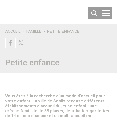
Cookies management panel
ACCUEIL
FAMILLE
PETITE ENFANCE
Recherche
DÉCOUVRIR SENLIS
Villes jumelées
Les villes jumelées
Le Comité de Jumelage
Petite enfance
Les 50 ans du Jumelage avec Langenfeld
Carte d’identité de la ville
Habiter ou Visiter Senlis
S’implanter à Senlis
Comment venir à Senlis ?
Où se garer à Senlis ?
Où séjourner à Senlis ?
Vous êtes à la recherche d’un mode d’accueil pour
Office de tourisme
votre enfant. La ville de Senlis recense différents
Vous êtes un nouvel habitant
établissements d’accueil du jeune enfant : une
Patrimoine & Histoire
crèche familiale de 59 places, deux haltes-garderies
Senlis, son histoire
de 14 places chacune et un multi-accueil en