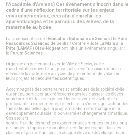
Patrimoine architectural
l’Académie d’Amiens) Cet événement s’inscrit dans le
Pays d’Art & d’Histoire
cadre d’une réflexion territoriale sur les enjeux
Les journées Européennes du Patrimoine
environnementaux, ceci afin d’enrichir les
Le Sentier des Faubourgs de Senlis
apprentissages et le parcours des élèves de la
Senlis, ville de Cinéma – Infos pratiques
maternelle au lycée.
Fonds de dotation
Senlis, ville connectée
La circonscription de l’
Éducation Nationale de Senlis et le Pôle
Senlis sur internet et sur les réseaux sociaux
Ressources Sciences de Senlis / Centre Pilote La Main à la
Application officielle de la ville
Pâte (LAMAP) Oise-Nogent
ont initié un événement singulier :
le
Forum Sciences
.
Kiosques
Senlis Ensemble
Organisé en partenariat avec la Ville de Senlis, cette
FOCUS – Le Pays d’Art et d’Histoire
manifestation ouverte au grand public est l’occasion pour les
Musées de Senlis – Guide d’activités
élèves de la maternelle au lycée de présenter et de valoriser
PARCOURS – Sur les traces de la Grande Guerre
leurs projets et découvertes scientifiques.
Lettre aux Senlisiens
Passeport du civisme
Accompagnés des partenaires scientifiques de la société civile
Signaler un problème de distribution
qui ont pu participer aux réflexions dans les classes, les élèves
sous forme d’ateliers exposent leurs travaux et invitent les
participants à expérimenter, réfléchir et à s’interroger autour des
LA MAIRIE
thématiques telles que la programmation informatique et le
développement durable : biodiversité et changement climatique.
Le Maire
Ces ateliers
Discours du Maire
sont le fruit de démarches expérimentales menées tout au long
Les élus
de l’année à l’appui de modules scientifiques menés dans les
Vie de la municipalité
classes et permettant ainsi à chaque élève de développer esprit