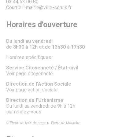
TUS & Transports collectifs
03 44 53 00 80
Senlis, ville à la mobilité douce !
Courriel : mairie@ville-senlis.fr
Où se garer à Senlis ?
Travaux & démarches voirie
Horaires d'ouverture
Démarches voirie
Circulation & Stationnement interdits
Financement des travaux anti-inondations pour les
Du lundi au vendredi
particuliers
de 8h30 à 12h et de 13h30 à 17h30
Travaux en cours
Sécurité publique
Horaires spécifiques :
Numéros d’urgence & contacts utiles
Infos sécurité
Service Citoyenneté / État-civil
Police municipale
Voir page citoyenneté
Autres organes de sécurité publique
Protection animale
Direction de l’Action Sociale
Influenza Aviaire
Voir page action sociale
Le Frelon asiatique
Propreté, Eau & Assainissement
Direction de l’Urbanisme
Gestion de l’Eau
Du lundi au vendredi de 9h à 12h
Senlis Ville Propre
sur rendez-vous
Gestion des déchets
Nettoyage des rues
© Photo de haut de page ► Pierre de Montalte
Graffitis
Les marchés alimentaires