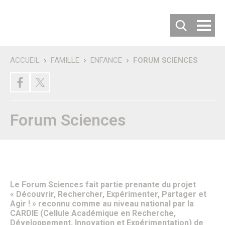
Cookies management panel
ACCUEIL
FAMILLE
ENFANCE
FORUM SCIENCES
Recherche
DÉCOUVRIR SENLIS
Villes jumelées
Les villes jumelées
Le Comité de Jumelage
Forum Sciences
Les 50 ans du Jumelage avec Langenfeld
Carte d’identité de la ville
Habiter ou Visiter Senlis
S’implanter à Senlis
Comment venir à Senlis ?
Où se garer à Senlis ?
Où séjourner à Senlis ?
Le Forum Sciences fait partie prenante du projet
Office de tourisme
«
Découvrir, Rechercher, Expérimenter, Partager et
Vous êtes un nouvel habitant
Agir !
» reconnu comme au niveau national par la
Patrimoine & Histoire
CARDIE (Cellule Académique en Recherche,
Senlis, son histoire
Développement, Innovation et Expérimentation) de