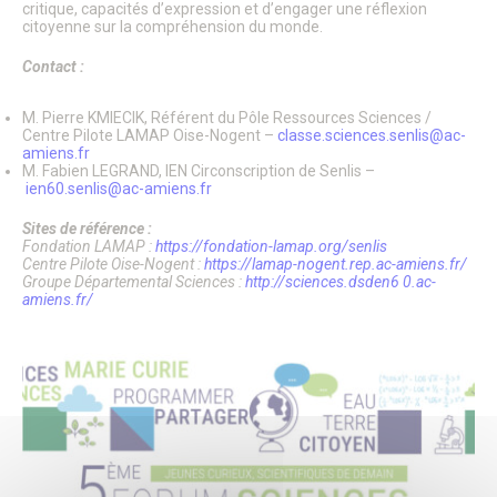
Le Conseil Municipal
critique, capacités d’expression et d’engager une réflexion
citoyenne sur la compréhension du monde.
Affichage Légal
Finances
Contact :
Les commissions municipales
Proximité et vie des quartiers
Senlis soutient le GHPSO
M. Pierre KMIECIK, Référent du Pôle Ressources Sciences /
Soutien aux Ukrainiens
Centre Pilote LAMAP Oise-Nogent –
classe.sciences.senlis@ac-
amiens.fr
Cérémonies commémoratives
M. Fabien LEGRAND, IEN Circonscription de Senlis –
Les cérémonies des Vœux
ien60.senlis@ac-amiens.fr
Senlis, ville en projets
Les Maisons de Quartier
Sites de référence :
Pôle d’Échange Multimodal (PEM)
Fondation LAMAP :
https://fondation-lamap.org/senlis
Restauration du Château Royal de Senlis
Centre Pilote Oise-Nogent :
https://lamap-nogent.rep.ac-amiens.fr/
Voyage au temps des premiers Rois de France
Groupe Départemental Sciences :
http://sciences.dsden6 0.ac-
amiens.fr/
Nouveau conservatoire
Le site d’Ordener
Action Cœur de Ville
L’ecoQuartier de la gare – Phase 2
L’ÉcoQuartier de la Gare – le chantier
L’ÉcoQuartier de la Gare – genèse du projet
Ville amie des enfants
Passeport du civisme
Programmation des fonds européens – ITI
La Maison de la Petite Enfance