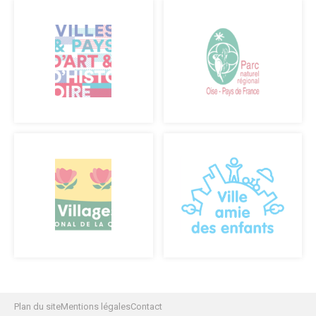
Salles polyvalentes
Modalités de location
ÉCO. / COMMERCE
Commerce & entreprises
Annuaire des Commerces
Formulaire de création ou de mise à jour des commerces
Annuaire des Entreprises
Formulaire de création et mise à jour des entreprises
Association des Commercants de Senlis
Association Sud Oise Entreprises
Emploi & Stages
Marchés Publics
S’implanter à Senlis
Les marchés alimentaires
Plan du site
Mentions légales
Contact