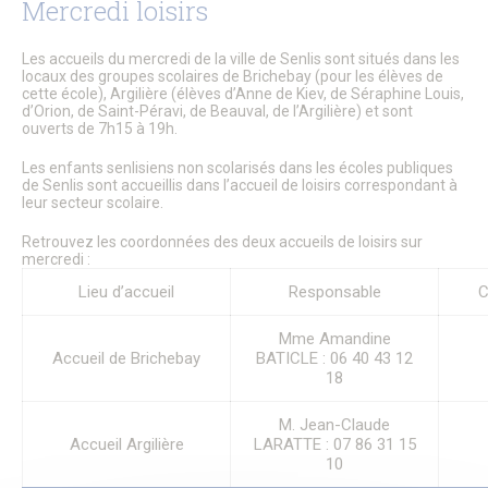
Mercredi loisirs
Énergie & Environnement
Plan de sobriété énergétique
Alerte sécheresse
Les accueils du mercredi de la ville de Senlis sont situés dans les
locaux des groupes scolaires de Brichebay (pour les élèves de
Plan de Prévention du Bruit dans L’Environnement
cette école), Argilière (élèves d’Anne de Kiev, de Séraphine Louis,
GEMAPI
d’Orion, de Saint-Péravi, de Beauval, de l’Argilière) et sont
Les Zones d’Accélération des Énergies Renouvelables
ouverts de 7h15 à 19h.
(ZAEnR)
Amélioration de l’habitat – Maison de l’habitat et des
Les enfants senlisiens non scolarisés dans les écoles publiques
projets
de Senlis sont accueillis dans l’accueil de loisirs correspondant à
Signalements
leur secteur scolaire.
Enquêtes publiques
Retrouvez les coordonnées des deux accueils de loisirs sur
Enquêtes publiques en cours
mercredi :
Enquêtes publiques closes
Urbanisme
Lieu d’accueil
Responsable
C
Mes démarches en urbanisme
Plan Local d’Urbanisme
Mme Amandine
Plan de Sauvegarde et de Mise en Valeur
Accueil de Brichebay
BATICLE : 06 40 43 12
Aire de mise en Valeur de l’Architecture et du Patrimoine
18
Règlement Local de Publicité
Innover à Senlis avec un projet d’habitat participatif
M. Jean-Claude
Énergie & Environnement
Accueil Argilière
LARATTE : 07 86 31 15
Logement
10
Mobilité & Transports