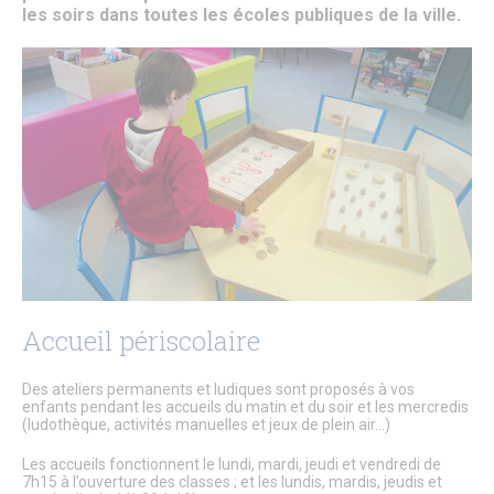
Patrimoine architectural
les soirs dans toutes les écoles publiques de la ville.
Pays d’Art & d’Histoire
Les journées Européennes du Patrimoine
Le Sentier des Faubourgs de Senlis
Senlis, ville de Cinéma – Infos pratiques
Fonds de dotation
Senlis, ville connectée
Senlis sur internet et sur les réseaux sociaux
Application officielle de la ville
Kiosques
Senlis Ensemble
FOCUS – Le Pays d’Art et d’Histoire
Musées de Senlis – Guide d’activités
PARCOURS – Sur les traces de la Grande Guerre
Lettre aux Senlisiens
Passeport du civisme
Accueil périscolaire
Signaler un problème de distribution
LA MAIRIE
Des ateliers permanents et ludiques sont proposés à vos
enfants pendant les accueils du matin et du soir et les mercredis
Le Maire
(ludothèque, activités manuelles et jeux de plein air…)
Discours du Maire
Les élus
Les accueils fonctionnent le lundi, mardi, jeudi et vendredi de
Vie de la municipalité
7h15 à l’ouverture des classes ; et les lundis, mardis, jeudis et