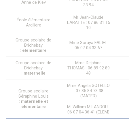
Anne de Kiev
Citoyenneté – État Civil
33 94
État Civil
Demandes d’actes
Mr Jean-Claude
École élémentaire
Élections
LARATTE : 07 86 31 15
Argilière
Label Marianne
10
Le Grand Débat National
Cimetières et nécropole nationale
Groupe scolaire de
Mme Soraya FALIH :
Recensement militaire
Brichebay
06 07 04 33 67
Mes démarches
:
élémentaire
Les services municipaux
Services Espaces verts
Groupe scolaire de
Mme Delphine
Sport
Brichebay
THOMAS : 06 89 92 89
Urbanisme
:
maternelle
49
Les permanences de médiation
Service Citoyenneté – Etat Civil
Mme Angela SOTELLO
Service jeunesse – Spot
: 07 85 84 73 38
Groupe scolaire
Les permanences de médiation
(MATER)
Séraphine Louis
Le Conciliateur de justice
:
maternelle et
Numéros d’urgence & contacts utiles
élémentaire
M. William MILANDOU :
Emploi & Stages
06 07 04 36 41 (ELEM)
Fonds de dotation
CADRE DE VIE