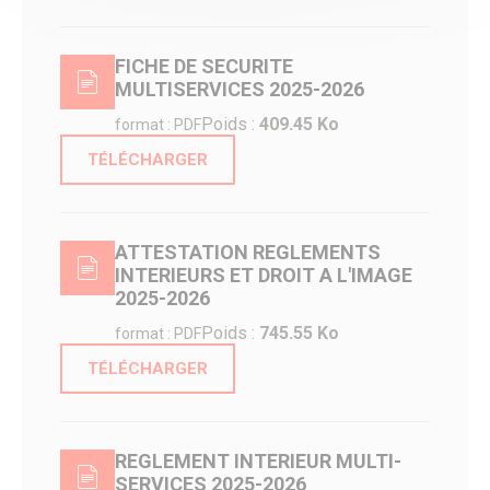
Accueil de loisirs des vacances scolaires
Accueils périscolaires & mercredis loisirs
Portail famille
FICHE DE SECURITE
Le CIO de Senlis
MULTISERVICES 2025-2026
Paiement PayFiP
Passeport du civisme
Poids :
409.45 Ko
format : PDF
La rue aux enfants
Forum Sciences
TÉLÉCHARGER
Le Pôle Ressources Sciences
Annuaire APRES
Jeunesse
Le Conseil Municipal des Jeunes
ATTESTATION REGLEMENTS
Service jeunesse – Spot
INTERIEURS ET DROIT A L'IMAGE
Animations Jeunesse
2025-2026
Pass Permis Citoyen
Le CIO de Senlis
Poids :
745.55 Ko
format : PDF
Annuaire APRES
Seniors
TÉLÉCHARGER
Fêtes de fin d’année
Maisons de retraite et résidence
Restaurant Communal du Valois
Guide Bien Vivre à Senlis
REGLEMENT INTERIEUR MULTI-
Plan canicule
SERVICES 2025-2026