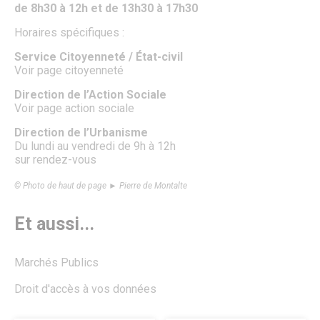
Fête de la Saint Rieul
de 8h30 à 12h et de 13h30 à 17h30
Senlis en Fête : La Magie de Noël envahit la Ville
Horaires spécifiques :
Forum des Associations
Les Lézards d’été
Service Citoyenneté / État-civil
Les Rendez-vous aux jardins
Voir page citoyenneté
Fête de la science à Senlis
Foire médiévale de Senlis
Direction de l’Action Sociale
Feu d’artifice
Voir page action sociale
La Fête des Voisins
La Maison des Loisirs
Direction de l’Urbanisme
Le Salon du Jardin
Du lundi au vendredi de 9h à 12h
Le Sentier des Faubourgs de Senlis
sur rendez-vous
Le cinéma
Pass’ famille
© Photo de haut de page ► Pierre de Montalte
Association de loisirs
Vie associative
Et aussi...
Associations
Procédure de demande de subvention
Communication des associations
Marchés Publics
Formulaire de création ou de mise à jour des associations
Forum des Associations
Droit d'accès à vos données
Organisation de manifestations
Location de salles
Salles de prestige