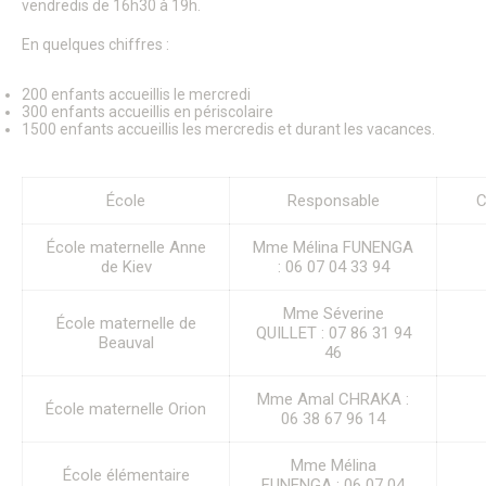
vendredis de 16h30 à 19h.
Le Conseil Municipal
Affichage Légal
En quelques chiffres :
Finances
Les commissions municipales
Proximité et vie des quartiers
200 enfants accueillis le mercredi
Senlis soutient le GHPSO
300 enfants accueillis en périscolaire
1500 enfants accueillis les mercredis et durant les vacances.
Soutien aux Ukrainiens
Cérémonies commémoratives
Les cérémonies des Vœux
Senlis, ville en projets
École
Responsable
C
Les Maisons de Quartier
Pôle d’Échange Multimodal (PEM)
École maternelle Anne
Mme Mélina FUNENGA
Restauration du Château Royal de Senlis
de Kiev
: 06 07 04 33 94
Voyage au temps des premiers Rois de France
Nouveau conservatoire
Mme Séverine
Le site d’Ordener
École maternelle de
QUILLET : 07 86 31 94
Action Cœur de Ville
Beauval
46
L’ecoQuartier de la gare – Phase 2
L’ÉcoQuartier de la Gare – le chantier
Mme Amal CHRAKA :
L’ÉcoQuartier de la Gare – genèse du projet
École maternelle Orion
06 38 67 96 14
Ville amie des enfants
Passeport du civisme
Programmation des fonds européens – ITI
Mme Mélina
École élémentaire
La Maison de la Petite Enfance
FUNENGA : 06 07 04