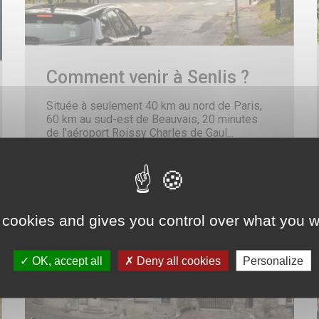
Gestion des déchets
Formulaire de création ou de mise à jour des professions
Nettoyage des rues
de santé
Graffitis
Le Téléthon à Senlis
Les permanences de médiation
L
Plan canicule
Semaine de l’information sur la Santé Mentale (SISM)
Comment venir à Senlis ?
Octobre Rose
Lieux de culte
Influenza Aviaire
Située à seulement 40 km au nord de Paris,
Portail famille
P
60 km au sud-est de Beauvais, 20 minutes
de l’aéroport Roissy Charles de Gaul...
Emploi & Stages
F
 cookies and gives you control over what you w
OK, accept all
Deny all cookies
Personalize