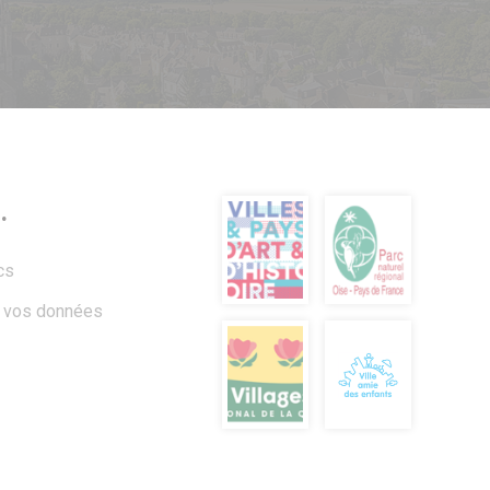
.
cs
à vos données