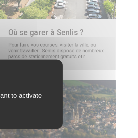
e Conciliateur de justice
Où se garer à Senlis ?
Pour faire vos courses, visiter la ville, ou
ass’ famille
venir travailler : Senlis dispose de nombreux
parcs de stationnement gratuits et r...
onds de dotation
ant to activate