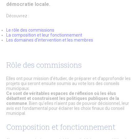
Patrimoine architectural
démocratie locale.
Pays d’Art & d’Histoire
Les journées Européennes du Patrimoine
Découvrez :
Le Sentier des Faubourgs de Senlis
Senlis, ville de Cinéma – Infos pratiques
Le rôle des commissions
Fonds de dotation
La composition et leur fonctionnement
Senlis, ville connectée
Les domaines d’intervention et les membres
Senlis sur internet et sur les réseaux sociaux
Application officielle de la ville
Kiosques
Senlis Ensemble
Rôle des commissions
FOCUS – Le Pays d’Art et d’Histoire
Musées de Senlis – Guide d’activités
Elles ont pour mission d’étudier, de préparer et d’approfondir les
PARCOURS – Sur les traces de la Grande Guerre
projets qui seront ensuite soumis au vote lors des conseils
Lettre aux Senlisiens
municipaux.
Passeport du civisme
Ce sont de véritables espaces de réflexion où les élus
Signaler un problème de distribution
débattent et construisent les politiques publiques de la
commune
. Bien qu’elles n’aient pas de pouvoir décisionnel, leur
avis est fondamental pour éclairer les choix finaux du conseil
LA MAIRIE
municipal.
Le Maire
Discours du Maire
Composition et fonctionnement
Les élus
Vie de la municipalité