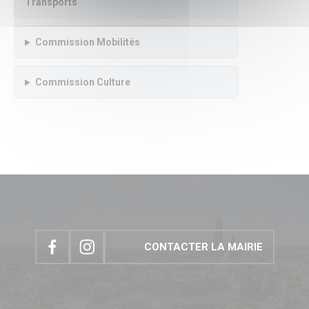
TUS & Transports collectifs
Transports
Senlis, ville à la mobilité douce !
Où se garer à Senlis ?
Travaux & démarches voirie
Commission Mobilités
Démarches voirie
Circulation & Stationnement interdits
Financement des travaux anti-inondations pour les
Commission Culture
particuliers
Travaux en cours
Sécurité publique
Numéros d’urgence & contacts utiles
Infos sécurité
Police municipale
Autres organes de sécurité publique
Protection animale
Influenza Aviaire
Le Frelon asiatique
Propreté, Eau & Assainissement
Gestion de l’Eau
CONTACTER LA MAIRIE
Senlis Ville Propre
Gestion des déchets
Nettoyage des rues
Graffitis
Les marchés alimentaires