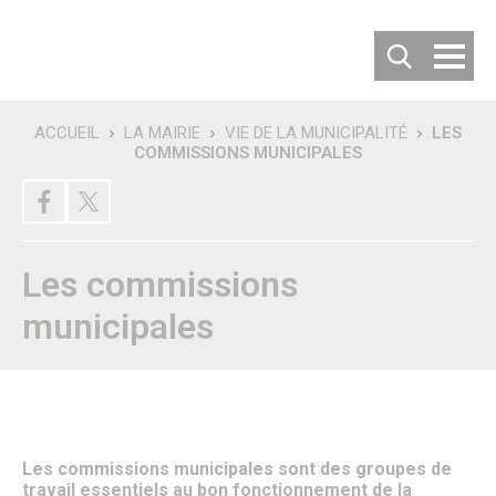
Cookies management panel
ACCUEIL
LA MAIRIE
VIE DE LA MUNICIPALITÉ
LES
COMMISSIONS MUNICIPALES
Recherche
DÉCOUVRIR SENLIS
Villes jumelées
Les villes jumelées
Le Comité de Jumelage
Les commissions
Les 50 ans du Jumelage avec Langenfeld
Carte d’identité de la ville
municipales
Habiter ou Visiter Senlis
S’implanter à Senlis
Comment venir à Senlis ?
Où se garer à Senlis ?
Où séjourner à Senlis ?
Office de tourisme
Vous êtes un nouvel habitant
Patrimoine & Histoire
Les
commissions municipales
sont des groupes de
Senlis, son histoire
travail
essentiels
au bon fonctionnement de la