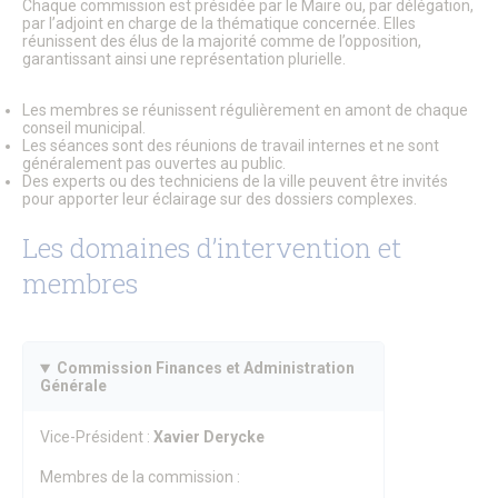
Chaque commission est présidée par le Maire ou, par délégation,
Le Conseil Municipal
par l’adjoint en charge de la thématique concernée. Elles
Affichage Légal
réunissent des élus de la majorité comme de l’opposition,
Finances
garantissant ainsi une représentation plurielle.
Les commissions municipales
Proximité et vie des quartiers
Les membres se réunissent régulièrement en amont de chaque
Senlis soutient le GHPSO
conseil municipal.
Soutien aux Ukrainiens
Les séances sont des réunions de travail internes et ne sont
Cérémonies commémoratives
généralement pas ouvertes au public.
Les cérémonies des Vœux
Des experts ou des techniciens de la ville peuvent être invités
Senlis, ville en projets
pour apporter leur éclairage sur des dossiers complexes.
Les Maisons de Quartier
Les domaines d’intervention et
Pôle d’Échange Multimodal (PEM)
Restauration du Château Royal de Senlis
membres
Voyage au temps des premiers Rois de France
Nouveau conservatoire
Le site d’Ordener
Action Cœur de Ville
L’ecoQuartier de la gare – Phase 2
Commission Finances et Administration
Générale
L’ÉcoQuartier de la Gare – le chantier
L’ÉcoQuartier de la Gare – genèse du projet
Ville amie des enfants
Vice-Président :
Xavier Derycke
Passeport du civisme
Programmation des fonds européens – ITI
Membres de la commission :
La Maison de la Petite Enfance