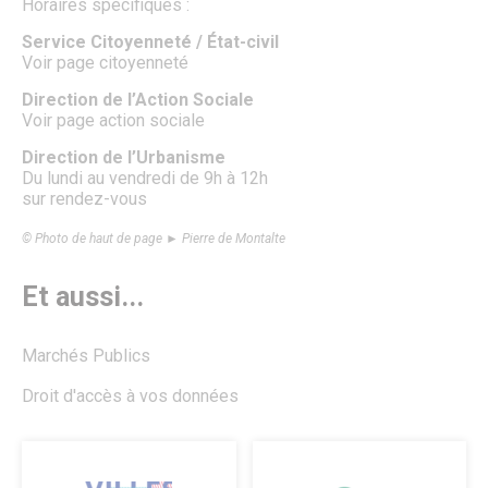
Horaires spécifiques :
Accueil de loisirs des vacances scolaires
Accueils périscolaires & mercredis loisirs
Service Citoyenneté / État-civil
Portail famille
Voir page citoyenneté
Le CIO de Senlis
Paiement PayFiP
Direction de l’Action Sociale
Passeport du civisme
Voir page action sociale
La rue aux enfants
Forum Sciences
Direction de l’Urbanisme
Le Pôle Ressources Sciences
Du lundi au vendredi de 9h à 12h
Annuaire APRES
sur rendez-vous
Jeunesse
Le Conseil Municipal des Jeunes
© Photo de haut de page ► Pierre de Montalte
Service jeunesse – Spot
Animations Jeunesse
Et aussi...
Pass Permis Citoyen
Le CIO de Senlis
Annuaire APRES
Marchés Publics
Seniors
Fêtes de fin d’année
Droit d'accès à vos données
Maisons de retraite et résidence
Restaurant Communal du Valois
Guide Bien Vivre à Senlis
Plan canicule