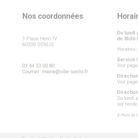
Nos coordonnées
Horai
Du lundi
3 Place Henri IV
de 8h30 
60300 SENLIS
Horaires 
Service C
Voir page
03 44 53 00 80
Courriel : mairie@ville-senlis.fr
Direction
Voir page
Directio
Du lundi 
sur rend
© Photo de h