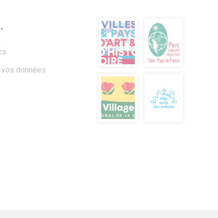
.
cs
à vos données