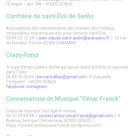
Patrimoine naturel
l’Évêque – apt 188 – 60300 SENLIS
Le parc du Château Royal
Le jardin de l’Évêché
Confrérie de saint Éloi de Senlis
Le jardin du Bastion de la porte de Meaux
Le parc écologique
Associations des représentants des métiers des métaux,
Jardins et aires de jeux
comptables, mécaniques etc. pour honorer saint Eloi.
Le Sentier des Faubourgs de Senlis
03 44 53 15 24 |
jean-claude.saint-aubin@wanadoo.fr
| 16 rue
du Docteur Troncin 60300 CHAMANT
Les Rendez-vous aux jardins
Services Espaces verts
Crazy Poniz
Lieux de culte
Troupe d’impro pleine d’énergie qui se réunit à Senlis et rayonne
FAMILLE
dans l’Oise.
Petite enfance
06 09 76 09 66 |
bernard.allias@gmail.com
| 4 chaussée
Crèche familiale
Pontpoint – 60300 SENLIS
facebook
|
instagram
Haltes-garderies
Multi-accueil « Les Berceaux Brunehaut »
Conservatoire de Musique "César Franck"
La Maison des bébés
Relais Petite Enfance
Enfance
Cours de musique tout âge et niveau.
06 37 24 64 48 |
conservatoire.cesarfranck@gmail.com
| 9
Inscriptions scolaires
Avenue Georges Clémenceau 60300 SENLIS |
Etablissements scolaires publics
https://conservatoirecesarfranck.wordpress.com/
Etablissements scolaires privés
Restauration scolaire