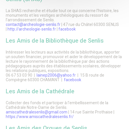
Fête de la Saint Rieul
Senlis en Fête : La Magie de Noël envahit la Ville
La SHAS recherche et étudie tout ce qui concerne l’histoire, les
Forum des Associations
monuments et les vestiges archéologiques du ressort de
Les Lézards d’été
l’arrondissement de Senlis.
Les Rendez-vous aux jardins
contact@archeologie-senlis.fr
| 47 rue du Châtel 60300 SENLIS
Fête de la science à Senlis
|
http://archeologie-senlis.fr
|
facebook
Foire médiévale de Senlis
Les Amis de la Bibliothèque de Senlis
Feu d’artifice
La Fête des Voisins
La Maison des Loisirs
Intéresser les lecteurs aux activités de la bibliothèque, apporter
Le Salon du Jardin
un soutien financier, promouvoir et aider le développement de la
lecture le rayonnement de la bibliothèque par des actions
Le Sentier des Faubourgs de Senlis
pédagogiques auprès des établissements scolaires, développer
Le cinéma
les relations publiques, expositions.
Pass’ famille
06 67 53 03 90 |
lainep2006@yahoo.fr
| 15 B route de
Association de loisirs
Compiègne 60300 CHAMANT |
facebook
Vie associative
Associations
Les Amis de la Cathédrale
Procédure de demande de subvention
Communication des associations
Collecter des fonds et participer à l’embellissement de la
Formulaire de création ou de mise à jour des associations
Cathédrale Notre-Dame de Senlis.
Forum des Associations
amiscathedralesenlis@gmail.com
| 14 rue Sainte Prothaise |
Organisation de manifestations
https://www.amiscathedralesenlis.fr/
Location de salles
Les Amis des Orgues de Senlis
Salles de prestige