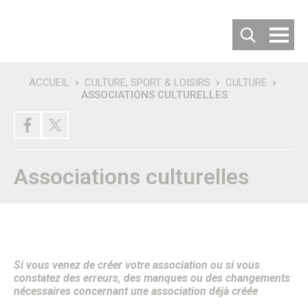
Cookies management panel
ACCUEIL
CULTURE, SPORT & LOISIRS
CULTURE
ASSOCIATIONS CULTURELLES
Recherche
DÉCOUVRIR SENLIS
Villes jumelées
Les villes jumelées
Le Comité de Jumelage
Associations culturelles
Les 50 ans du Jumelage avec Langenfeld
Carte d’identité de la ville
Habiter ou Visiter Senlis
S’implanter à Senlis
Comment venir à Senlis ?
Où se garer à Senlis ?
Où séjourner à Senlis ?
Office de tourisme
Si vous venez de créer votre association ou si vous
Vous êtes un nouvel habitant
constatez des erreurs, des manques ou des changements
Patrimoine & Histoire
nécessaires concernant une association déjà créée
Senlis, son histoire