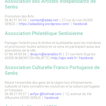
Association des Artistes Indépendants de
Le Conseil Municipal
Senlis
Affichage Légal
Finances
Les commissions municipales
Promotion des Arts.
Proximité et vie des quartiers
06 82 91 00 50 |
contact@adais.net
| 27 rue du Lion 60300
SENLIS |
https://adaisblog.wordpress.com/
|
facebook
Senlis soutient le GHPSO
Soutien aux Ukrainiens
Association Philatélique Senlisienne
Cérémonies commémoratives
Les cérémonies des Vœux
Senlis, ville en projets
Partager l’intérêt pour le timbre et la philatélie avec les membres
Les Maisons de Quartier
et promouvoir toutes actions en ce sens en participant aussi aux
animations de la ville.
Pôle d’Échange Multimodal (PEM)
07 86 44 83 66 |
divay.m@wanadoo.fr
| 21 rue Henri Dupriez
Restauration du Château Royal de Senlis
60300 AUMONT-EN-HALATTE |
http://aps-web.fr
|
facebook
Voyage au temps des premiers Rois de France
Nouveau conservatoire
Association Culturelle Franco Portugaise de
Le site d’Ordener
Senlis
Action Cœur de Ville
L’ecoQuartier de la gare – Phase 2
L’ÉcoQuartier de la Gare – le chantier
Réunir l’ensemble des gens de la région lors d’événements
culturels et faire connaître les coutumes et la culture portugaise
L’ÉcoQuartier de la Gare – genèse du projet
et française.
Ville amie des enfants
06 08 51 93 07 |
acfps-@hotmail.com
| 12, avenue du Val
Passeport du civisme
d’Aunette 60300 SENLIS |
facebook
Programmation des fonds européens – ITI
La Maison de la Petite Enfance