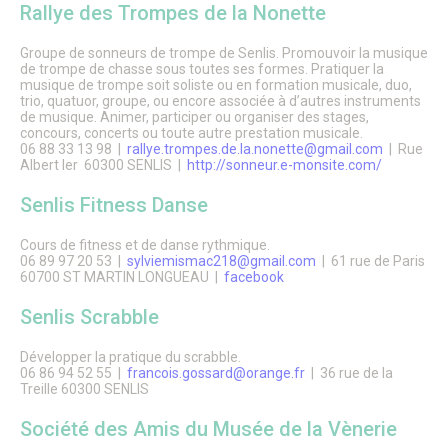
Rallye des Trompes de la Nonette
Groupe de sonneurs de trompe de Senlis. Promouvoir la musique
de trompe de chasse sous toutes ses formes. Pratiquer la
musique de trompe soit soliste ou en formation musicale, duo,
trio, quatuor, groupe, ou encore associée à d’autres instruments
de musique. Animer, participer ou organiser des stages,
concours, concerts ou toute autre prestation musicale.
06 88 33 13 98 |
rallye.trompes.de.la.nonette@gmail.com
| Rue
Albert ler 60300 SENLIS |
http://sonneur.e-monsite.com/
Senlis Fitness Danse
Cours de fitness et de danse rythmique.
06 89 97 20 53 |
sylviemismac218@gmail.com
| 61 rue de Paris
60700 ST MARTIN LONGUEAU |
facebook
Senlis Scrabble
Développer la pratique du scrabble.
06 86 94 52 55 |
francois.gossard@orange.fr
| 36 rue de la
Treille 60300 SENLIS
Société des Amis du Musée de la Vènerie