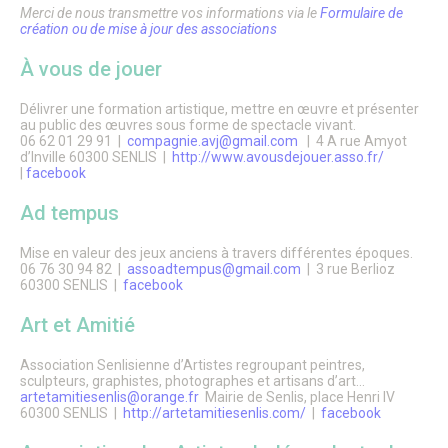
Patrimoine architectural
Merci de nous transmettre vos informations via le
Formulaire de
Pays d’Art & d’Histoire
création ou de mise à jour des associations
Les journées Européennes du Patrimoine
Le Sentier des Faubourgs de Senlis
À vous de jouer
Senlis, ville de Cinéma – Infos pratiques
Fonds de dotation
Délivrer une formation artistique, mettre en œuvre et présenter
Senlis, ville connectée
au public des œuvres sous forme de spectacle vivant.
Senlis sur internet et sur les réseaux sociaux
06 62 01 29 91 |
compagnie.avj@gmail.com
| 4 A rue Amyot
d’Inville 60300 SENLIS |
http://www.avousdejouer.asso.fr/
Application officielle de la ville
|
facebook
Kiosques
Senlis Ensemble
Ad tempus
FOCUS – Le Pays d’Art et d’Histoire
Musées de Senlis – Guide d’activités
Mise en valeur des jeux anciens à travers différentes époques.
PARCOURS – Sur les traces de la Grande Guerre
06 76 30 94 82 |
assoadtempus@gmail.com
| 3 rue Berlioz
Lettre aux Senlisiens
60300 SENLIS |
facebook
Passeport du civisme
Signaler un problème de distribution
Art et Amitié
LA MAIRIE
Association Senlisienne d’Artistes regroupant peintres,
Le Maire
sculpteurs, graphistes, photographes et artisans d’art…
artetamitiesenlis@orange.fr
Mairie de Senlis, place Henri IV
Discours du Maire
60300 SENLIS |
http://artetamitiesenlis.com/
|
facebook
Les élus
Vie de la municipalité