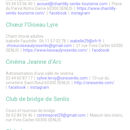
03 44 53 06 40 |
accueil@chantilly-senlis-tourisme.com
| Place
Énergie & Environnement
du Parvis Notre-Dame 60300 SENLIS |
https://www.chantilly-
Plan de sobriété énergétique
senlis-tourisme.com/
|
facebook
|
instagram
Alerte sécheresse
Plan de Prévention du Bruit dans L’Environnement
Chœur l'Oiseau Lyre
GEMAPI
Les Zones d’Accélération des Énergies Renouvelables
Chant choral adultes.
(ZAEnR)
Isabelle Fauchille : 06 11 57 02 78 |
isabelle29@sfr.fr
|
Amélioration de l’habitat – Maison de l’habitat et des
choeuroiseaulyresenlis@gmail.com
| 21 rue Yves Carlier 60300
projets
SENLIS |
https://www.loiseaulyresenlis.com/
|
facebook
Signalements
Enquêtes publiques
Cinéma Jeanne d'Arc
Enquêtes publiques en cours
Enquêtes publiques closes
Administration d’une salle de cinéma.
Urbanisme
03 44 60 87 17 |
sylvie.leroy@cinesenlis.com
| 10 rue du
Mes démarches en urbanisme
cimetière Saint Rieul 60300 SENLIS |
http://cinesenlis.com/
Plan Local d’Urbanisme
|
facebook
|
instagram
Plan de Sauvegarde et de Mise en Valeur
Aire de mise en Valeur de l’Architecture et du Patrimoine
Club de bridge de Senlis
Règlement Local de Publicité
Innover à Senlis avec un projet d’habitat participatif
Cours et tournois de bridge.
Énergie & Environnement
06 62 84 56 46 |
corinneprat29@gmail.com
| Maison des loisirs,
Logement
rue Yves Carlier 60300 SENLIS
Mobilité & Transports