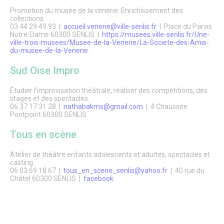
Promotion du musée de la vènerie. Enrichissement des
collections.
03 44 29 49 93 |
accueil.venerie@ville-senlis.fr
| Place du Parvis
Notre-Dame 60300 SENLIS |
https://musees.ville-senlis.fr/Une-
ville-trois-musees/Musee-de-la-Venerie/La-Societe-des-Amis-
du-musee-de-la-Venerie
Sud Oise Impro
Étudier l’improvisation théâtrale, réaliser des compétitions, des
stages et des spectacles.
06 37 17 31 28 |
nathabakms@gmail.com
| 4 Chaussée
Pontpoint 60300 SENLIS
Tous en scène
Atelier de théâtre enfants adolescents et adultes, spectacles et
casting.
06 03 69 18 67 |
tous_en_scene_senlis@yahoo.fr
| 40 rue du
Châtel 60300 SENLIS |
facebook