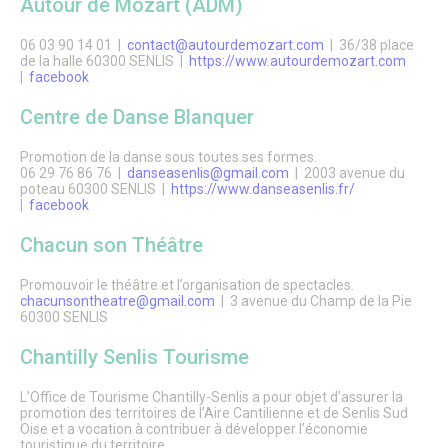
Autour de Mozart (ADM)
Citoyenneté – État Civil
État Civil
06 03 90 14 01 |
contact@autourdemozart.com
| 36/38 place
Demandes d’actes
de la halle 60300 SENLIS |
https://www.autourdemozart.com
Élections
|
facebook
Label Marianne
Le Grand Débat National
Centre de Danse Blanquer
Cimetières et nécropole nationale
Recensement militaire
Promotion de la danse sous toutes ses formes.
Mes démarches
06 29 76 86 76 |
danseasenlis@gmail.com
| 2003 avenue du
Les services municipaux
poteau 60300 SENLIS |
https://www.danseasenlis.fr/
Services Espaces verts
|
facebook
Sport
Chacun son Théâtre
Urbanisme
Les permanences de médiation
Service Citoyenneté – Etat Civil
Promouvoir le théâtre et l’organisation de spectacles.
Service jeunesse – Spot
chacunsontheatre@gmail.com
| 3 avenue du Champ de la Pie
60300 SENLIS
Les permanences de médiation
Le Conciliateur de justice
Chantilly Senlis Tourisme
Numéros d’urgence & contacts utiles
Emploi & Stages
Fonds de dotation
L’Office de Tourisme Chantilly-Senlis a pour objet d’assurer la
promotion des territoires de l’Aire Cantilienne et de Senlis Sud
Oise et a vocation à contribuer à développer l’économie
CADRE DE VIE
touristique du territoire.