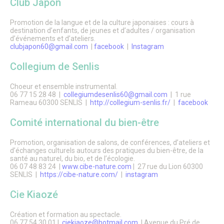
Club Japon
TUS & Transports collectifs
Senlis, ville à la mobilité douce !
Où se garer à Senlis ?
Promotion de la langue et de la culture japonaises : cours à
Travaux & démarches voirie
destination d’enfants, de jeunes et d’adultes / organisation
d’événements et d’ateliers.
Démarches voirie
clubjapon60@gmail.com
|
facebook
|
Instagram
Circulation & Stationnement interdits
Financement des travaux anti-inondations pour les
Collegium de Senlis
particuliers
Travaux en cours
Choeur et ensemble instrumental.
Sécurité publique
06 77 15 28 48 |
collegiumdesenlis60@gmail.com
| 1 rue
Numéros d’urgence & contacts utiles
Rameau 60300 SENLIS |
http://collegium-senlis.fr/
|
facebook
Infos sécurité
Police municipale
Comité international du bien-être
Autres organes de sécurité publique
Protection animale
Promotion, organisation de salons, de conférences, d’ateliers et
Influenza Aviaire
d’échanges culturels autours des pratiques du bien-être, de la
Le Frelon asiatique
santé au naturel, du bio, et de l’écologie.
Propreté, Eau & Assainissement
06 07 48 83 24 |
www.cibe-nature.com
| 27 rue du Lion 60300
Gestion de l’Eau
SENLIS |
https://cibe-nature.com/
|
instagram
Senlis Ville Propre
Gestion des déchets
Cie Kiaozé
Nettoyage des rues
Graffitis
Création et formation au spectacle.
Les marchés alimentaires
06 77 54 30 01 |
ciekiaoze@hotmail.com
| Avenue du Pré de