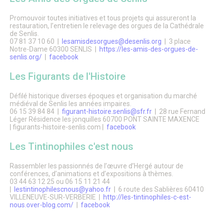
Salles polyvalentes
Modalités de location
Promouvoir toutes initiatives et tous projets qui assureront la
restauration, l’entretien le relevage des orgues de la Cathédrale
de Senlis.
ÉCO. / COMMERCE
07 81 37 10 60 |
lesamisdesorgues@desenlis.org
| 3 place
Commerce & entreprises
Notre-Dame 60300 SENLIS |
https://les-amis-des-orgues-de-
senlis.org/
|
facebook
Annuaire des Commerces
Formulaire de création ou de mise à jour des commerces
Les Figurants de l'Histoire
Annuaire des Entreprises
Formulaire de création et mise à jour des entreprises
Association des Commercants de Senlis
Défilé historique diverses époques et organisation du marché
médiéval de Senlis les années impaires.
Association Sud Oise Entreprises
06 15 39 84 84 |
figurant-histoire.senlis@sfr.fr
| 28 rue Fernand
Emploi & Stages
Léger Résidence les jonquilles 60700 PONT SAINTE MAXENCE
Marchés Publics
| figurants-histoire-senlis.com |
facebook
S’implanter à Senlis
Les marchés alimentaires
Les Tintinophiles c'est nous
Rassembler les passionnés de l’œuvre d’Hergé autour de
conférences, d’animations et d’expositions à thèmes.
03 44 63 12 25 ou 06 15 11 21 44
|
lestintinophilescnous@yahoo.fr
| 6 route des Sablières 60410
VILLENEUVE-SUR-VERBERIE |
http://les-tintinophiles-c-est-
nous.over-blog.com/
|
facebook