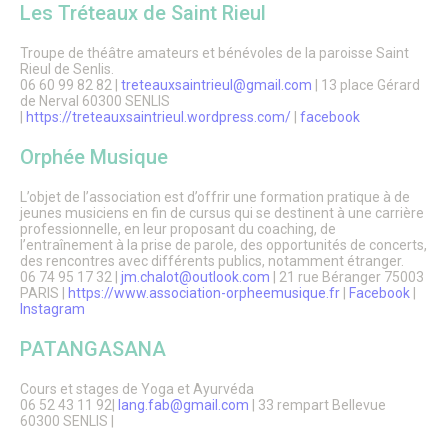
Les Tréteaux de Saint Rieul
Troupe de théâtre amateurs et bénévoles de la paroisse Saint
Rieul de Senlis.
06 60 99 82 82 |
treteauxsaintrieul@gmail.com
| 13 place Gérard
de Nerval 60300 SENLIS
|
https://treteauxsaintrieul.wordpress.com/
|
facebook
Orphée Musique
L’objet de l’association est d’offrir une formation pratique à de
jeunes musiciens en fin de cursus qui se destinent à une carrière
professionnelle, en leur proposant du coaching, de
l’entraînement à la prise de parole, des opportunités de concerts,
des rencontres avec différents publics, notamment étranger.
06 74 95 17 32 |
jm.chalot@outlook.com
| 21 rue Béranger 75003
PARIS |
https://www.association-orpheemusique.fr
|
Facebook
|
Instagram
PATANGASANA
Cours et stages de Yoga et Ayurvéda
06 52 43 11 92|
lang.fab@gmail.com
| 33 rempart Bellevue
60300 SENLIS |