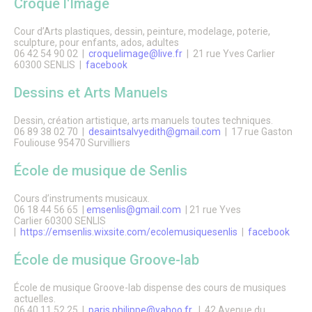
Croque l'Image
Accueil de loisirs des vacances scolaires
Accueils périscolaires & mercredis loisirs
Cour d’Arts plastiques, dessin, peinture, modelage, poterie,
Portail famille
sculpture, pour enfants, ados, adultes
Le CIO de Senlis
06 42 54 90 02 |
croquelimage@live.fr
| 21 rue Yves Carlier
Paiement PayFiP
60300 SENLIS |
facebook
Passeport du civisme
La rue aux enfants
Dessins et Arts Manuels
Forum Sciences
Le Pôle Ressources Sciences
Dessin, création artistique, arts manuels toutes techniques.
Annuaire APRES
06 89 38 02 70 |
desaintsalvyedith@gmail.com
| 17 rue Gaston
Jeunesse
Fouliouse 95470 Survilliers
Le Conseil Municipal des Jeunes
Service jeunesse – Spot
École de musique de Senlis
Animations Jeunesse
Pass Permis Citoyen
Cours d’instruments musicaux.
Le CIO de Senlis
06 18 44 56 65 |
emsenlis@gmail.com
| 21 rue Yves
Annuaire APRES
Carlier 60300 SENLIS
Seniors
|
https://emsenlis.wixsite.com/ecolemusiquesenlis
|
facebook
Fêtes de fin d’année
École de musique Groove-lab
Maisons de retraite et résidence
Restaurant Communal du Valois
Guide Bien Vivre à Senlis
École de musique Groove-lab dispense des cours de musiques
Plan canicule
actuelles.
06 40 11 52 25 |
paris.philippe@yahoo.fr
| 42 Avenue du