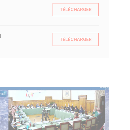
TÉLÉCHARGER
e Conciliateur de justice
N
TÉLÉCHARGER
ass’ famille
onds de dotation