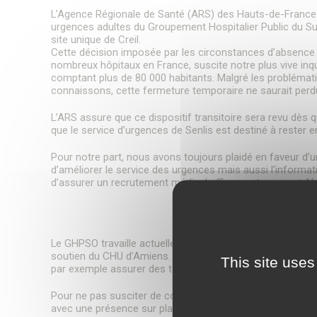
L’Agence Régionale de Santé (ARS) des Hauts-de-France
urgences adultes du Groupement Hospitalier Public du S
site unique de Creil.
Cette décision imposée par les circonstances d’absenc
nombreux hôpitaux en France, suscite notre plus vive inq
comptant plus de 80 000 habitants. Malgré les probléma
connaissons, cette fermeture temporaire ne saurait perdu
L’ARS assure que ce dispositif transitoire sera revu dès 
que le service d’urgences de Senlis est destiné à rester e
Pour notre part, nous avons toujours plaidé en faveur d’un
d’améliorer le service des urgences mais aussi l’informat
d’assurer un recrutement médical efficace et exigeant. 
Le GHPSO travaille actuellement à améliorer son attractiv
soutien du CHU d’Amiens. Il est indispensable de travailler
This site uses
par exemple assurer des tours de garde à leurs côtés. L
Pour ne pas susciter de confusion, nous souhaitons égale
avec une présence sur place des médecins spécialistes (