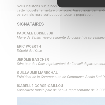
Nous insistons sur la nécessité absolue de maintenir un se
cette nouvelle fermeture provisoire. Aussi, nous demand
personnels mais surtout pour toute la population.
SIGNATAIRES
PASCALE LOISELEUR
Maire de Senlis, vice-présidente du conseil de surveilla
ERIC WOERTH
Député de l’Oise
JÉRÔME BASCHER
Sénateur de l’Oise, représentant du Conseil départementa
GUILLAUME MARÉCHAL
Président de la Communauté de Communes Senlis Sud O
ISABELLE GORSE-CAILLOU
Conseillère municipale de Senlis, représentante de la C