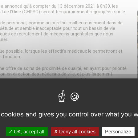
 a annoncé qu’à compter du 13 décembre 2021 à 8h30, les
ud de l’Oise (GHPSO) seront temporairement regroupées sur le
e de personnel, comme aujourd’hui malheureusement dans de
uiétude et semble inacceptable pour tout un bassin de vie
tiques de recrutement de médecins urgentistes que nous
rer.
que possible, lorsque les effectifs médicaux le permettront et
n fonction.
e offre de soins de proximité de qualité, en ayant pour priorité
ion en direction des médecins de ville, et plus largement
Nous nous inquiétons du manque de résultats.
ité vis-à-vis des professionnels de la médecine d’urgence, et à déve
 également sur des solutions rapides, telle la possibilité de renforce
 cookies and gives you control over what you w
es pistes sont nombreuses et doivent être examinées dès maintenant
ment préciser que les urgences gynécologiques et la maternité du sit
OK, accept all
Deny all cookies
Personalize
pédiatres, gynécologues obstétriciens et anesthésistes).