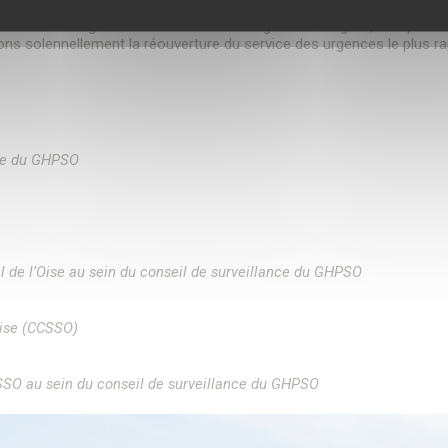
rvice des urgences à Senlis et sur le signal très négatif, tant pour l
ons solennellement la réouverture du service des urgences le plus r
nce du GHPSO
l de l’Oise au sein du conseil de surveillance du GHPSO
ise (CCSSO)
CSSO au sein du conseil de surveillance du GHPSO