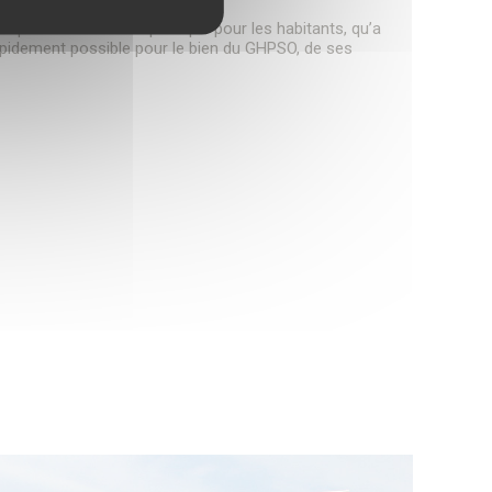
es personnels de l’hôpital que pour les habitants, qu’a
apidement possible pour le bien du GHPSO, de ses