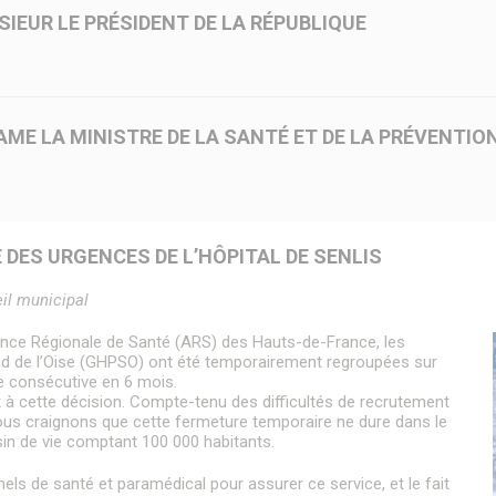
Gestion des déchets
Formulaire de création ou de mise à jour des professions
SIEUR LE PRÉSIDENT DE LA RÉPUBLIQUE
Nettoyage des rues
de santé
Graffitis
Le Téléthon à Senlis
Les permanences de médiation
L
Plan canicule
Semaine de l’information sur la Santé Mentale (SISM)
Octobre Rose
Lieux de culte
Influenza Aviaire
AME LA MINISTRE DE LA SANTÉ ET DE LA PRÉVENTIO
Portail famille
P
Emploi & Stages
F
DES URGENCES DE L’HÔPITAL DE SENLIS
il municipal
nce Régionale de Santé (ARS) des Hauts-de-France, les
ud de l’Oise (GHPSO) ont été temporairement regroupées sur
ure consécutive en 6 mois.
t à cette décision. Compte-tenu des difficultés de recrutement
nous craignons que cette fermeture temporaire ne dure dans le
sin de vie comptant 100 000 habitants.
els de santé et paramédical pour assurer ce service, et le fait