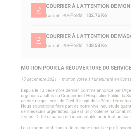
Police municipale
Programmation des fonds européens – ITI
Plateforme J’aide ici Senlis
COURRIER À L'ATTENTION DE MON
Autres organes de sécurité publique
La Maison de la Petite Enfance
Protection animale
Poids :
102.76 Ko
format : PDF
Influenza Aviaire
Les services municipaux
Le Frelon asiatique
Services Espaces verts
Patrimoine naturel
Sport
COURRIER À L'ATTENTION DE MAD
Urbanisme
Le parc du Château Royal
Les permanences de médiation
Poids :
108.58 Ko
format : PDF
Logement
Le jardin de l’Évêché
Service Citoyenneté – Etat Civil
Le jardin du Bastion de la porte de Meaux
Service jeunesse – Spot
CCAS
Le parc écologique
Jardins et aires de jeux
Numéros d’urgence & contacts utiles
MOTION POUR LA RÉOUVERTURE DU SERVICE 
Délibérations du CCAS
Le Sentier des Faubourgs de Senlis
Les Rendez-vous aux jardins
15 décembre 2021 – motion votée à l’unanimité en Conse
Services Espaces verts
Depuis le 13 décembre dernier, comme annoncé par l’Age
urgences adultes du Groupement Hospitalier Public du S
un site unique, celui de Creil. Il s’agit de la 2ème fermet
Nous souhaitons faire part de notre vive inquiétude quan
de médecins urgentistes, qui est un problème national, 
temps. Cette situation est inacceptable pour tout un bas
Les raisons sont claires : le manque criant de professionn