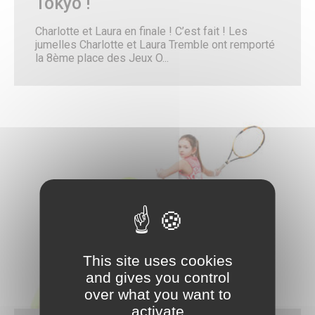
Tokyo !
Citoyenneté – État Civil
État Civil
Charlotte et Laura en finale ! C’est fait ! Les
Demandes d’actes
jumelles Charlotte et Laura Tremble ont remporté
Élections
la 8ème place des Jeux O...
Label Marianne
Le Grand Débat National
Cimetières et nécropole nationale
Recensement militaire
Mes démarches
Les services municipaux
Services Espaces verts
Sport
Urbanisme
Les permanences de médiation
Service Citoyenneté – Etat Civil
Service jeunesse – Spot
Les permanences de médiation
Le Conciliateur de justice
Numéros d’urgence & contacts utiles
This site uses cookies
Emploi & Stages
and gives you control
Fonds de dotation
over what you want to
CADRE DE VIE
activate