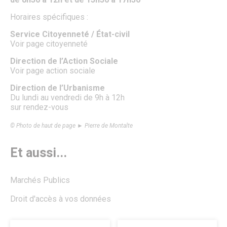
Patrimoine naturel
Le parc du Château Royal
Horaires spécifiques :
Le jardin de l’Évêché
Service Citoyenneté / État-civil
Le jardin du Bastion de la porte de Meaux
Voir page citoyenneté
Le parc écologique
Jardins et aires de jeux
Direction de l’Action Sociale
Le Sentier des Faubourgs de Senlis
Voir page action sociale
Les Rendez-vous aux jardins
Services Espaces verts
Direction de l’Urbanisme
Lieux de culte
Du lundi au vendredi de 9h à 12h
sur rendez-vous
FAMILLE
© Photo de haut de page ► Pierre de Montalte
Petite enfance
Crèche familiale
Haltes-garderies
Et aussi...
Multi-accueil « Les Berceaux Brunehaut »
La Maison des bébés
Relais Petite Enfance
Marchés Publics
Enfance
Inscriptions scolaires
Droit d'accès à vos données
Etablissements scolaires publics
Etablissements scolaires privés
Restauration scolaire