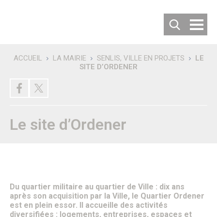
Cookies management panel
ACCUEIL
LA MAIRIE
SENLIS, VILLE EN PROJETS
LE
SITE D’ORDENER
Recherche
DÉCOUVRIR SENLIS
Villes jumelées
Les villes jumelées
Le Comité de Jumelage
Le site d’Ordener
Les 50 ans du Jumelage avec Langenfeld
Carte d’identité de la ville
Habiter ou Visiter Senlis
S’implanter à Senlis
Comment venir à Senlis ?
Où se garer à Senlis ?
Où séjourner à Senlis ?
Office de tourisme
Du quartier militaire au quartier de Ville : dix ans
Vous êtes un nouvel habitant
après son acquisition par la Ville, le Quartier Ordener
Patrimoine & Histoire
est en plein essor. Il accueille des activités
Senlis, son histoire
diversifiées : logements, entreprises, espaces et