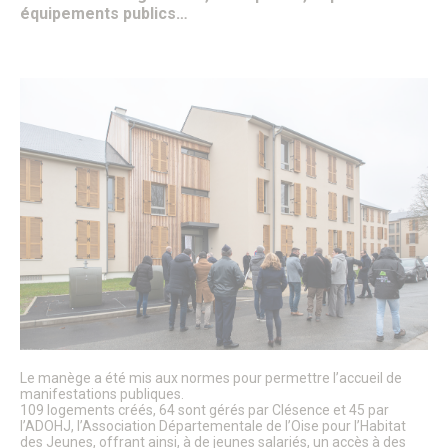
Patrimoine architectural
équipements publics…
Pays d’Art & d’Histoire
Les journées Européennes du Patrimoine
Le Sentier des Faubourgs de Senlis
Senlis, ville de Cinéma – Infos pratiques
Fonds de dotation
Senlis, ville connectée
Senlis sur internet et sur les réseaux sociaux
Application officielle de la ville
Kiosques
Senlis Ensemble
FOCUS – Le Pays d’Art et d’Histoire
Musées de Senlis – Guide d’activités
PARCOURS – Sur les traces de la Grande Guerre
Lettre aux Senlisiens
Passeport du civisme
Signaler un problème de distribution
LA MAIRIE
Le manège a été mis aux normes pour permettre l’accueil de
Le Maire
manifestations publiques.
Discours du Maire
109 logements créés, 64 sont gérés par Clésence et 45 par
Les élus
l’ADOHJ, l’Association Départementale de l’Oise pour l’Habitat
Vie de la municipalité
des Jeunes, offrant ainsi, à de jeunes salariés, un accès à des