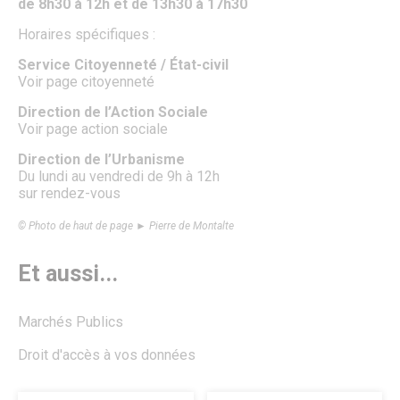
de 8h30 à 12h et de 13h30 à 17h30
TUS & Transports collectifs
Senlis, ville à la mobilité douce !
Horaires spécifiques :
Où se garer à Senlis ?
Travaux & démarches voirie
Service Citoyenneté / État-civil
Démarches voirie
Voir page citoyenneté
Circulation & Stationnement interdits
Financement des travaux anti-inondations pour les
Direction de l’Action Sociale
particuliers
Voir page action sociale
Travaux en cours
Sécurité publique
Direction de l’Urbanisme
Numéros d’urgence & contacts utiles
Du lundi au vendredi de 9h à 12h
Infos sécurité
sur rendez-vous
Police municipale
Autres organes de sécurité publique
© Photo de haut de page ► Pierre de Montalte
Protection animale
Influenza Aviaire
Et aussi...
Le Frelon asiatique
Propreté, Eau & Assainissement
Gestion de l’Eau
Marchés Publics
Senlis Ville Propre
Gestion des déchets
Droit d'accès à vos données
Nettoyage des rues
Graffitis
Les marchés alimentaires