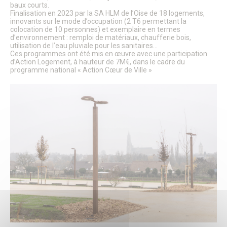
Le Conseil Municipal
baux courts.
Affichage Légal
Finalisation en 2023 par la SA HLM de l’Oise de 18 logements,
innovants sur le mode d’occupation (2 T6 permettant la
Finances
colocation de 10 personnes) et exemplaire en termes
Les commissions municipales
d’environnement : remploi de matériaux, chaufferie bois,
Proximité et vie des quartiers
utilisation de l’eau pluviale pour les sanitaires…
Senlis soutient le GHPSO
Ces programmes ont été mis en œuvre avec une participation
Soutien aux Ukrainiens
d’Action Logement, à hauteur de 7M€, dans le cadre du
programme national « Action Cœur de Ville »
Cérémonies commémoratives
Les cérémonies des Vœux
Senlis, ville en projets
Les Maisons de Quartier
Pôle d’Échange Multimodal (PEM)
Restauration du Château Royal de Senlis
Voyage au temps des premiers Rois de France
Nouveau conservatoire
Le site d’Ordener
Action Cœur de Ville
L’ecoQuartier de la gare – Phase 2
L’ÉcoQuartier de la Gare – le chantier
L’ÉcoQuartier de la Gare – genèse du projet
Ville amie des enfants
Passeport du civisme
Programmation des fonds européens – ITI
La Maison de la Petite Enfance