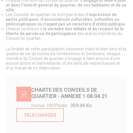
Chaque membre du Conseil de quartier
s’engage et œuvre pour
TUS & Transports collectifs
et dans l’intérêt général du quartier, de ses habitants et de sa
Senlis, ville à la mobilité douce !
ville.
Où se garer à Senlis ?
Les Conseils de quartier ne sont pas le lieu d’
expression de
Travaux & démarches voirie
partis politiques, d’associations culturelles, cultuelles ou
Démarches voirie
philosophiques ou n’ayant pas un caractère d’utilité publique.
Chacun contribue à
la sérénité des débats et au respect de la
Circulation & Stationnement interdits
liberté de parole ou de participation
des autres membres du
Financement des travaux anti-inondations pour les
Conseil de quartier.
particuliers
Travaux en cours
La finalité de cette participation citoyenne étant le bien-être et la
Sécurité publique
qualité de vie de toutes les Senlisiennes et Senlisiens, chaque
Numéros d’urgence & contacts utiles
membre du Conseil de quartier s’engage à faire preuve d’une
Infos sécurité
écoute active et bienveillante, d’une attitude respectueuse et
d’un travail de co-élaboration.
Police municipale
Autres organes de sécurité publique
Protection animale
Influenza Aviaire
CHARTE DES CONSEILS DE
Le Frelon asiatique
QUARTIER - ANNEXE 1 08.04.21
Propreté, Eau & Assainissement
Gestion de l’Eau
Poids :
359.04 Ko
format : PDF
Senlis Ville Propre
Gestion des déchets
TÉLÉCHARGER
Nettoyage des rues
Graffitis
Les marchés alimentaires