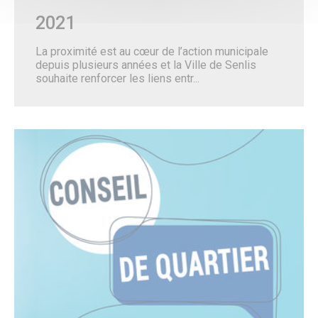
2021
CULTURE, SPORT & LOISIRS
Culture
La proximité est au cœur de l’action municipale
Évènements culturels
depuis plusieurs années et la Ville de Senlis
Lieux de culture
souhaite renforcer les liens entr...
Pays d’Art & d’Histoire
Senlis, ville de cinéma
Pass’ famille
Associations culturelles
Sport
Équipements sportifs
Piscine municipale
Le Conseil local du sport
Centre Municipal des Sports
Associations sportives
Parcours de marche dans les quartiers
Le Sport des moins de 6 ans à Senlis
Récompenses sportives et trophées du club sportif de
l’année.
Pass’ famille
Actualités sportives
J.O. Paris 2024
Loisirs