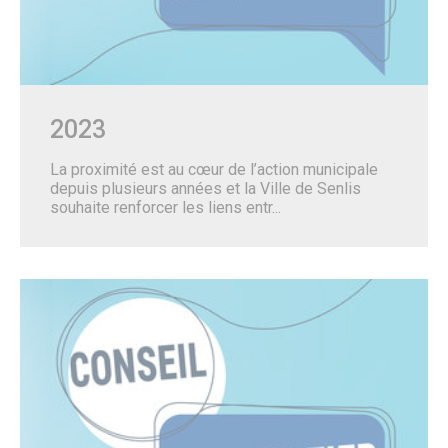
Salles polyvalentes
Modalités de location
ÉCO. / COMMERCE
Commerce & entreprises
Annuaire des Commerces
2023
Formulaire de création ou de mise à jour des commerces
Annuaire des Entreprises
La proximité est au cœur de l’action municipale
Formulaire de création et mise à jour des entreprises
depuis plusieurs années et la Ville de Senlis
Association des Commercants de Senlis
souhaite renforcer les liens entr...
Association Sud Oise Entreprises
Emploi & Stages
Marchés Publics
S’implanter à Senlis
Les marchés alimentaires