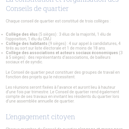
Énergie & Environnement
Conseils de quartier
Plan de sobriété énergétique
Alerte sécheresse
Plan de Prévention du Bruit dans L’Environnement
Chaque conseil de quartier est constitué de trois collèges :
GEMAPI
Les Zones d’Accélération des Énergies Renouvelables
Collège des élus
(5 sièges) : 3 élus de la majorité, 1 élu de
(ZAEnR)
l’opposition, 1 élu du CMJ
Amélioration de l’habitat – Maison de l’habitat et des
Collège des habitants
(9 sièges) : 4 sur appel à candidatures, 4
projets
tirés au sort sur liste électorale et 1 de moins de 18 ans.
Collège des associations et acteurs sociaux économiques
(3
Signalements
à 5 sièges) : des représentants d’associations, de bailleurs
Enquêtes publiques
sociaux et de syndic.
Enquêtes publiques en cours
Enquêtes publiques closes
Le Conseil de quartier peut constituer des groupes de travail en
Urbanisme
fonction des projets qui le nécessitent.
Mes démarches en urbanisme
Plan Local d’Urbanisme
Les réunions seront fixées à l’avance et auront lieu à hauteur
Plan de Sauvegarde et de Mise en Valeur
d’une fois par trimestre. Le Conseil de quartier rend également
compte de ses travaux en invitant les résidents du quartier lors
Aire de mise en Valeur de l’Architecture et du Patrimoine
d’une assemblée annuelle de quartier.
Règlement Local de Publicité
Innover à Senlis avec un projet d’habitat participatif
Énergie & Environnement
L’engagement citoyen
Logement
Mobilité & Transports