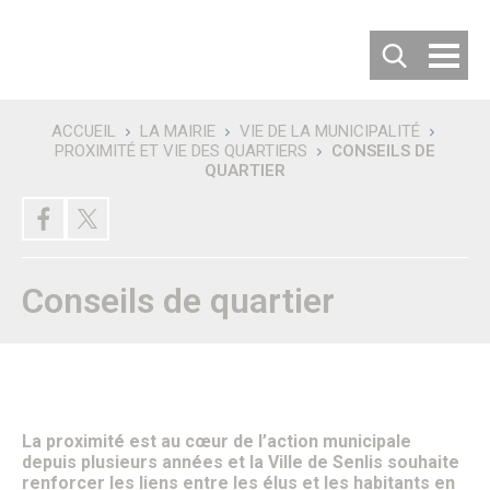
Cookies management panel
ACCUEIL
LA MAIRIE
VIE DE LA MUNICIPALITÉ
PROXIMITÉ ET VIE DES QUARTIERS
CONSEILS DE
Recherche
QUARTIER
DÉCOUVRIR SENLIS
Villes jumelées
Les villes jumelées
Le Comité de Jumelage
Les 50 ans du Jumelage avec Langenfeld
Conseils de quartier
Carte d’identité de la ville
Habiter ou Visiter Senlis
S’implanter à Senlis
Comment venir à Senlis ?
Où se garer à Senlis ?
Où séjourner à Senlis ?
Office de tourisme
Vous êtes un nouvel habitant
La proximité est au cœur de l’action municipale
Patrimoine & Histoire
depuis plusieurs années et la Ville de Senlis souhaite
Senlis, son histoire
renforcer les liens entre les élus et les habitants en