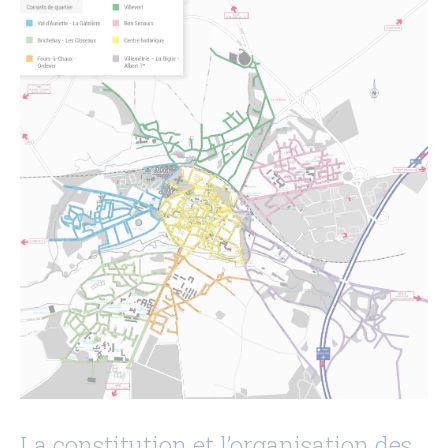
Citoyenneté – État Civil
État Civil
Demandes d’actes
Élections
Label Marianne
Le Grand Débat National
Cimetières et nécropole nationale
Recensement militaire
Mes démarches
Les services municipaux
Services Espaces verts
Sport
Urbanisme
Les permanences de médiation
Service Citoyenneté – Etat Civil
Service jeunesse – Spot
Les permanences de médiation
Le Conciliateur de justice
Numéros d’urgence & contacts utiles
Emploi & Stages
Fonds de dotation
CADRE DE VIE
La constitution et l’organisation des