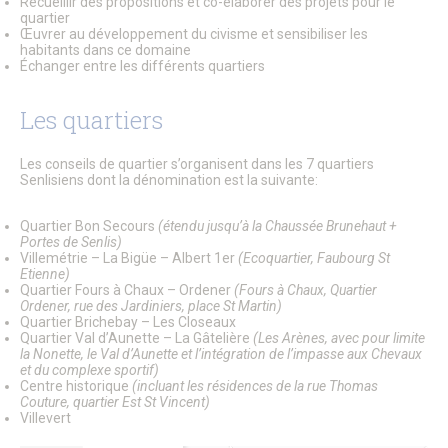
Recueillir des propositions et co-élaborer des projets pour le
Le Conseil Municipal
quartier
Affichage Légal
Œuvrer au développement du civisme et sensibiliser les
Finances
habitants dans ce domaine
Les commissions municipales
Échanger entre les différents quartiers
Proximité et vie des quartiers
Senlis soutient le GHPSO
Les quartiers
Soutien aux Ukrainiens
Cérémonies commémoratives
Les cérémonies des Vœux
Les conseils de quartier s’organisent dans les 7 quartiers
Senlis, ville en projets
Senlisiens dont la dénomination est la suivante:
Les Maisons de Quartier
Pôle d’Échange Multimodal (PEM)
Quartier Bon Secours
(étendu jusqu’à la Chaussée Brunehaut +
Restauration du Château Royal de Senlis
Portes de Senlis)
Voyage au temps des premiers Rois de France
Villemétrie – La Bigüe – Albert 1er
(Ecoquartier, Faubourg St
Nouveau conservatoire
Etienne)
Quartier Fours à Chaux – Ordener
(Fours à Chaux, Quartier
Le site d’Ordener
Ordener, rue des Jardiniers, place St Martin)
Action Cœur de Ville
Quartier Brichebay – Les Closeaux
L’ecoQuartier de la gare – Phase 2
Quartier Val d’Aunette – La Gâtelière
(Les Arènes, avec pour limite
L’ÉcoQuartier de la Gare – le chantier
la Nonette, le Val d’Aunette et l’intégration de l’impasse aux Chevaux
L’ÉcoQuartier de la Gare – genèse du projet
et du complexe sportif)
Centre historique
(incluant les résidences de la rue Thomas
Ville amie des enfants
Couture, quartier Est St Vincent)
Passeport du civisme
Villevert
Programmation des fonds européens – ITI
La Maison de la Petite Enfance