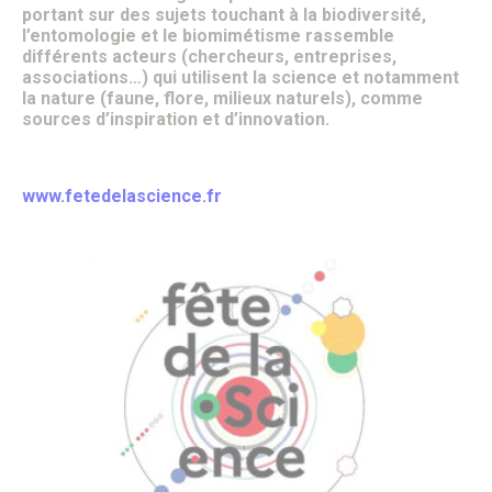
Patrimoine architectural
portant sur des sujets touchant à la biodiversité,
Pays d’Art & d’Histoire
l’entomologie et le biomimétisme rassemble
Les journées Européennes du Patrimoine
différents acteurs (chercheurs, entreprises,
Le Sentier des Faubourgs de Senlis
associations…) qui utilisent la science et notamment
Senlis, ville de Cinéma – Infos pratiques
la nature (faune, flore, milieux naturels), comme
Fonds de dotation
sources d’inspiration et d’innovation.
Senlis, ville connectée
Senlis sur internet et sur les réseaux sociaux
Application officielle de la ville
www.fetedelascience.fr
Kiosques
Senlis Ensemble
FOCUS – Le Pays d’Art et d’Histoire
Musées de Senlis – Guide d’activités
PARCOURS – Sur les traces de la Grande Guerre
Lettre aux Senlisiens
Passeport du civisme
Signaler un problème de distribution
LA MAIRIE
Le Maire
Discours du Maire
Les élus
Vie de la municipalité