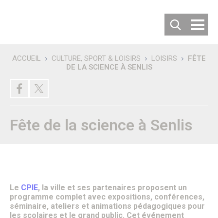
Cookies management panel
ACCUEIL
CULTURE, SPORT & LOISIRS
LOISIRS
FÊTE
DE LA SCIENCE À SENLIS
Recherche
DÉCOUVRIR SENLIS
Villes jumelées
Les villes jumelées
Le Comité de Jumelage
Fête de la science à Senlis
Les 50 ans du Jumelage avec Langenfeld
Carte d’identité de la ville
Habiter ou Visiter Senlis
S’implanter à Senlis
Comment venir à Senlis ?
Où se garer à Senlis ?
Où séjourner à Senlis ?
Office de tourisme
Le
CPIE
, la ville et ses partenaires proposent un
Vous êtes un nouvel habitant
programme complet avec expositions, conférences,
Patrimoine & Histoire
séminaire, ateliers et animations pédagogiques pour
Senlis, son histoire
les scolaires et le grand public. Cet événement