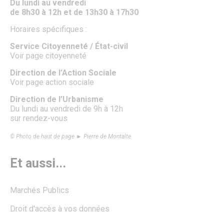
Du lundi au vendredi
Énergie & Environnement
de 8h30 à 12h et de 13h30 à 17h30
Plan de sobriété énergétique
Alerte sécheresse
Horaires spécifiques :
Plan de Prévention du Bruit dans L’Environnement
GEMAPI
Service Citoyenneté / État-civil
Les Zones d’Accélération des Énergies Renouvelables
Voir page citoyenneté
(ZAEnR)
Direction de l’Action Sociale
Amélioration de l’habitat – Maison de l’habitat et des
Voir page action sociale
projets
Signalements
Direction de l’Urbanisme
Enquêtes publiques
Du lundi au vendredi de 9h à 12h
Enquêtes publiques en cours
sur rendez-vous
Enquêtes publiques closes
Urbanisme
© Photo de haut de page ► Pierre de Montalte
Mes démarches en urbanisme
Plan Local d’Urbanisme
Plan de Sauvegarde et de Mise en Valeur
Et aussi...
Aire de mise en Valeur de l’Architecture et du Patrimoine
Règlement Local de Publicité
Innover à Senlis avec un projet d’habitat participatif
Marchés Publics
Énergie & Environnement
Logement
Droit d'accès à vos données
Mobilité & Transports