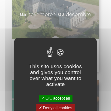
TUS & Transports collectifs
Senlis, ville à la mobilité douce !
Où se garer à Senlis ?
Travaux & démarches voirie
Démarches voirie
Circulation & Stationnement interdits
Financement des travaux anti-inondations pour les
particuliers
Travaux en cours
Sécurité publique
Numéros d’urgence & contacts utiles
Infos sécurité
Police municipale
Autres organes de sécurité publique
This site uses cookies
Protection animale
and gives you control
Influenza Aviaire
Le Frelon asiatique
over what you want to
Propreté, Eau & Assainissement
activate
Gestion de l’Eau
Senlis Ville Propre
Gestion des déchets
OK, accept all
Nettoyage des rues
Graffitis
Deny all cookies
Les marchés alimentaires