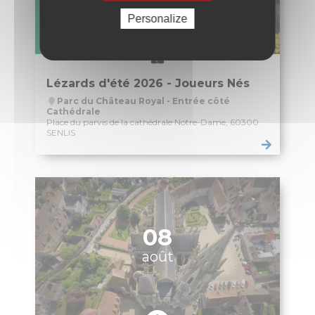
Patrimoine naturel
Personalize
Le parc du Château Royal
Le jardin de l’Évêché
Le jardin du Bastion de la porte de Meaux
Le parc écologique
Jardins et aires de jeux
Le Sentier des Faubourgs de Senlis
Les Rendez-vous aux jardins
Services Espaces verts
Lieux de culte
FAMILLE
Petite enfance
Crèche familiale
Haltes-garderies
Multi-accueil « Les Berceaux Brunehaut »
La Maison des bébés
Relais Petite Enfance
Enfance
Inscriptions scolaires
Etablissements scolaires publics
Etablissements scolaires privés
Restauration scolaire