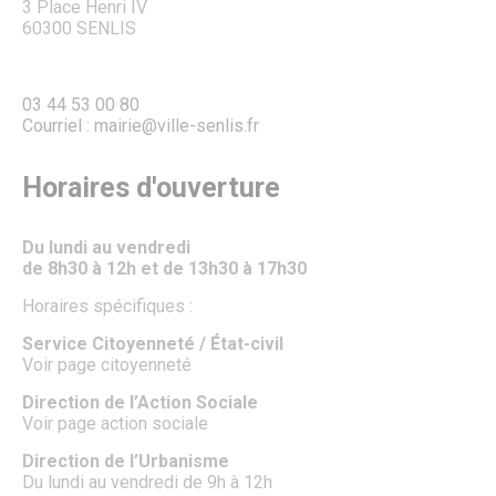
3 Place Henri IV
60300 SENLIS
CULTURE, SPORT & LOISIRS
Culture
Évènements culturels
Lieux de culture
03 44 53 00 80
Pays d’Art & d’Histoire
Courriel : mairie@ville-senlis.fr
Senlis, ville de cinéma
Pass’ famille
Horaires d'ouverture
Associations culturelles
Sport
Équipements sportifs
Du lundi au vendredi
Piscine municipale
de 8h30 à 12h et de 13h30 à 17h30
Le Conseil local du sport
Centre Municipal des Sports
Horaires spécifiques :
Associations sportives
Parcours de marche dans les quartiers
Service Citoyenneté / État-civil
Le Sport des moins de 6 ans à Senlis
Voir page citoyenneté
Récompenses sportives et trophées du club sportif de
l’année.
Direction de l’Action Sociale
Pass’ famille
Voir page action sociale
Actualités sportives
Direction de l’Urbanisme
J.O. Paris 2024
Du lundi au vendredi de 9h à 12h
Loisirs