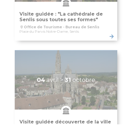
Accueil de loisirs des vacances scolaires
Accueils périscolaires & mercredis loisirs
Portail famille
Le CIO de Senlis
Paiement PayFiP
Passeport du civisme
La rue aux enfants
Forum Sciences
Le Pôle Ressources Sciences
Annuaire APRES
Jeunesse
Le Conseil Municipal des Jeunes
Service jeunesse – Spot
Animations Jeunesse
Pass Permis Citoyen
Le CIO de Senlis
Annuaire APRES
Seniors
Fêtes de fin d’année
Maisons de retraite et résidence
Restaurant Communal du Valois
Guide Bien Vivre à Senlis
Plan canicule