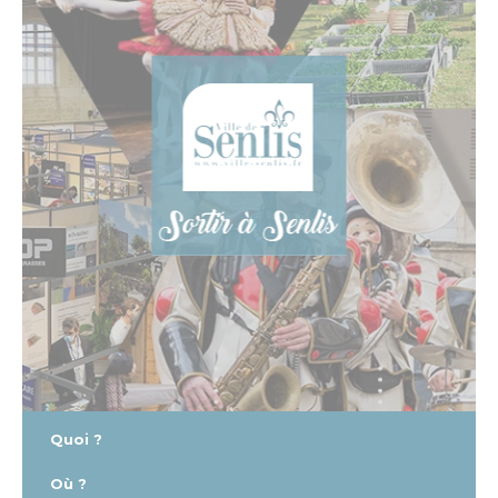
Patrimoine architectural
Pays d’Art & d’Histoire
Les journées Européennes du Patrimoine
Le Sentier des Faubourgs de Senlis
Senlis, ville de Cinéma – Infos pratiques
Fonds de dotation
Senlis, ville connectée
Senlis sur internet et sur les réseaux sociaux
Application officielle de la ville
Kiosques
Senlis Ensemble
FOCUS – Le Pays d’Art et d’Histoire
Musées de Senlis – Guide d’activités
PARCOURS – Sur les traces de la Grande Guerre
Lettre aux Senlisiens
Passeport du civisme
Signaler un problème de distribution
LA MAIRIE
Le Maire
Discours du Maire
Les élus
Vie de la municipalité