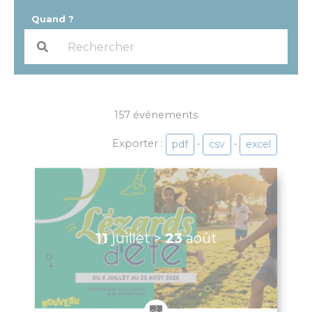
Le Conseil Municipal
Affichage Légal
Finances
Les commissions municipales
Proximité et vie des quartiers
Senlis soutient le GHPSO
Soutien aux Ukrainiens
Cérémonies commémoratives
Les cérémonies des Vœux
Senlis, ville en projets
Les Maisons de Quartier
Pôle d’Échange Multimodal (PEM)
Restauration du Château Royal de Senlis
Voyage au temps des premiers Rois de France
Nouveau conservatoire
Le site d’Ordener
Action Cœur de Ville
L’ecoQuartier de la gare – Phase 2
L’ÉcoQuartier de la Gare – le chantier
L’ÉcoQuartier de la Gare – genèse du projet
Ville amie des enfants
Passeport du civisme
Programmation des fonds européens – ITI
La Maison de la Petite Enfance