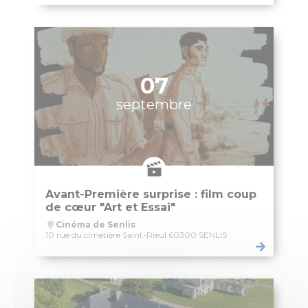
Énergie & Environnement
Plan de sobriété énergétique
Alerte sécheresse
Plan de Prévention du Bruit dans L’Environnement
GEMAPI
Les Zones d’Accélération des Énergies Renouvelables
(ZAEnR)
Amélioration de l’habitat – Maison de l’habitat et des
projets
Signalements
Enquêtes publiques
Enquêtes publiques en cours
Enquêtes publiques closes
Urbanisme
Mes démarches en urbanisme
Plan Local d’Urbanisme
Plan de Sauvegarde et de Mise en Valeur
Aire de mise en Valeur de l’Architecture et du Patrimoine
Règlement Local de Publicité
Innover à Senlis avec un projet d’habitat participatif
Énergie & Environnement
Logement
Mobilité & Transports