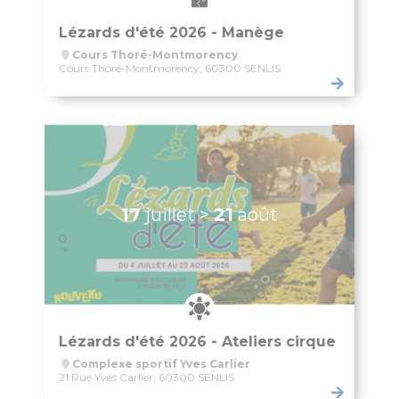
Citoyenneté – État Civil
État Civil
Demandes d’actes
Élections
Label Marianne
Le Grand Débat National
Cimetières et nécropole nationale
Recensement militaire
Mes démarches
Les services municipaux
Services Espaces verts
Sport
Urbanisme
Les permanences de médiation
Service Citoyenneté – Etat Civil
Service jeunesse – Spot
Les permanences de médiation
Le Conciliateur de justice
Numéros d’urgence & contacts utiles
Emploi & Stages
Fonds de dotation
CADRE DE VIE