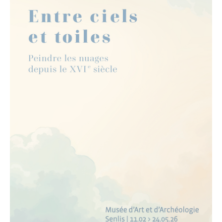
Patrimoine architectural
Pays d’Art & d’Histoire
Les journées Européennes du Patrimoine
Le Sentier des Faubourgs de Senlis
Senlis, ville de Cinéma – Infos pratiques
Fonds de dotation
Senlis, ville connectée
Senlis sur internet et sur les réseaux sociaux
Application officielle de la ville
Kiosques
Senlis Ensemble
FOCUS – Le Pays d’Art et d’Histoire
Musées de Senlis – Guide d’activités
PARCOURS – Sur les traces de la Grande Guerre
Lettre aux Senlisiens
Passeport du civisme
Signaler un problème de distribution
LA MAIRIE
Le Maire
Discours du Maire
Les élus
Vie de la municipalité