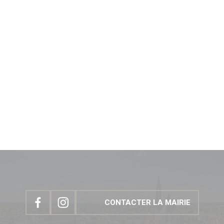
CULTURE, SPORT & LOISIRS
Culture
Évènements culturels
Lieux de culture
Pays d’Art & d’Histoire
Senlis, ville de cinéma
Pass’ famille
Associations culturelles
Sport
Équipements sportifs
Piscine municipale
Le Conseil local du sport
Centre Municipal des Sports
Associations sportives
Parcours de marche dans les quartiers
Le Sport des moins de 6 ans à Senlis
Récompenses sportives et trophées du club sportif de
l’année.
Pass’ famille
Actualités sportives
CONTACTER LA MAIRIE
J.O. Paris 2024
Loisirs