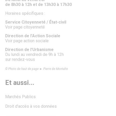
Salles polyvalentes
de 8h30 à 12h et de 13h30 à 17h30
Modalités de location
Horaires spécifiques :
ÉCO. / COMMERCE
Service Citoyenneté / État-civil
Commerce & entreprises
Voir page citoyenneté
Annuaire des Commerces
Direction de l’Action Sociale
Formulaire de création ou de mise à jour des commerces
Voir page action sociale
Annuaire des Entreprises
Formulaire de création et mise à jour des entreprises
Direction de l’Urbanisme
Association des Commercants de Senlis
Du lundi au vendredi de 9h à 12h
Association Sud Oise Entreprises
sur rendez-vous
Emploi & Stages
Marchés Publics
© Photo de haut de page ► Pierre de Montalte
S’implanter à Senlis
Les marchés alimentaires
Et aussi...
Marchés Publics
Droit d'accès à vos données