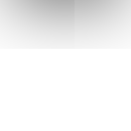
Accueil de loisirs des vacances scolaires
Accueils périscolaires & mercredis loisirs
Portail famille
Le CIO de Senlis
Paiement PayFiP
Passeport du civisme
La rue aux enfants
Forum Sciences
Le Pôle Ressources Sciences
Annuaire APRES
Jeunesse
Le Conseil Municipal des Jeunes
Service jeunesse – Spot
Animations Jeunesse
Pass Permis Citoyen
Le CIO de Senlis
Annuaire APRES
Seniors
Fêtes de fin d’année
Maisons de retraite et résidence
Restaurant Communal du Valois
Guide Bien Vivre à Senlis
Plan canicule