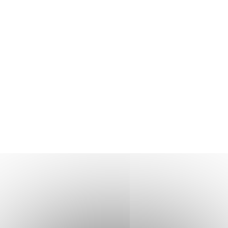
TUS & Transports collectifs
Senlis, ville à la mobilité douce !
Où se garer à Senlis ?
Travaux & démarches voirie
Démarches voirie
Circulation & Stationnement interdits
Financement des travaux anti-inondations pour les
particuliers
Travaux en cours
Sécurité publique
Numéros d’urgence & contacts utiles
Infos sécurité
Police municipale
Autres organes de sécurité publique
Protection animale
Influenza Aviaire
Le Frelon asiatique
Propreté, Eau & Assainissement
Gestion de l’Eau
Senlis Ville Propre
Gestion des déchets
Nettoyage des rues
Graffitis
Les marchés alimentaires