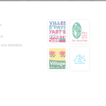
.
cs
à vos données