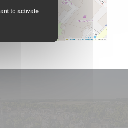
ant to activate
e Conciliateur de justice
Leaflet
|
©
OpenStreetMap
contributors
ass’ famille
onds de dotation