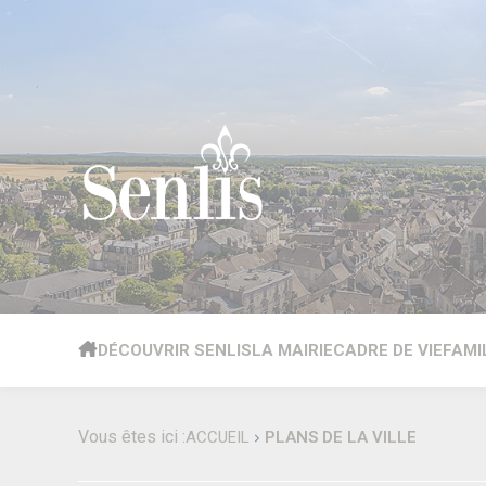
Cookies management panel
DÉCOUVRIR SENLIS
LA MAIRIE
CADRE DE VIE
FAMI
Vous êtes ici :
ACCUEIL
PLANS DE LA VILLE
Villes jumelées
Le Maire
Énergie & Environnement
Petite enfance
Culture
Commerce & entreprises