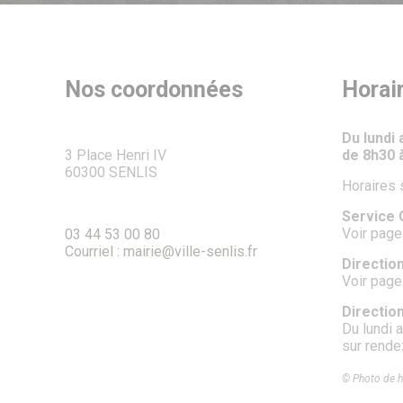
Nos coordonnées
Horai
Du lundi
3 Place Henri IV
de 8h30 
60300 SENLIS
Horaires 
Service C
Voir page
03 44 53 00 80
Courriel : mairie@ville-senlis.fr
Direction
Voir page
Directio
Du lundi 
sur rend
© Photo de h