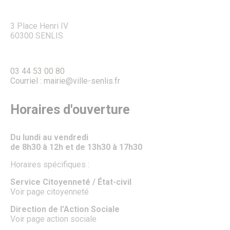
CULTURE, SPORT & LOISIRS
3 Place Henri IV
Culture
60300 SENLIS
Évènements culturels
Lieux de culture
Pays d’Art & d’Histoire
Senlis, ville de cinéma
03 44 53 00 80
Pass’ famille
Courriel : mairie@ville-senlis.fr
Associations culturelles
Sport
Équipements sportifs
Horaires d'ouverture
Piscine municipale
Le Conseil local du sport
Centre Municipal des Sports
Du lundi au vendredi
Associations sportives
de 8h30 à 12h et de 13h30 à 17h30
Parcours de marche dans les quartiers
Horaires spécifiques :
Le Sport des moins de 6 ans à Senlis
Récompenses sportives et trophées du club sportif de
Service Citoyenneté / État-civil
l’année.
Voir page citoyenneté
Pass’ famille
Actualités sportives
Direction de l’Action Sociale
J.O. Paris 2024
Voir page action sociale
Loisirs