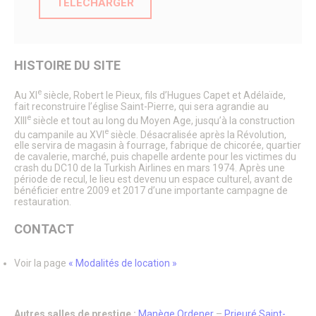
TÉLÉCHARGER
Accueil de loisirs des vacances scolaires
Accueils périscolaires & mercredis loisirs
Portail famille
Le CIO de Senlis
Paiement PayFiP
HISTOIRE DU SITE
Passeport du civisme
La rue aux enfants
e
Au XI
siècle, Robert le Pieux, fils d’Hugues Capet et Adélaïde,
Forum Sciences
fait reconstruire l’église Saint-Pierre, qui sera agrandie au
Le Pôle Ressources Sciences
e
XIII
siècle et tout au long du Moyen Age, jusqu’à la construction
Annuaire APRES
e
du campanile au XVI
siècle. Désacralisée après la Révolution,
Jeunesse
elle servira de magasin à fourrage, fabrique de chicorée, quartier
Le Conseil Municipal des Jeunes
de cavalerie, marché, puis chapelle ardente pour les victimes du
Service jeunesse – Spot
crash du DC10 de la Turkish Airlines en mars 1974. Après une
période de recul, le lieu est devenu un espace culturel, avant de
Animations Jeunesse
bénéficier entre 2009 et 2017 d’une importante campagne de
Pass Permis Citoyen
restauration.
Le CIO de Senlis
Annuaire APRES
CONTACT
Seniors
Fêtes de fin d’année
Maisons de retraite et résidence
Voir la page
« Modalités de location »
Restaurant Communal du Valois
Guide Bien Vivre à Senlis
Plan canicule
Autres salles de prestige :
Manège Ordener
–
Prieuré Saint-