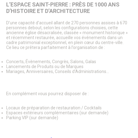
Patrimoine architectural
L’ESPACE SAINT-PIERRE : PRÈS DE 1000 ANS
Pays d’Art & d’Histoire
D’HISTOIRE ET D’ARCHITECTURE
Les journées Européennes du Patrimoine
Le Sentier des Faubourgs de Senlis
D’une capacité d’accueil allant de 270 personnes assises à 670
Senlis, ville de Cinéma – Infos pratiques
personnes debout, selon les configurations choisies, cette
Fonds de dotation
ancienne église désacralisée, classée « monument historique »
Senlis, ville connectée
et récemment restaurée, accueille vos événements dans un
cadre patrimonial exceptionnel, en plein cœur du centre-ville.
Senlis sur internet et sur les réseaux sociaux
Ce lieu ce prêtera parfaitement à l’organisation de :
Application officielle de la ville
Kiosques
Senlis Ensemble
Concerts, Évènements, Congrès, Salons, Galas
Lancements de Produits ou de Marques
FOCUS – Le Pays d’Art et d’Histoire
Mariages, Anniversaires, Conseils d’Administrations…
Musées de Senlis – Guide d’activités
PARCOURS – Sur les traces de la Grande Guerre
Lettre aux Senlisiens
Passeport du civisme
En complément vous pourrez disposer de :
Signaler un problème de distribution
Locaux de préparation de restauration / Cocktails
LA MAIRIE
Espaces extérieurs complémentaires (sur demande)
Le Maire
Parking VIP (sur demande)
Discours du Maire
Les élus
Vie de la municipalité