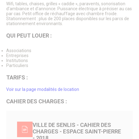
Wifi, tables, chaises, grilles « caddie », paravents, sonorisation
Citoyenneté – État Civil
d’ambiance et d’annonce. Puissance électrique à préciser au cas
État Civil
par cas. Petit office de réchauffage avec chambre froide.
Demandes d’actes
Stationnement : plus de 200 places disponibles sur les parcs de
Élections
stationnement environnants.
Label Marianne
Le Grand Débat National
QUI PEUT LOUER :
Cimetières et nécropole nationale
Recensement militaire
Associations
Mes démarches
Entreprises
Les services municipaux
Institutions
Services Espaces verts
Particuliers
Sport
Urbanisme
TARIFS :
Les permanences de médiation
Service Citoyenneté – Etat Civil
Voir sur la page modalités de location
Service jeunesse – Spot
Les permanences de médiation
CAHIER DES CHARGES :
Le Conciliateur de justice
Numéros d’urgence & contacts utiles
Emploi & Stages
Fonds de dotation
VILLE DE SENLIS - CAHIER DES
CHARGES - ESPACE SAINT-PIERRE
CADRE DE VIE
- 2018