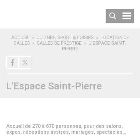
Cookies management panel
ACCUEIL
CULTURE, SPORT & LOISIRS
LOCATION DE
SALLES
SALLES DE PRESTIGE
L’ESPACE SAINT-
Recherche
PIERRE
DÉCOUVRIR SENLIS
Villes jumelées
Les villes jumelées
Le Comité de Jumelage
Les 50 ans du Jumelage avec Langenfeld
L’Espace Saint-Pierre
Carte d’identité de la ville
Habiter ou Visiter Senlis
S’implanter à Senlis
Comment venir à Senlis ?
Où se garer à Senlis ?
Où séjourner à Senlis ?
Office de tourisme
Vous êtes un nouvel habitant
Accueil de 270 à 670 personnes, pour des salons,
Patrimoine & Histoire
expos, réceptions assises, mariages, spectacles…
Senlis, son histoire