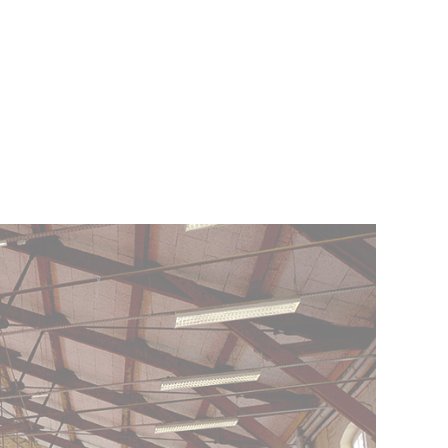
e Conciliateur de justice
ass’ famille
onds de dotation