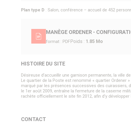
Plan type D
: Salon, conférence – accueil de 452 personne
MANÈGE ORDENER - CONFIGURATI
Poids :
1.85 Mo
format : PDF
HISTOIRE DU SITE
Désireuse d’accueillir une garnison permanente, la ville d
Le quartier de la Poste est renommé « quartier Ordener » e
marqué par les présences successives des cuirassiers, d
le 1er août 2009, entraîne la fermeture de la caserne milit
rachète officiellement le site fin 2012, afin d’y dévelop
CONTACT