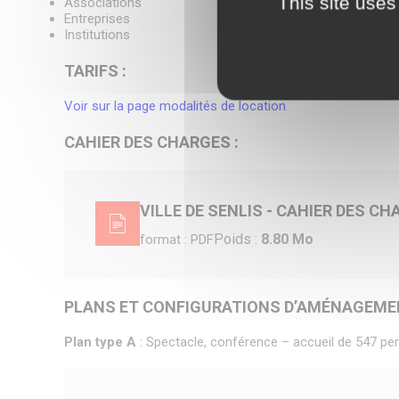
This site uses
Associations
Entreprises
Institutions
TARIFS :
Voir sur la page modalités de location
CAHIER DES CHARGES :
VILLE DE SENLIS - CAHIER DES C
Poids :
8.80 Mo
format : PDF
PLANS ET CONFIGURATIONS D’AMÉNAGEMEN
Plan type A
: Spectacle, conférence – accueil de 547 pe