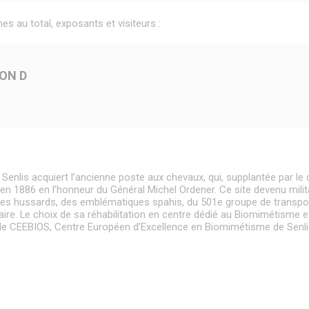
s au total, exposants et visiteurs :
ON D
e Senlis acquiert l’ancienne poste aux chevaux, qui, supplantée par le
n 1886 en l’honneur du Général Michel Ordener. Ce site devenu militai
es hussards, des emblématiques spahis, du 501e groupe de transport
aire. Le choix de sa réhabilitation en centre dédié au Biomimétisme est
per le CEEBIOS, Centre Européen d’Excellence en Biomimétisme de Senli