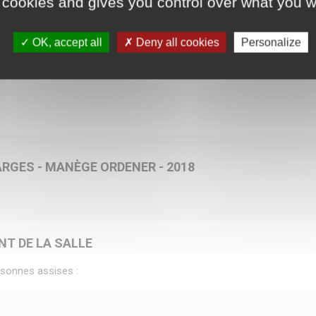
 cookies and gives you control over what you w
OK, accept all
Deny all cookies
Personalize
HARGES - MANÈGE ORDENER - 2018
T DE LA SALLE
rsonnes assises :